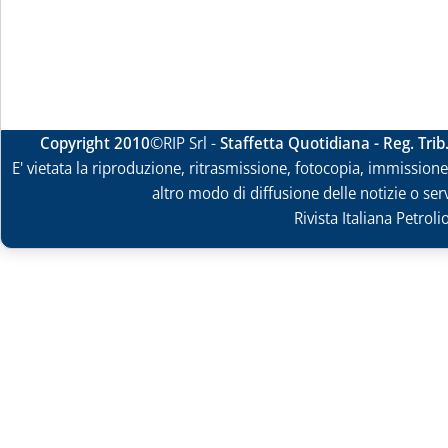
Copyright 2010
©RIP Srl -
Staffetta Quotidiana - Reg. Tri
E' vietata la riproduzione, ritrasmissione, fotocopia, immissione 
altro modo di diffusione delle notizie o ser
Rivista Italiana Petrol