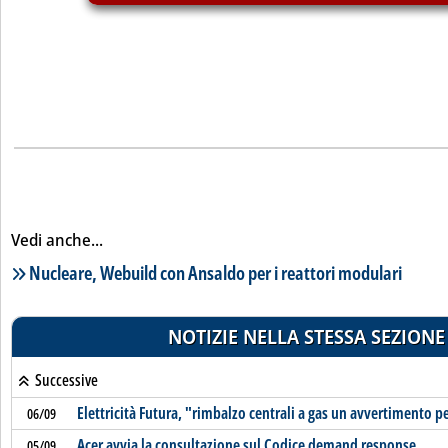
Vedi anche...
Lista notizie correlate
Nucleare, Webuild con Ansaldo per i reattori modulari
NOTIZIE NELLA STESSA SEZIONE
Successive
Elettricità Futura, "rimbalzo centrali a gas un avvertimento p
06/09
Acer avvia la consultazione sul Codice demand response
05/09