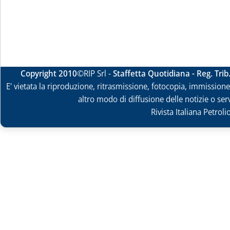
Copyright 2010
©RIP Srl -
Staffetta Quotidiana - Reg. Tri
E' vietata la riproduzione, ritrasmissione, fotocopia, immissione 
altro modo di diffusione delle notizie o ser
Rivista Italiana Petrol