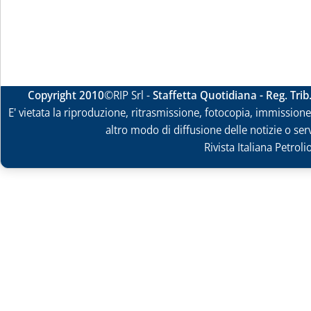
Copyright 2010
©RIP Srl -
Staffetta Quotidiana - Reg. Tri
E' vietata la riproduzione, ritrasmissione, fotocopia, immissione 
altro modo di diffusione delle notizie o ser
Rivista Italiana Petrol