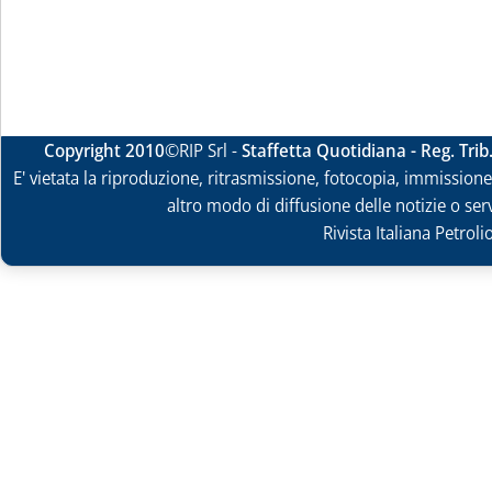
Copyright 2010
©RIP Srl -
Staffetta Quotidiana - Reg. Tri
E' vietata la riproduzione, ritrasmissione, fotocopia, immissione 
altro modo di diffusione delle notizie o ser
Rivista Italiana Petrol