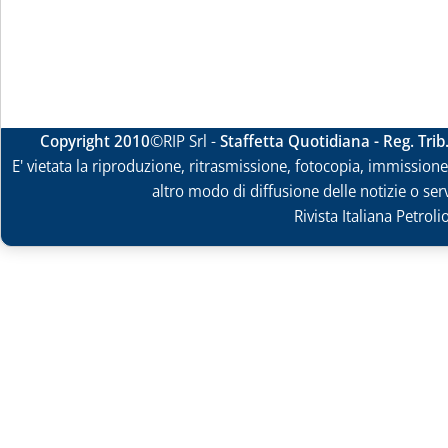
Copyright 2010
©RIP Srl -
Staffetta Quotidiana - Reg. Tri
E' vietata la riproduzione, ritrasmissione, fotocopia, immissione 
altro modo di diffusione delle notizie o ser
Rivista Italiana Petrol