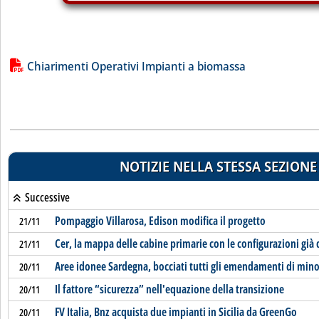
Lista allegati PDF alla notizia
Chiarimenti Operativi Impianti a biomassa
NOTIZIE NELLA STESSA SEZIONE
Successive
Pompaggio Villarosa, Edison modifica il progetto
21/11
Cer, la mappa delle cabine primarie con le configurazioni già 
21/11
Aree idonee Sardegna, bocciati tutti gli emendamenti di min
20/11
Il fattore “sicurezza” nell'equazione della transizione
20/11
FV Italia, Bnz acquista due impianti in Sicilia da GreenGo
20/11