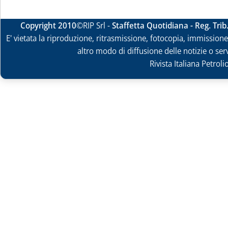
Copyright 2010
©RIP Srl -
Staffetta Quotidiana - Reg. Tri
E' vietata la riproduzione, ritrasmissione, fotocopia, immissione 
altro modo di diffusione delle notizie o ser
Rivista Italiana Petrol