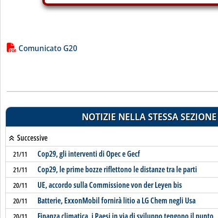
Lista allegati PDF alla notizia
Comunicato G20
NOTIZIE NELLA STESSA SEZIONE
Successive
Cop29, gli interventi di Opec e Gecf
21/11
Cop29, le prime bozze riflettono le distanze tra le parti
21/11
UE, accordo sulla Commissione von der Leyen bis
20/11
Batterie, ExxonMobil fornirà litio a LG Chem negli Usa
20/11
Finanza climatica, i Paesi in via di sviluppo tengono il punto
20/11