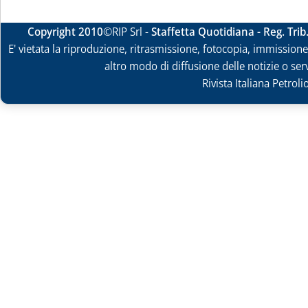
Copyright 2010
©RIP Srl -
Staffetta Quotidiana - Reg. Tri
E' vietata la riproduzione, ritrasmissione, fotocopia, immissione 
altro modo di diffusione delle notizie o ser
Rivista Italiana Petrol