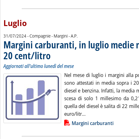
Luglio
di:
31/07/2024
- Compagnie - Margini -
A.P.
Margini carburanti, in luglio medie 
20 cent/litro
. Sottotitolo: Aggiornati all'ultimo lunedì del mese
. Pubblicata mercoledì 31 luglio 2024 alle 14.40.
Aggiornati all'ultimo lunedì del mese
Nel mese di luglio i margini alla 
sono attestati in media sopra i 20
diesel e benzina. Infatti, la media 
scesa di solo 1 millesimo da 0,21
quella del diesel è salita di 22 mil
Leggi tutta la notizia: '
euro/litr...
Lista allegati PDF alla notizia
Margini carburanti