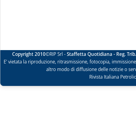
Copyright 2010
©RIP Srl -
Staffetta Quotidiana - Reg. Tri
E' vietata la riproduzione, ritrasmissione, fotocopia, immissione 
altro modo di diffusione delle notizie o ser
Rivista Italiana Petrol