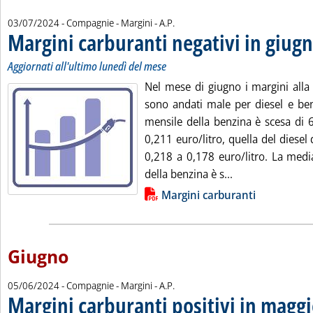
di:
03/07/2024
- Compagnie - Margini -
A.P.
Margini carburanti negativi in giug
Aggiornati all'ultimo lunedì del mese
Nel mese di giugno i margini alla
sono andati male per diesel e benz
mensile della benzina è scesa di 
0,211 euro/litro, quella del diesel
0,218 a 0,178 euro/litro. La medi
Leggi tutta la n
della benzina è s...
Lista allegati PDF alla notizia
Margini carburanti
Giugno
di:
05/06/2024
- Compagnie - Margini -
A.P.
Margini carburanti positivi in magg