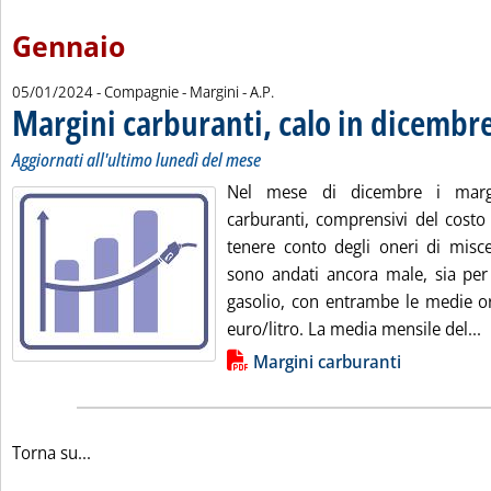
Gennaio
di:
05/01/2024
- Compagnie - Margini -
A.P.
Margini carburanti, calo in dicembr
Aggiornati all'ultimo lunedì del mese
Nel mese di dicembre i marg
carburanti, comprensivi del costo
tenere conto degli oneri di misce
sono andati ancora male, sia per 
gasolio, con entrambe le medie or
L
euro/litro. La media mensile del...
Lista allegati PDF alla notizia
Margini carburanti
Torna su...