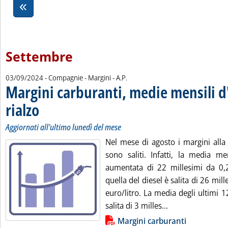
Settembre
di:
03/09/2024
- Compagnie - Margini -
A.P.
Margini carburanti, medie mensili d
rialzo
. Sottotitolo: Aggiornati all'ultimo lunedì del mese
. Pubblicata martedì 03 settembre 2024 alle 9.1.
Aggiornati all'ultimo lunedì del mese
Nel mese di agosto i margini alla
sono saliti. Infatti, la media me
aumentata di 22 millesimi da 0,2
quella del diesel è salita di 26 mil
euro/litro. La media degli ultimi 
Leggi tutta la no
salita di 3 milles...
Lista allegati PDF alla notizia
Margini carburanti