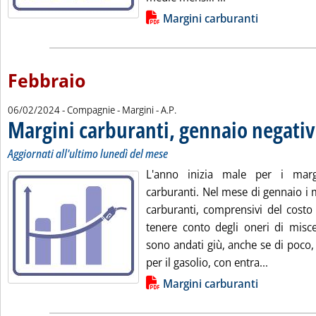
Lista allegati PDF alla notizia
Margini carburanti
Febbraio
di:
06/02/2024
- Compagnie - Margini -
A.P.
Margini carburanti, gennaio negati
Aggiornati all'ultimo lunedì del mese
L'anno inizia male per i mar
carburanti. Nel mese di gennaio i 
carburanti, comprensivi del costo
tenere conto degli oneri di misce
sono andati giù, anche se di poco,
Leggi tut
per il gasolio, con entra...
Lista allegati PDF alla notizia
Margini carburanti