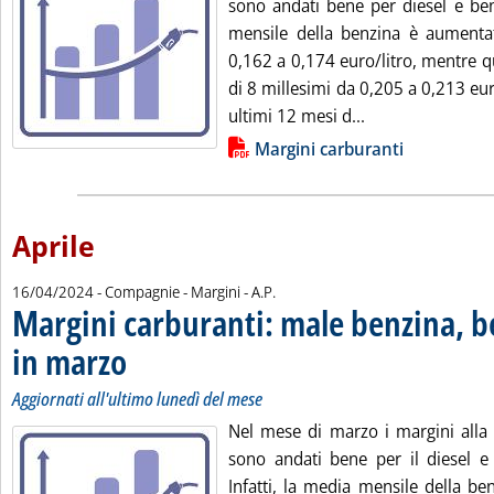
sono andati bene per diesel e benz
mensile della benzina è aumenta
0,162 a 0,174 euro/litro, mentre que
di 8 millesimi da 0,205 a 0,213 eur
Leggi tutta la no
ultimi 12 mesi d...
Lista allegati PDF alla notizia
Margini carburanti
Aprile
di:
16/04/2024
- Compagnie - Margini -
A.P.
Margini carburanti: male benzina, b
in marzo
. Sottotitolo: Aggiornati all'ultimo lunedì del mese
. Pubblicata martedì 16 aprile 2024 alle 10.6.
Aggiornati all'ultimo lunedì del mese
Nel mese di marzo i margini alla
sono andati bene per il diesel e
Infatti, la media mensile della be