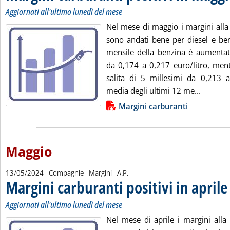
Aggiornati all'ultimo lunedì del mese
Nel mese di maggio i margini alla
sono andati bene per diesel e benz
mensile della benzina è aumentat
da 0,174 a 0,217 euro/litro, ment
salita di 5 millesimi da 0,213 a
Leggi tu
media degli ultimi 12 me...
Lista allegati PDF alla notizia
Margini carburanti
Maggio
di:
13/05/2024
- Compagnie - Margini -
A.P.
Margini carburanti positivi in aprile
.
.
Aggiornati all'ultimo lunedì del mese
Nel mese di aprile i margini alla