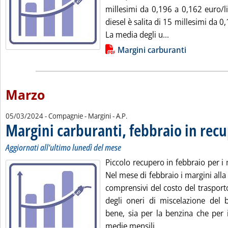
millesimi da 0,196 a 0,162 euro/li
diesel è salita di 15 millesimi da 0
Leggi tutta la n
La media degli u...
Lista allegati PDF alla notizia
Margini carburanti
Marzo
di:
05/03/2024
- Compagnie - Margini -
A.P.
Margini carburanti, febbraio in rec
Aggiornati all'ultimo lunedì del mese
Piccolo recupero in febbraio per i 
Nel mese di febbraio i margini all
comprensivi del costo del trasport
degli oneri di miscelazione del b
bene, sia per la benzina che per i
Leggi tutta la not
medie mensili ...