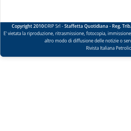
Copyright 2010
©RIP Srl -
Staffetta Quotidiana - Reg. Tri
E' vietata la riproduzione, ritrasmissione, fotocopia, immissione 
altro modo di diffusione delle notizie o ser
Rivista Italiana Petrol