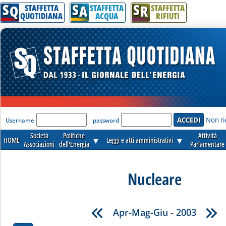
S
S
S
Q
A
R
STAFFETTA
STAFFETTA
STAFFETTA
QUOTIDIANA
ACQUA
RIFIUTI
'Modulo Login per accedere'
Non ri
Username
password
Società
Politiche
Attività
HOME
▼
Leggi e atti amministrativi
▼
Associazioni
dell'Energia
Parlamentare
Nucleare
Apr-Mag-Giu - 2003