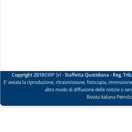
Copyright 2010
©RIP Srl -
Staffetta Quotidiana - Reg. Tri
E' vietata la riproduzione, ritrasmissione, fotocopia, immissione 
altro modo di diffusione delle notizie o ser
Rivista Italiana Petrol