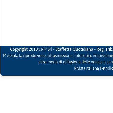
Copyright 2010
©RIP Srl -
Staffetta Quotidiana - Reg. Tri
E' vietata la riproduzione, ritrasmissione, fotocopia, immissione 
altro modo di diffusione delle notizie o ser
Rivista Italiana Petrol