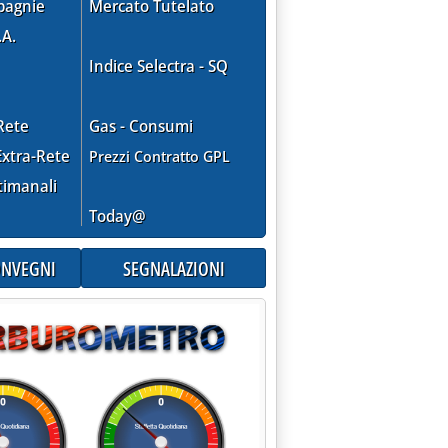
pagnie
Mercato Tutelato
.A.
Indice Selectra - SQ
Rete
Gas - Consumi
xtra-Rete
Prezzi Contratto GPL
timanali
Today@
CONVEGNI
SEGNALAZIONI