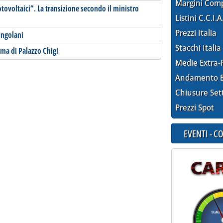
Margini Com
otovoltaici”. La transizione secondo il ministro
Listini C.C.I.A
Prezzi Italia
ingolani
Stacchi Italia
mma di Palazzo Chigi
Medie Extra-
Andamento E
Chiusure Set
Prezzi Spot
EVENTI - 