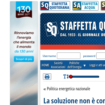
S
S
S
Attenzione! Esegui l'accesso per lèggere interamente la notizia.
Q
A
STAFFETTA
STAFFETTA
QUOTIDIANA
ACQUA
'Modulo Login per acceder
Username
password
Società
Politiche
HOME
▼
Leggi e atti 
Associazioni
dell'Energia
Politica energetica nazionale
Torna alla sezione
La soluzione non è c