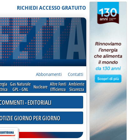
RICHIEDI ACCESSO GRATUITO
Abbonamenti
Contatti
ergia
Gas Naturale
Altre Fonti
Ambiente
Nucleare
ttrica
GPL - GNL
Efficienza
Sicurezza
COMMENTI - EDITORIALI
NOTIZIE GIORNO PER GIORNO