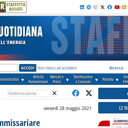
R
STAFFETTA
RIFIUTI
e'
Non riesco ad accedere
Ricerca
Attività
Mercati e
Distribuzione
En
amministrativi
▼
▼
▼
Petrolio
▼
Parlamentare
Prezzi
e Consumi
Ele
×
LE 
venerdì 28 maggio 2021
ommissariare