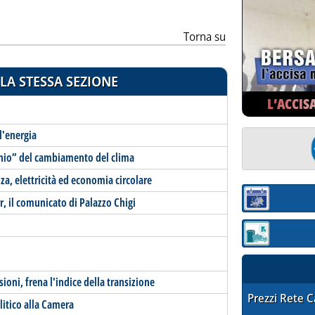
Torna su
LA STESSA SEZIONE
L’ACCIS
 l'energia
schio” del cambiamento del clima
nza, elettricità ed economia circolare
, il comunicato di Palazzo Chigi
Sezione:
Sezione: quotaz
oni, frena l'indice della transizione
STAFFETTA PRE
Prezzi Rete 
litico alla Camera