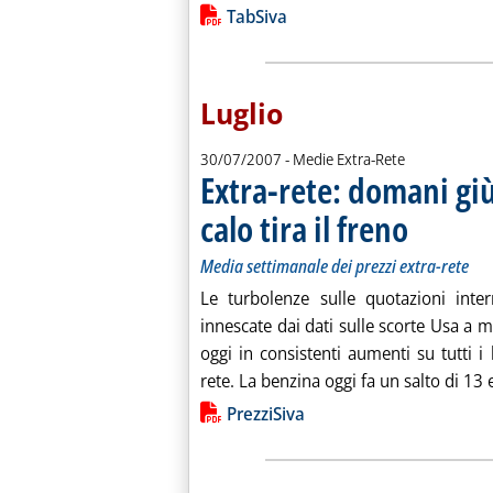
Lista allegati PDF alla notiz
TabSiva
Luglio
30/07/2007
- Medie Extra-Rete
Extra-rete: domani giù
calo tira il freno
. Sottotitolo: M
. Pubblicata lun
Media settimanale dei prezzi extra-rete
Le turbolenze sulle quotazioni inte
innescate dai dati sulle scorte Usa a m
oggi in consistenti aumenti su tutti i 
rete. La benzina oggi fa un salto di 13 
Lista allegati PDF alla notiz
PrezziSiva