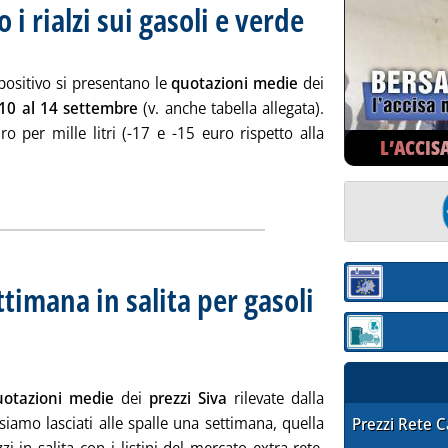
i rialzi sui gasoli e verde
. Sottotitolo: Media settimanal
. Pubblicata lunedì 17 settemb
positivo si presentano le
quotazioni medie
dei
 10 al 14 settembre
(v. anche tabella allegata).
 per mille litri (-17 e -15 euro rispetto alla
L’ACCIS
 'Extra-rete: proseguono i rialzi sui gasoli e verde'
ia
ttimana in salita per gasoli
Sezione:
ottotitolo: Media settimanale dei prezzi extra-rete
ubblicata lunedì 10 settembre 2007 alle 14.59.
Sezione: quotaz
uotazioni medie
dei
prezzi Siva
rilevate dalla
i siamo lasciati alle spalle una settimana, quella
STAFFETTA PRE
Prezzi Rete 