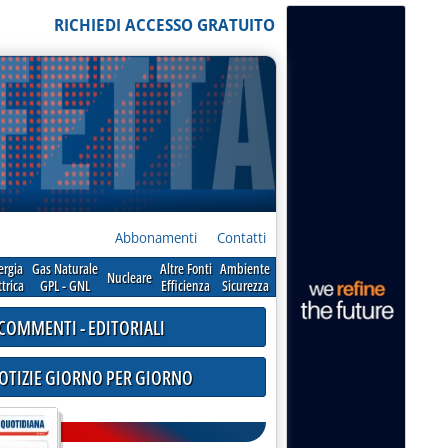
RICHIEDI ACCESSO GRATUITO
Abbonamenti
Contatti
ergia
Gas Naturale
Altre Fonti
Ambiente
Nucleare
ttrica
GPL - GNL
Efficienza
Sicurezza
COMMENTI - EDITORIALI
NOTIZIE GIORNO PER GIORNO