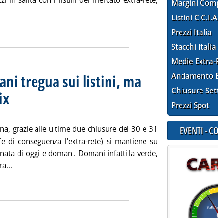
zzi in salita con i listini del mercato extra-rete,
Margini Com
ia: 'Extra-rete: avvio di settimana in salita per gasoli e Btz. In c
Listini C.C.I.A
ia
Prezzi Italia
Stacchi Italia
Medie Extra-
ani tregua sui listini, ma
Andamento E
Chiusure Set
ix
. Sottotitolo: Media settimanale dei prezzi extra-rete
. Pubblicata lunedì 03 settembre 2007 alle 12.43.
Prezzi Spot
na, grazie alle ultime due chiusure del 30 e 31
EVENTI - 
(e di conseguenza l'extra-rete) si mantiene su
rnata di oggi e domani. Domani infatti la verde,
Leggi tutta la notizia: 'Extra-rete: oggi e domani tregua sui
a...
ia