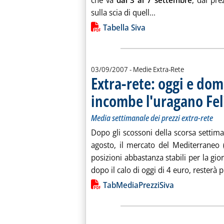
che va
dal 3 al 7 settembre
, dai pre
Leggi tutta la notiz
sulla scia di quell...
Lista allegati PDF alla notiz
Tabella Siva
03/09/2007
- Medie Extra-Rete
Extra-rete: oggi e dom
incombe l'uragano Fel
Media settimanale dei prezzi extra-rete
Dopo gli scossoni della scorsa settima
agosto, il mercato del Mediterraneo 
posizioni abbastanza stabili per la gio
dopo il calo di oggi di 4 euro, resterà pr
Lista allegati PDF alla notiz
TabMediaPrezziSiva