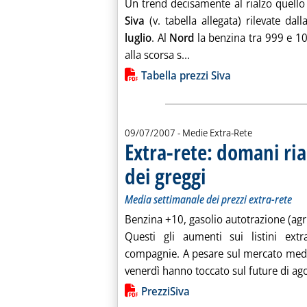
Un trend decisamente al rialzo quello
Siva
(v. tabella allegata) rilevate dal
luglio
. Al
Nord
la benzina tra 999 e 10
Leggi tutta la notizia: 'E
alla scorsa s...
Lista allegati PDF alla notiz
Tabella prezzi Siva
09/07/2007
- Medie Extra-Rete
Extra-rete: domani rialz
dei greggi
. Sottotitolo: Media settimanale
. Pubblicata lunedì 09 luglio 2
Media settimanale dei prezzi extra-rete
Benzina +10, gasolio autotrazione (agr
Questi gli aumenti sui listini ext
compagnie. A pesare sul mercato medite
venerdì hanno toccato sul future di ago
Lista allegati PDF alla notiz
PrezziSiva