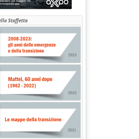
ella Staffetta
si. Per gasoli e neri movimenti contenuti'