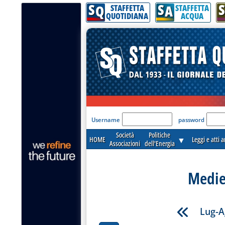
S
S
S
Q
A
STAFFETTA
STAFFETTA
QUOTIDIANA
ACQUA
'Modulo Login per acceder
Username
password
Società
Politiche
HOME
▼
Leggi e atti 
Associazioni
dell'Energia
Medie
Lug-A