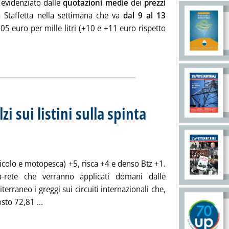
 evidenziato dalle
quotazioni medie
dei
prezzi
la Staffetta nella settimana che va
dal 9 al 13
05 euro per mille litri (+10 e +11 euro rispetto
xtra-rete: listini ancora in rialzo. In 7 giorni pesanti aumenti su 
ia
i sui listini sulla spinta
 dei prezzi extra-rete
007 alle 11.26.
icolo e motopesca) +5, risca +4 e denso Btz +1.
ra-rete che verranno applicati domani dalle
rraneo i greggi sui circuiti internazionali che,
Leggi tutta la notizia: 'Extra-rete: domani rialzi sui l
sto 72,81 ...
ia