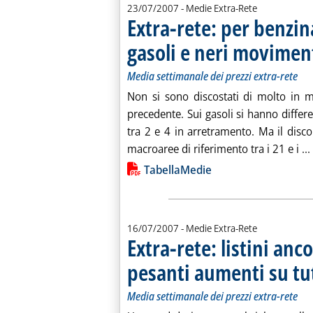
23/07/2007
- Medie Extra-Rete
Extra-rete: per benzina
gasoli e neri movimen
Media settimanale dei prezzi extra-rete
Non si sono discostati di molto in me
precedente. Sui gasoli si hanno differen
tra 2 e 4 in arretramento. Ma il disco
macroaree di riferimento tra i 21 e i ...
Lista allegati PDF alla notiz
TabellaMedie
16/07/2007
- Medie Extra-Rete
Extra-rete: listini anco
pesanti aumenti su tut
Media settimanale dei prezzi extra-rete