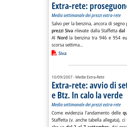
Extra-rete: proseguono 
Media settimanale dei prezzi extra-rete
Salvo per la benzina, ancora di segno 
prezzi Siva
rilevate dalla Staffetta
dal
Al
Nord
la benzina tra 946 e 954 euro
Leggi tutta la notizia:
scorsa settima...
Lista allegati PDF alla notiz
Siva
10/09/2007
- Medie Extra-Rete
Extra-rete: avvio di se
e Btz. In calo la verde
. S
. P
Media settimanale dei prezzi extra-rete
Come evidenzia l'andamento delle
q
Staffetta (v. anche tabella allegata), c