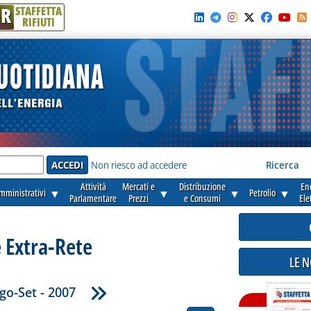
R
STAFFETTA
RIFIUTI
e'
Non riesco ad accedere
Ricerca
Attività
Mercati e
Distribuzione
En
amministrativi
▼
▼
▼
Petrolio
▼
Parlamentare
Prezzi
e Consumi
Ele
 Extra-Rete
LE 
go-Set - 2007