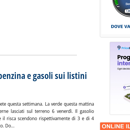
ottotitolo: Settimana dal 6/8 al 10/8
Pubblicata venerdì 10 agosto 2007 alle 10.32.
zi Siva'
ia
benzina e gasoli sui listini
 Media settimanale dei prezzi extra-rete
unedì 06 agosto 2007 alle 12.10.
a-rete questa settimana. La verde questa mattina
rne lasciati sul terreno 6 venerdì. Il gasolio
 il risca scendono rispettivamente di 3 e di 4
Leggi tutta la notizia: 'Extra-rete: in discesa benzina e ga
o. Do...