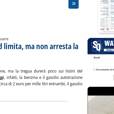
ssarre
d limita, ma non arresta la
lo: Media settimanale dei prezzi extra-rete
ta lunedì 24 settembre 2007 alle 11.48.
one, ma la tregua durerà poco sui listini del
ggi
, infatti, la benzina e il gasolio autotrazione
rca di 2 euro per mille litri entrambi, il gasolio
 la notizia: 'Extra-rete: euro record limita, ma non arresta la corsa 
legati PDF alla notizia
iva