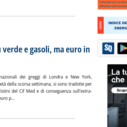
ia
 verde e gasoli, ma euro in
edia settimanale dei prezzi extra-rete
edì 30 luglio 2007 alle 10.50.
rnazionali dei greggi di Londra e New York,
età della scorsa settimana, si sono tradotte per
listini del Cif Med e di conseguenza sull'extra-
Leggi tutta la notizia: 'Extra-rete: domani giù verde e gas
euro p...
ia