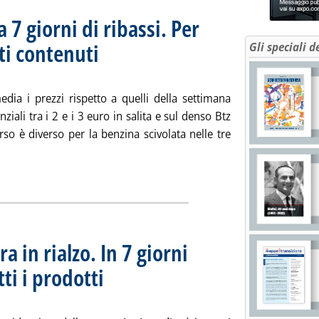
 7 giorni di ribassi. Per
ti contenuti
Gli speciali d
. Sottotitolo: Media settimanale dei prezzi extra-rete
. Pubblicata lunedì 23 luglio 2007 alle 11.38.
dia i prezzi rispetto a quelli della settimana
ziali tra i 2 e i 3 euro in salita e sul denso Btz
rso è diverso per la benzina scivolata nelle tre
Leggi tutta la notizia: 'Extra-rete: per benzina 7 giorni di ribas
ia
ra in rialzo. In 7 giorni
ti i prodotti
. Sottotitolo: Media settimanale dei prezzi extra-rete
. Pubblicata lunedì 16 luglio 2007 alle 15.58.