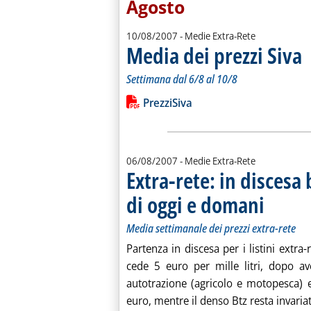
Agosto
10/08/2007
- Medie Extra-Rete
Media dei prezzi Siva
. S
. 
Settimana dal 6/8 al 10/8
Leggi tutta la notizia: 'Media dei prez
Lista allegati PDF alla notiz
PrezziSiva
06/08/2007
- Medie Extra-Rete
Extra-rete: in discesa 
di oggi e domani
. Sottotitolo:
. Pubblicata l
Media settimanale dei prezzi extra-rete
Partenza in discesa per i listini extr
cede 5 euro per mille litri, dopo ave
autotrazione (agricolo e motopesca) e
euro, mentre il denso Btz resta invariat