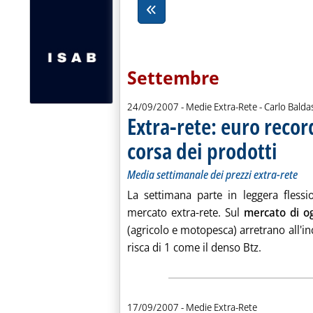
Settembre
di:
24/09/2007
- Medie Extra-Rete -
Carlo Balda
Extra-rete: euro recor
corsa dei prodotti
. Sottotito
. Pubblica
Media settimanale dei prezzi extra-rete
La settimana parte in leggera flessi
mercato extra-rete. Sul
mercato di o
(agricolo e motopesca) arretrano all'inci
Leggi tutta
risca di 1 come il denso Btz.
Lista al
PrezziS
17/09/2007
- Medie Extra-Rete