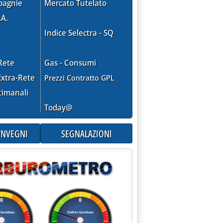
pagnie
Mercato Tutelato
alo la verde'
.A.
Indice Selectra - SQ
Rete
Gas - Consumi
xtra-Rete
Prezzi Contratto GPL
timanali
Today@
CONVEGNI
SEGNALAZIONI
 listini, ma incombe l'uragano Felix'