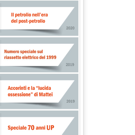
tutti i prodotti'
istini sulla spinta dei greggi'