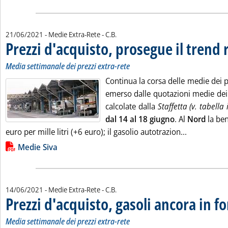
di:
21/06/2021
- Medie Extra-Rete -
C.B.
Prezzi d'acquisto, prosegue il trend r
Media settimanale dei prezzi extra-rete
Continua la corsa delle medie dei 
emerso dalle quotazioni medie de
calcolate dalla
Staffetta (v. tabella 
dal 14 al 18 giugno
. Al
Nord
la ben
Leggi tutta 
euro per mille litri (+6 euro); il gasolio autotrazion...
Lista allegati PDF alla notizia
Medie Siva
di:
14/06/2021
- Medie Extra-Rete -
C.B.
Prezzi d'acquisto, gasoli ancora in 
Media settimanale dei prezzi extra-rete