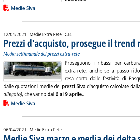
Lista allegati PDF alla notizia
Medie Siva
di:
12/04/2021
- Medie Extra-Rete -
C.B.
Prezzi d'acquisto, prosegue il trend 
Media settimanale dei prezzi extra-rete
Proseguono i ribassi per carbura
extra-rete, anche se a passo rido
resa corta dalle festività di Pas
dalle quotazioni medie dei
prezzi Siva
d'acquisto calcolate dall
Leggi tutta la notizia: 'P
allegato)
, che vanno
dal 6 al 9 aprile
...
Lista allegati PDF alla notizia
Medie Siva
06/04/2021
- Medie Extra-Rete
Medie Siva marzo e media dei delta s