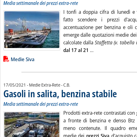
Media settimanale dei prezzi extra-rete
I tonfi a doppia cifra di lunedì 
fatto scendere i prezzi d'acq
accentuazione per benzina e oli c
emerge dalle quotazioni medie de
calcolate dalla
Staffetta (v. tabella 
Leggi tutta la notizi
dal 17 al 21
...
Lista allegati PDF alla notizia
Medie Siva
di:
17/05/2021
- Medie Extra-Rete -
C.B.
Gasoli in salita, benzina stabile
. Sottotitolo:
. Pubblicata 
Media settimanale dei prezzi extra-rete
Prodotti extra-rete contrastati con 
a fronte di benzina e denso Btz d
meno contenute. Il quadro eme
medie dei
prezzi Siva
d'acquisto c