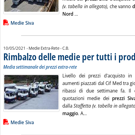
(v. tabella in allegato)
, che vanno
d
Leggi tutta la notizia: 'Gas
Nord
...
Lista allegati PDF alla notizia
Medie Siva
di:
10/05/2021
- Medie Extra-Rete -
C.B.
Rimbalzo delle medie per tutti i prod
Media settimanale dei prezzi extra-rete
Livello dei prezzi d'acquisto in 
aumenti piazzati dal Cif Med tra gi
ribassi di due settimane fa. Il
quotazioni medie dei
prezzi Siv
dalla
Staffetta (v. tabella in allegato
Leggi tutta la notizia: 
maggio
. A...
Lista allegati PDF alla notizia
Medie Siva