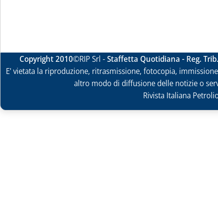
Copyright 2010
©RIP Srl -
Staffetta Quotidiana - Reg. Tri
E' vietata la riproduzione, ritrasmissione, fotocopia, immissione 
altro modo di diffusione delle notizie o ser
Rivista Italiana Petrol