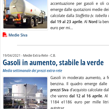
accentuazione per gasoli e oli co
emerge dalle quotazioni medie de
calcolate dalla
Staffetta (v. tabella 
dal 19 al 23 aprile
. Al
Nord
la ben
Leggi tutta la notizi
euro per mi...
Lista allegati PDF alla notizia
Medie Siva
di:
19/04/2021
- Medie Extra-Rete -
C.B.
Gasoli in aumento, stabile la verde
. Sot
. Pu
Media settimanale dei prezzi extra-rete
Gasoli in moderato aumento, a fro
benzina. Il quadro emerge dalle
prezzi Siva
d'acquisto calcolate da
che vanno
dal 12 al 16 aprile
. A
1184 e1186 euro per mille litri 
Leggi tutta la notizia: '
autotraz...