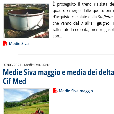
È proseguito il trend rialzista de
quadro emerge dalle quotazioni
d'acquisto calcolate dalla
Staffetta 
che vanno
dal 7 all'11 giugno
. 
rallentato la crescita, mentre gasol
Leggi tutta la notizia: 'Prez
son...
Lista allegati PDF alla notizia
Medie Siva
07/06/2021
- Medie Extra-Rete
Medie Siva maggio e media dei delta
Cif Med
. Pubblicata lunedì 07 giugno 2021 alle 15.40.
Lista allegati PDF alla notizia
Leggi tutta la notizia: 'Medie Siv
Medie Siva maggio