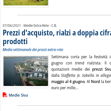
di:
07/06/2021
- Medie Extra-Rete -
C.B.
Prezzi d'acquisto, rialzi a doppia cifra
prodotti
. Sottotitolo: Media settimanale dei prezzi extra-rete
. Pubblicata lunedì 07 giugno 2021 alle 15.39.
Media settimanale dei prezzi extra-rete
Settimana corta per la festività 
giugno con trend rialzista. Il
quotazioni medie dei
prezzi Siv
dalla
Staffetta (v. tabella in allega
maggio al 4 giugno
. Al
Nord
la ben
Leggi tutta la notiz
euro per mille...
Lista allegati PDF alla notizia
Medie Siva