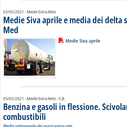
03/05/2021
- Medie Extra-Rete
Medie Siva aprile e media dei delta s
Med
. Pubblicata lunedì 03 maggio 2021 alle 13.40.
Lista allegati PDF alla notizia
Leggi tutta la notizia: 'Medie Siva
Medie Siva aprile
di:
03/05/2021
- Medie Extra-Rete -
C.B.
Benzina e gasoli in flessione. Scivolan
combustibili
. Sottotitolo: Media settimanale dei prezzi extra-rete
. Pubblicata lunedì 03 maggio 2021 alle 13.37.
Media settimanale dei prezzi extra-rete