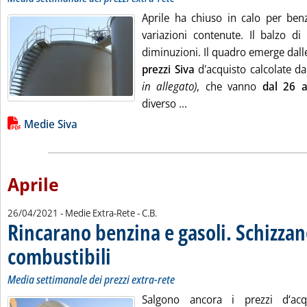
Aprile ha chiuso in calo per ben
variazioni contenute. Il balzo di
diminuzioni. Il quadro emerge dall
prezzi Siva
d'acquisto calcolate da
in allegato)
, che vanno
dal 26 a
Leggi tutta la notizia: 'B
diverso ...
Lista allegati PDF alla notizia
Medie Siva
Aprile
di:
26/04/2021
- Medie Extra-Rete -
C.B.
Rincarano benzina e gasoli. Schizzano
combustibili
. Sottotitolo: Media settimanale dei prezzi extra-rete
. Pubblicata lunedì 26 aprile 2021 alle 11.37.
Media settimanale dei prezzi extra-rete
Salgono ancora i prezzi d‘ac