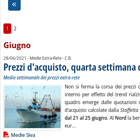
1
2
Giugno
di:
28/06/2021
- Medie Extra-Rete -
C.B.
Prezzi d'acquisto, quarta settimana
Media settimanale dei prezzi extra-rete
Non si ferma la corsa dei prezzi 
interno per effetto del trend rialzi
quadro emerge dalle quotazioni
d'acquisto calcolate dalla
Staffetta 
dal 21 al 25 giugno
. Al
Nord
la ben
Leggi tutta la notizia: 'Prez
eur...
Lista allegati PDF alla notizia
Medie Siva