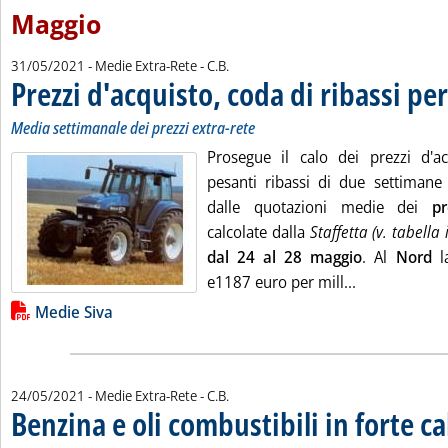
Maggio
di:
31/05/2021
- Medie Extra-Rete -
C.B.
Prezzi d'acquisto, coda di ribassi pe
Media settimanale dei prezzi extra-rete
Prosegue il calo dei prezzi d'ac
pesanti ribassi di due settimane
dalle quotazioni medie dei
pr
calcolate dalla
Staffetta (v. tabella 
dal 24 al 28 maggio
. Al
Nord
la
Leggi tutta la
e1187 euro per mill...
Lista allegati PDF alla notizia
Medie Siva
di:
24/05/2021
- Medie Extra-Rete -
C.B.
Benzina e oli combustibili in forte ca