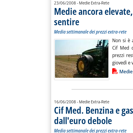
23/06/2008
- Medie Extra-Rete
Medie ancora elevate, 
sentire
. Sottotitolo: Media settimanale dei pr
. Pubblicata lunedì 23 giugno 2008 all
Media settimanale dei prezzi extra-rete
Non si è a
Cif Med 
prezzi res
giovedì e 
Lista allegati PDF alla notiz
Medie 
16/06/2008
- Medie Extra-Rete
Cif Med. Benzina e gas
dall'euro debole
. Sottotitolo: 
. Pubblicata lu
Media settimanale dei prezzi extra-rete