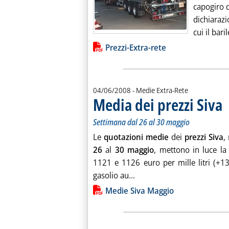
capogiro d
dichiaraz
cui il baril
Lista allegati PDF alla notiz
Prezzi-Extra-rete
04/06/2008
- Medie Extra-Rete
Media dei prezzi Siva
. S
. 
Settimana dal 26 al 30 maggio
Le
quotazioni medie
dei
prezzi Siva
,
26
al
30 maggio
, mettono in luce la
1121 e 1126 euro per mille litri (+13
Leggi tutta la notizia: 'Me
gasolio au...
Lista allegati PDF alla notiz
Medie Siva Maggio