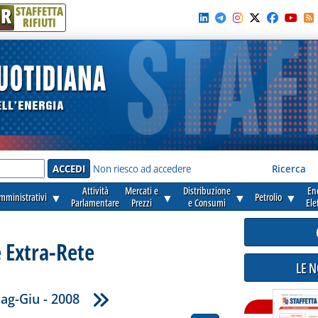
R
STAFFETTA
RIFIUTI
e'
Non riesco ad accedere
Ricerca
Attività
Mercati e
Distribuzione
En
amministrativi
▼
▼
▼
Petrolio
▼
Parlamentare
Prezzi
e Consumi
Ele
 Extra-Rete
LE 
ag-Giu - 2008