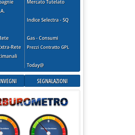
pagnie
Mercato Tutelato
.A.
Indice Selectra - SQ
Rete
Gas - Consumi
ento spinti dall'euro debole'
xtra-Rete
Prezzi Contratto GPL
timanali
Today@
CONVEGNI
SEGNALAZIONI