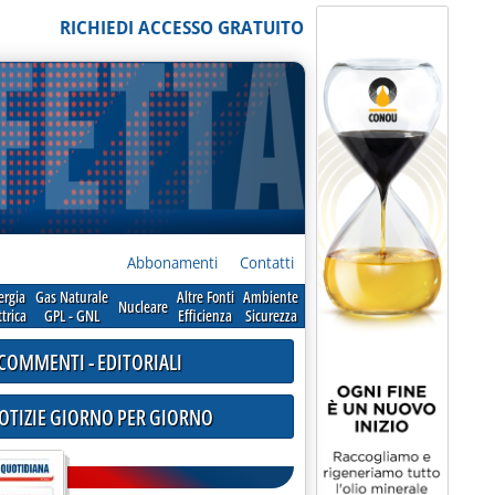
RICHIEDI ACCESSO GRATUITO
Abbonamenti
Contatti
ergia
Gas Naturale
Altre Fonti
Ambiente
Nucleare
ttrica
GPL - GNL
Efficienza
Sicurezza
COMMENTI - EDITORIALI
NOTIZIE GIORNO PER GIORNO