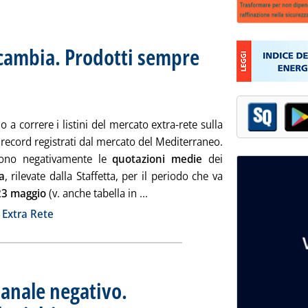
 cambia. Prodotti sempre
rezzi extra-rete
lle 15.13.
 a correre i listini del mercato extra-rete sulla
 record registrati dal mercato del Mediterraneo.
tono negativamente le
quotazioni medie
dei
a
, rilevate dalla Staffetta, per il periodo che va
Leggi tutta la notizia: 'Gasoli: 
23 maggio
(v. anche tabella in ...
ia
 Extra Rete
manale negativo.