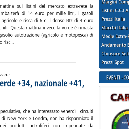
Margini Com
ttina sui listini del mercato extra-rete la
Listini C.C.I.A
imbalzerà di 14 euro per mille litri, i gasoli
Prezzi Italia
 agricolo e risca di 6 e il denso Btz di 4 euro
chili. Questa mattina invece la verde è rimasta
Stacchi Italia
 gasolio autotrazione (agricolo e motopesca) di
Medie Extra-
Leggi tutta la notizia: 'Cif Med. Benzina e gasoli in aum
o risc...
Andamento E
ia
Chiusure Set
Prezzi Spot
ssarre
EVENTI - 
erde +34, nazionale +41,
o: Media settimanale dei prezzi extra-rete
a lunedì 09 giugno 2008 alle 15.24.
peculativa, che ha interessato venerdì i circuiti
ci di New York e Londra, non ha risparmiato il
dei prodotti petroliferi con impennate da