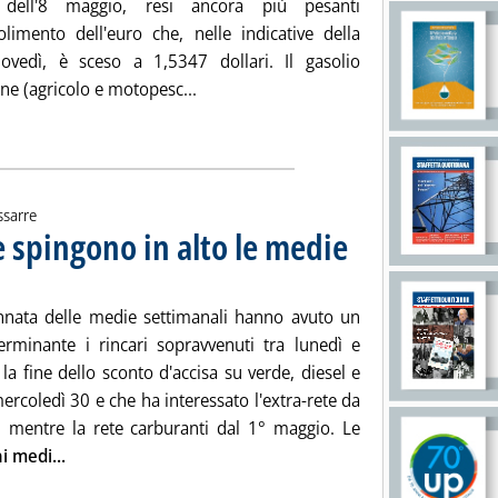
 dell'8 maggio, resi ancora più pesanti
bolimento dell'euro che, nelle indicative della
ovedì, è sceso a 1,5347 dollari. Il gasolio
Leggi tutta la notizia: 'Euro debole sp
ne (agricolo e motopesc...
ia
ssarre
 spingono in alto le medie
. Sottotitolo: Media settiman
. Pubblicata lunedì 05 maggi
nnata delle medie settimanali hanno avuto un
erminante i rincari sopravvenuti tra lunedì e
la fine dello sconto d'accisa su verde, diesel e
ercoledì 30 e che ha interessato l'extra-rete da
, mentre la rete carburanti dal 1° maggio. Le
Leggi tutta la notizia: 'Cif Med e nuove accise spingono
i medi...
ia