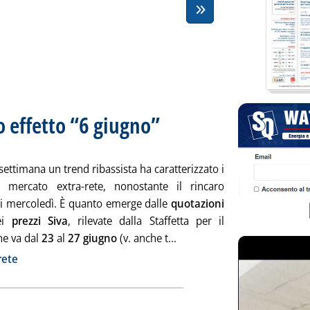
o effetto “6 giugno”
. Sottotitolo: Media settimanale dei prezzi ext
. Pubblicata lunedì 30 giugno 2008 alle 14.59
settimana un trend ribassista ha caratterizzato i
el mercato extra-rete, nonostante il rincaro
osi mercoledì. È quanto emerge dalle
quotazioni
ei
prezzi Siva
, rilevate dalla Staffetta per il
Leggi tutta la notizia: 'Med
he va dal
23
al
27 giugno
(v. anche t...
ia
rete