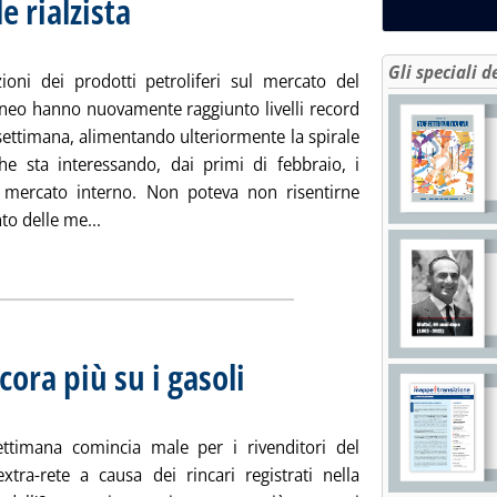
e rialzista
. Sottotitolo: Media settimanale dei prezzi extra-rete
. Pubblicata lunedì 19 maggio 2008 alle 14.51.
Gli speciali d
ioni dei prodotti petroliferi sul mercato del
neo hanno nuovamente raggiunto livelli record
settimana, alimentando ulteriormente la spirale
 che sta interessando, dai primi di febbraio, i
el mercato interno. Non poteva non risentirne
Leggi tutta la notizia: 'Gasoli, bilancio settimanale
o delle me...
ia
ora più su i gasoli
. Sottotitolo: Media settimanale dei prezzi extra
. Pubblicata lunedì 12 maggio 2008 alle 14.42.
ttimana comincia male per i rivenditori del
xtra-rete a causa dei rincari registrati nella