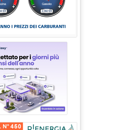
nazionale +41, risca +43, Btz +20'