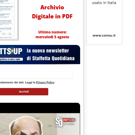
Archivio
Digitale in PDF
Ultimo numero:
mercoledì 5 agosto
ra-rete
.
ie in calo mitigano effetto “6 giugno”'