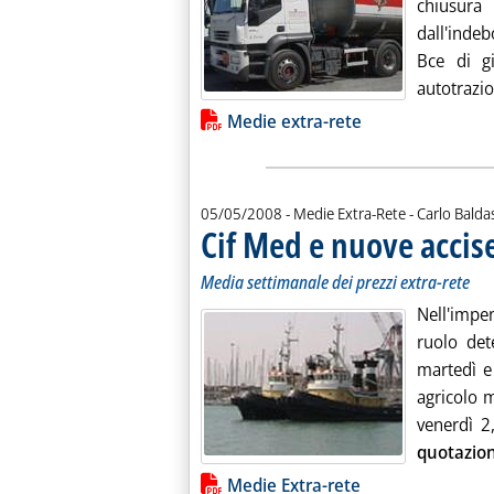
chiusura
dall'inde
Bce di gi
autotrazio
Lista allegati PDF alla notiz
Medie extra-rete
di:
05/05/2008
- Medie Extra-Rete -
Carlo Balda
Cif Med e nuove accise
Media settimanale dei prezzi extra-rete
Nell'impe
ruolo det
martedì e 
agricolo m
venerdì 2
quotazion
Lista allegati PDF alla notiz
Medie Extra-rete