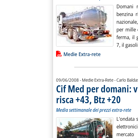
Domani ma
benzina r
nazionale,
per mille 
ferma, il
7, il gasoli
Lista allegati PDF alla notiz
Medie Extra-rete
di:
09/06/2008
- Medie Extra-Rete -
Carlo Balda
Cif Med per domani: v
risca +43, Btz +20
. Sottotitol
. Pubblicat
Media settimanale dei prezzi extra-rete
L'ondata s
elettroni
mercato 