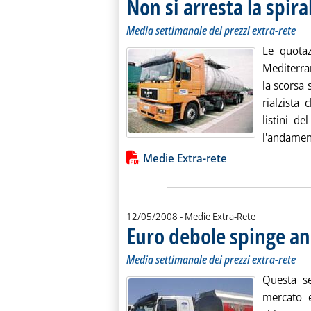
Non si arresta la spiral
Media settimanale dei prezzi extra-rete
Le quotaz
Mediterra
la scorsa 
rialzista
listini d
l'andament
Lista allegati PDF alla notiz
Medie Extra-rete
12/05/2008
- Medie Extra-Rete
Euro debole spinge anc
Media settimanale dei prezzi extra-rete
Questa se
mercato e