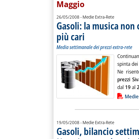
Maggio
26/05/2008
- Medie Extra-Rete
Gasoli: la musica non
più cari
. Sottotitolo: Media settimanale dei p
. Pubblicata lunedì 26 maggio 2008 a
Media settimanale dei prezzi extra-rete
Continuano
spinta dei
Ne risen
prezzi Siv
dal
19
al
Lista allegati PDF alla notiz
Medie
19/05/2008
- Medie Extra-Rete
Gasoli, bilancio setti