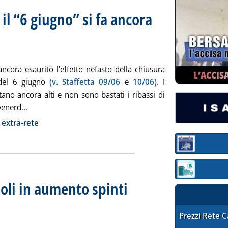
il “6 giugno” si fa ancora
ezzi extra-rete
e 14.56.
ncora esaurito l'effetto nefasto della chiusura
L’ACCIS
del 6 giugno
(v. Staffetta 09/06
e
10/06)
. I
tano ancora alti e non sono bastati i ribassi di
Leggi tutta la notizia: 'Medie ancora elevate, il “6 giugn
venerd...
ia
extra-rete
Sezione:
Sezione: quotaz
oli in aumento spinti
Media settimanale dei prezzi extra-rete
nedì 16 giugno 2008 alle 15.1.
STAFFETTA PRE
Prezzi Rete 