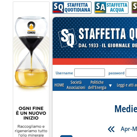
S
S
S
Q
A
STAFFETTA
STAFFETTA
QUOTIDIANA
ACQUA
'Modulo Login per acceder
Username
password
Società
Politiche
HOME
▼
Leggi e atti 
Associazioni
dell'Energia
Medie
Apr-M