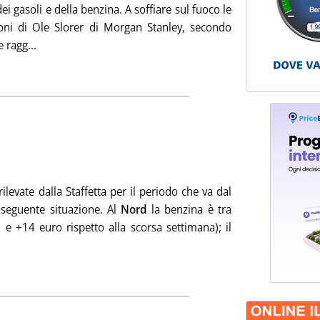
ei gasoli e della benzina. A soffiare sul fuoco le
ioni di Ole Slorer di Morgan Stanley, secondo
Leggi tutta la notizia: 'Cif Med per domani: verde +34, 
e ragg...
ia
ottotitolo: Settimana dal 26 al 30 maggio
Pubblicata mercoledì 04 giugno 2008 alle 15.27.
 rilevate dalla Staffetta per il periodo che va dal
 seguente situazione. Al
Nord
la benzina è tra
 e +14 euro rispetto alla scorsa settimana); il
dia dei prezzi Siva'
ia