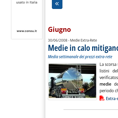
Giugno
30/06/2008
- Medie Extra-Rete
Medie in calo mitigan
Media settimanale dei prezzi extra-rete
La scorsa 
listini d
verificat
medie
d
periodo c
Lista allegati PDF alla notiz
Extra-