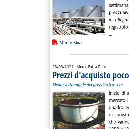
settimana
prezzi Siv
in allegat
registrato
Leggi tu
...
Lista allegati PDF alla notiz
Medie Siva
23/08/2021
- Medie Extra-Rete
Prezzi d'acquisto poc
Media settimanale dei prezzi extra-rete
Inizio di
mercato in
quadro em
d'acquisto
che vanno