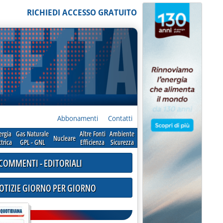
RICHIEDI ACCESSO GRATUITO
Abbonamenti
Contatti
ergia
Gas Naturale
Altre Fonti
Ambiente
Nucleare
ttrica
GPL - GNL
Efficienza
Sicurezza
COMMENTI - EDITORIALI
NOTIZIE GIORNO PER GIORNO