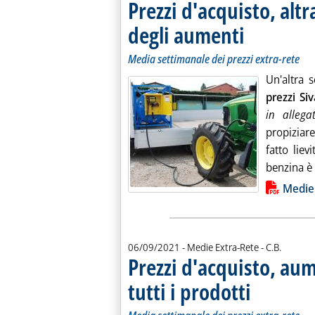
Prezzi d'acquisto, altr
degli aumenti
. Sottotitolo: Media 
. Pubblicata lunedì 
Media settimanale dei prezzi extra-rete
Un'altra 
prezzi Siv
in allegat
propiziare
fatto lie
benzina è .
Lista allegati PDF alla notiz
Medie
di:
06/09/2021
- Medie Extra-Rete -
C.B.
Prezzi d'acquisto, aum
tutti i prodotti
. Sottotitolo: Media
. Pubblicata lunedì