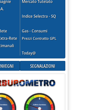
pagnie
Mercato Tutelato
.A.
Indice Selectra - SQ
Rete
Gas - Consumi
xtra-Rete
Prezzi Contratto GPL
timanali
Today@
icile a causa degli aumenti'
CONVEGNI
SEGNALAZIONI