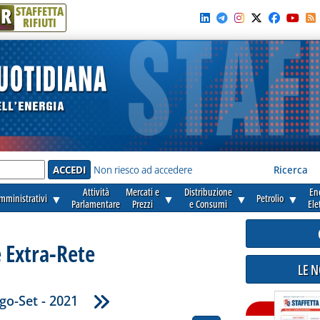
R
STAFFETTA
RIFIUTI
e'
Non riesco ad accedere
Ricerca
Attività
Mercati e
Distribuzione
En
amministrativi
▼
▼
▼
Petrolio
▼
Parlamentare
Prezzi
e Consumi
Ele
 Extra-Rete
LE 
go-Set - 2021