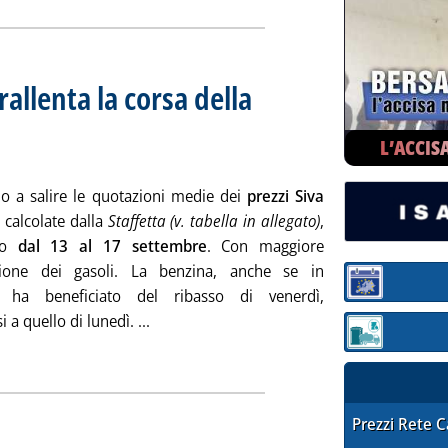
rallenta la corsa della
prezzi extra-rete
21 alle 13.56.
L’ACCIS
o a salire le quotazioni medie dei
prezzi Siva
 calcolate dalla
Staffetta (v. tabella in allegato)
,
no
dal 13 al 17 settembre
. Con maggiore
zione dei gasoli. La benzina, anche se in
Sezione:
 ha beneficiato del ribasso di venerdì,
Leggi tutta la notizia: 'Gasoli sempre in ti
a quello di lunedì. ...
Sezione: quotaz
ia
STAFFETTA PRE
Prezzi Rete 