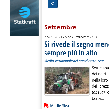
Settembre
di:
27/09/2021
- Medie Extra-Rete -
C.B.
Si rivede il segno men
sempre più in alto
. Sottotit
. Pubblica
Media settimanale dei prezzi extra-rete
Settimana 
dei rialzi
nella lor
dei
prezz
tabella)
, 
Leg
benzi...
Lista allegati PDF alla notiz
Medie Siva