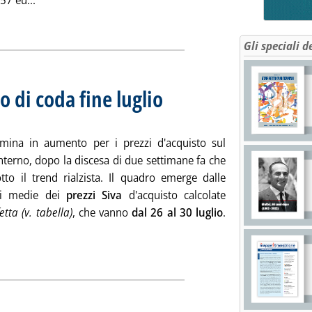
57 eu...
ia
Gli speciali d
o di coda fine luglio
. Sottotitolo: Media settimanale dei prezzi ex
. Pubblicata lunedì 02 agosto 2021 alle 13.32
rmina in aumento per i prezzi d'acquisto sul
nterno, dopo la discesa di due settimane fa che
otto il trend rialzista. Il quadro emerge dalle
ni medie dei
prezzi Siva
d'acquisto calcolate
etta (v. tabella)
, che vanno
dal 26 al 30 luglio
.
Leggi tutta la notizia: 'Prezzi d'acquisto, colpo di coda fine lugli
ia