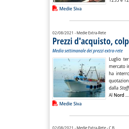
1253 e 12
Lista allegati PDF alla notiz
Medie Siva
02/08/2021
- Medie Extra-Rete
Prezzi d'acquisto, colp
Media settimanale dei prezzi extra-rete
Luglio te
mercato i
ha interr
quotazio
dalla
Staff
Al
Nord
...
Lista allegati PDF alla notiz
Medie Siva
di:
02/08/2021
- Medie Extra-Rete -
C.B.