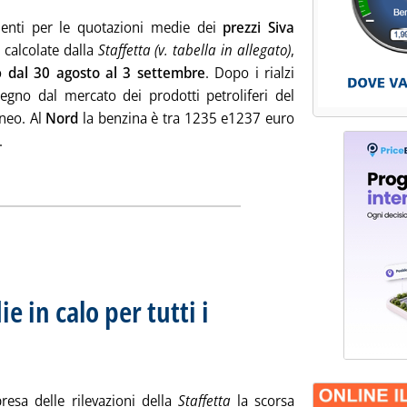
enti per le quotazioni medie dei
prezzi Siva
 calcolate dalla
Staffetta (v. tabella in allegato)
,
no
dal 30 agosto al 3 settembre
. Dopo i rialzi
egno dal mercato dei prodotti petroliferi del
neo. Al
Nord
la benzina è tra 1235 e1237 euro
Leggi tutta la notizia: 'Prezzi d'acquisto, aumenti a doppia cifra
.
ia
e in calo per tutti i
 prezzi extra-rete
 alle 15.10.
resa delle rilevazioni della
Staffetta
la scorsa