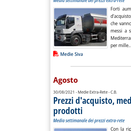
Media settimanale dei prezzi extra-rete
Forti aum
d'acquisto
che van
messi a s
Mediterra
per mille..
Lista allegati PDF alla notiz
Medie Siva
Agosto
di:
30/08/2021
- Medie Extra-Rete -
C.B.
Prezzi d'acquisto, medi
prodotti
. Sottotitolo: Media settimanale dei
. Pubblicata lunedì 30 agosto 2021
Media settimanale dei prezzi extra-rete
Con la rip