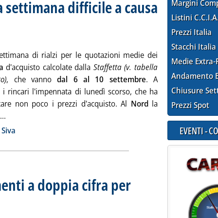
a settimana difficile a causa
Margini Com
Listini C.C.I.A
settimanale dei prezzi extra-rete
13 settembre 2021 alle 13.40.
Prezzi Italia
Stacchi Italia
settimana di rialzi per le quotazioni medie dei
Medie Extra-
a
d'acquisto calcolate dalla
Staffetta (v. tabella
Andamento E
o)
, che vanno
dal 6 al 10 settembre
. A
Chiusure Set
 i rincari l'impennata di lunedì scorso, che ha
vitare non poco i prezzi d'acquisto. Al
Nord
la
Prezzi Spot
Leggi tutta la notizia: 'Prezzi d'acquisto, altra settimana diff
..
ia
EVENTI - 
 Siva
enti a doppia cifra per
 settimanale dei prezzi extra-rete
 06 settembre 2021 alle 15.35.