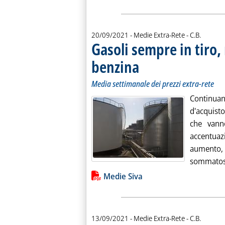
di:
20/09/2021
- Medie Extra-Rete -
C.B.
Gasoli sempre in tiro, 
benzina
. Sottotitolo: Media settimanale dei 
. Pubblicata lunedì 20 settembre 20
Media settimanale dei prezzi extra-rete
Continuan
d'acquisto
che van
accentua
aumento,
sommatosi 
Lista allegati PDF alla notiz
Medie Siva
di:
13/09/2021
- Medie Extra-Rete -
C.B.