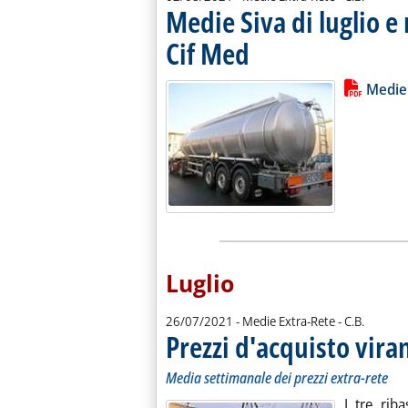
Medie Siva di luglio e
Cif Med
. Pubblicata lunedì 02 agosto 2021 a
Lista allegati PDF alla notiz
Leggi tutt
Medie 
Luglio
di:
26/07/2021
- Medie Extra-Rete -
C.B.
Prezzi d'acquisto vira
Media settimanale dei prezzi extra-rete
I tre rib