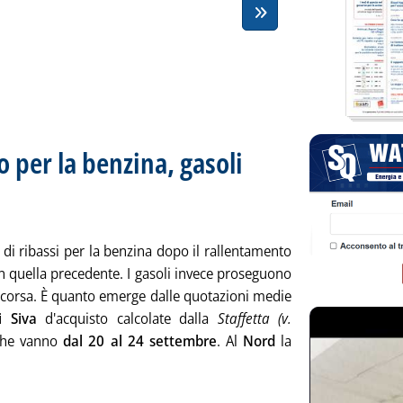
o per la benzina, gasoli
olo: Media settimanale dei prezzi extra-rete
ta lunedì 27 settembre 2021 alle 13.29.
di ribassi per la benzina dopo il rallentamento
 in quella precedente. I gasoli invece proseguono
o corsa. È quanto emerge dalle quotazioni medie
i Siva
d'acquisto calcolate dalla
Staffetta (v.
che vanno
dal 20 al 24 settembre
. Al
Nord
la
gi tutta la notizia: 'Si rivede il segno meno per la benzina, gas
ia