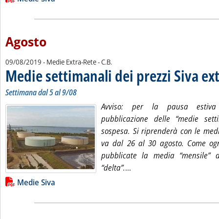
Agosto
di:
09/08/2019
- Medie Extra-Rete -
C.B.
Medie settimanali dei prezzi Siva ex
Settimana dal 5 al 9/08
Avviso: per la pausa estiva 
pubblicazione delle “medie sett
sospesa. Si riprenderà con le med
va dal 26 al 30 agosto. Come og
pubblicate la media “mensile” d
Leggi tutta la notizia: 'M
“delta”.
...
Lista allegati PDF alla notizia
Medie Siva