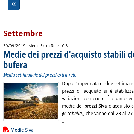
Settembre
di:
30/09/2019
- Medie Extra-Rete -
C.B.
Medie dei prezzi d'acquisto stabili d
bufera
. Sottotitolo: Media settimanale dei prezzi extra-rete
. Pubblicata lunedì 30 settembre 2019 alle 13.24.
Media settimanale dei prezzi extra-rete
Dopo l'impennata di due settimane f
prezzi di acquisto si è stabilizz
variazioni contenute. È quanto em
medie dei
prezzi Siva
d'acquisto c
(v. tabella)
, che vanno dal
23
al
27
Leggi tutta la notizia: 'Medie dei
...
Lista allegati PDF alla notizia
Medie Siva