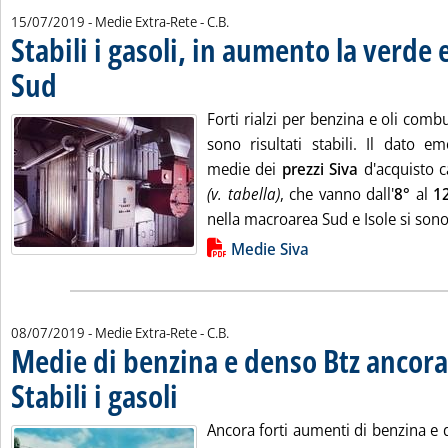
di:
15/07/2019
- Medie Extra-Rete -
C.B.
Stabili i gasoli, in aumento la verde 
Sud
. Pubblicata lunedì 15 luglio 2019 alle 16.20.
Forti rialzi per benzina e oli combu
sono risultati stabili. Il dato e
medie dei
prezzi Siva
d'acquisto c
(v. tabella)
, che vanno dall'
8°
al
12
nella macroarea Sud e Isole si sono 
Lista allegati PDF alla notizia
Medie Siva
di:
08/07/2019
- Medie Extra-Rete -
C.B.
Medie di benzina e denso Btz ancora 
Stabili i gasoli
. Pubblicata lunedì 08 luglio 2019 alle 14.40.
Ancora forti aumenti di benzina e 