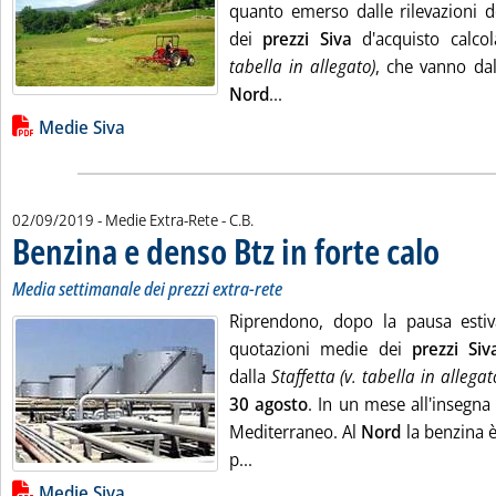
quanto emerso dalle rilevazioni d
dei
prezzi Siva
d'acquisto calco
tabella in allegato)
, che vanno da
Leggi tutta la notizia: 'Sal
Nord
...
Lista allegati PDF alla notizia
Medie Siva
di:
02/09/2019
- Medie Extra-Rete -
C.B.
Benzina e denso Btz in forte calo
. Sottotito
. Pubblica
Media settimanale dei prezzi extra-rete
Riprendono, dopo la pausa estiva,
quotazioni medie dei
prezzi Siv
dalla
Staffetta (v. tabella in allegat
30 agosto
. In un mese all'insegna d
Mediterraneo. Al
Nord
la benzina 
Leggi tutta la notizia: 'Benzina
p...
Lista allegati PDF alla notizia
Medie Siva