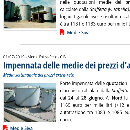
nelle quotazioni medie dei
pr
calcolate dalla
Staffetta (v. tabella)
luglio
. I gasoli invece risultano stab
è tra 1181 e 1183 euro per mille lit
Lista allegati PDF alla notizia
Medie Siva
di:
01/07/2019
- Medie Extra-Rete -
C.B.
Impennata delle medie dei prezzi d'
Media settimanale dei prezzi extra-rete
Forte impennata delle
quotazioni
d'acquisto calcolate dalla
Staffetta 
dal
24
al
28 giugno
. Al
Nord
la 
1169 euro per mille litri (+12 e 
autotrazione tra 1083 e 1085 euro
Leggi tutta la notizia: 'I
euro); ...
Lista allegati PDF alla notizia
Medie Siva