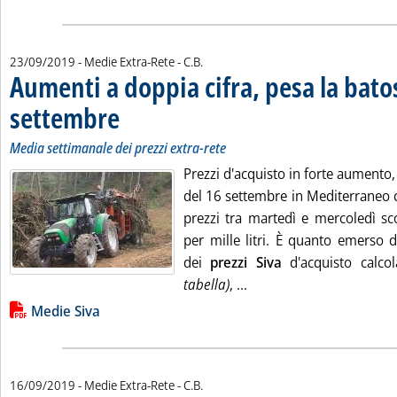
di:
23/09/2019
- Medie Extra-Rete -
C.B.
Aumenti a doppia cifra, pesa la bato
settembre
. Sottotitolo: Media settimanale dei prezzi extra-rete
. Pubblicata lunedì 23 settembre 2019 alle 15.18.
Media settimanale dei prezzi extra-rete
Prezzi d'acquisto in forte aumento,
del 16 settembre in Mediterraneo c
prezzi tra martedì e mercoledì sc
per mille litri. È quanto emerso 
dei
prezzi Siva
d'acquisto calco
Leggi tutta la notizia: 
tabella)
, ...
Lista allegati PDF alla notizia
Medie Siva
di:
16/09/2019
- Medie Extra-Rete -
C.B.