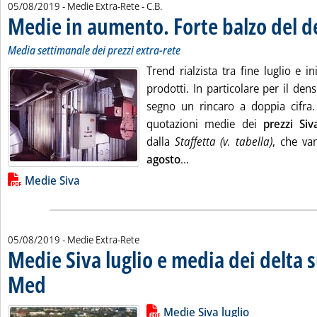
di:
05/08/2019
- Medie Extra-Rete -
C.B.
Medie in aumento. Forte balzo del d
Media settimanale dei prezzi extra-rete
Trend rialzista tra fine luglio e in
prodotti. In particolare per il de
segno un rincaro a doppia cifra.
quotazioni medie dei
prezzi Siv
dalla
Staffetta (v. tabella)
, che va
Leggi tutta la notizia: '
agosto
...
Lista allegati PDF alla notizia
Medie Siva
05/08/2019
- Medie Extra-Rete
Medie Siva luglio e media dei delta s
Med
. Pubblicata lunedì 05 agosto 2019 alle 12.56.
Lista allegati PDF alla notizia
Leggi tutta la notizia: 'Medie Siva
Medie Siva luglio