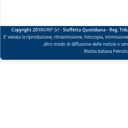
Copyright 2010
©RIP Srl -
Staffetta Quotidiana - Reg. Tri
E' vietata la riproduzione, ritrasmissione, fotocopia, immissione 
altro modo di diffusione delle notizie o ser
Rivista Italiana Petrol