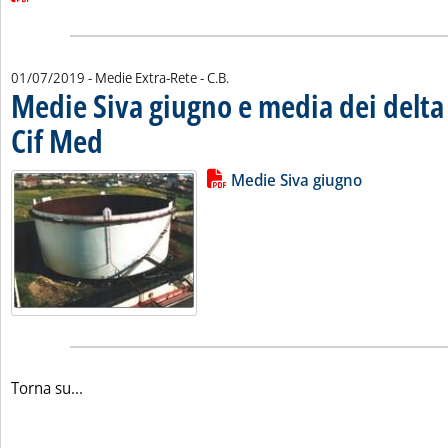
di:
01/07/2019
- Medie Extra-Rete -
C.B.
Medie Siva giugno e media dei delta 
Cif Med
. Pubblicata lunedì 01 luglio 2019 alle 14.44.
Lista allegati PDF alla notizia
Leggi tutta la notizia: 'Medie Siv
Medie Siva giugno
Torna su...