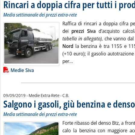
Rincari a doppia cifra per tutti i pro
Media settimanale dei prezzi extra-rete
Raffica di rincari a doppia cifra 
dei
prezzi Siva
d'acquisto calco
tabella in allegato)
, che vanno da
Nord
la benzina è tra 1155 e 1157
(+10 euro); il gasolio autotrazion
Leggi tutta la notizia: 'Rincar
per...
Lista allegati PDF alla notizia
Medie Siva
di:
09/09/2019
- Medie Extra-Rete -
C.B.
Salgono i gasoli, giù benzina e denso
Media settimanale dei prezzi extra-rete
Forte ribasso del denso Btz, a fronte
calo la benzina con maggiore ac