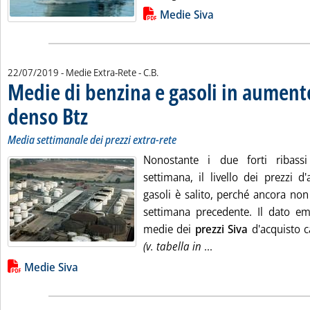
Lista allegati PDF alla notizia
Medie Siva
di:
22/07/2019
- Medie Extra-Rete -
C.B.
Medie di benzina e gasoli in aumento
denso Btz
. Sottotitolo: Media settimanale dei prezzi extra-rete
. Pubblicata lunedì 22 luglio 2019 alle 15.32.
Media settimanale dei prezzi extra-rete
Nonostante i due forti ribassi 
settimana, il livello dei prezzi d
gasoli è salito, perché ancora non s
settimana precedente. Il dato em
medie dei
prezzi Siva
d'acquisto c
Leggi tutta la notiz
(v. tabella in
...
Lista allegati PDF alla notizia
Medie Siva