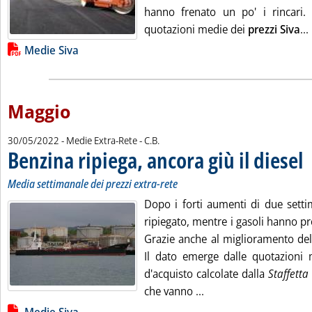
hanno frenato un po' i rincari.
quotazioni medie dei
prezzi Siva
...
Lista allegati PDF alla notizia
Medie Siva
Maggio
di:
30/05/2022
- Medie Extra-Rete -
C.B.
Benzina ripiega, ancora giù il diesel
. S
. 
Media settimanale dei prezzi extra-rete
Dopo i forti aumenti di due setti
ripiegato, mentre i gasoli hanno pr
Grazie anche al miglioramento del
Il dato emerge dalle quotazioni
d'acquisto calcolate dalla
Staffetta
Leggi tutta la notizia:
che vanno ...