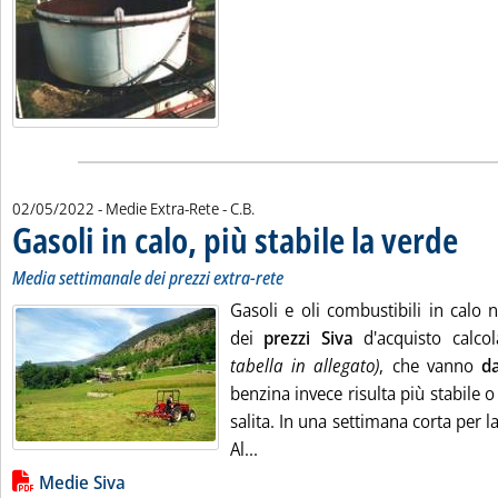
di:
02/05/2022
- Medie Extra-Rete -
C.B.
Gasoli in calo, più stabile la verde
. Sottot
. Pubbl
Media settimanale dei prezzi extra-rete
Gasoli e oli combustibili in calo 
dei
prezzi Siva
d'acquisto calco
tabella in allegato)
, che vanno
d
benzina invece risulta più stabile 
salita. In una settimana corta per la
Leggi tutta la notizia: 'Gasoli i
Al...
Lista allegati PDF alla notizia
Medie Siva