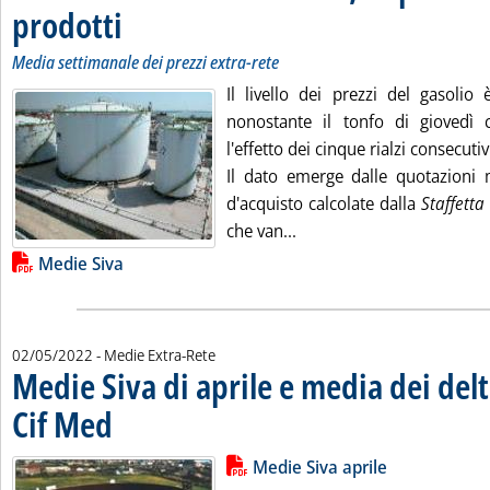
prodotti
. Sottotitolo: Media settimanale dei prezzi extra-rete
. Pubblicata lunedì 09 maggio 2022 alle 15.8.
Media settimanale dei prezzi extra-rete
Il livello dei prezzi del gasolio 
nonostante il tonfo di giovedì 
l'effetto dei cinque rialzi consecuti
Il dato emerge dalle quotazioni
d'acquisto calcolate dalla
Staffetta
Leggi tutta la notizia: '
che van...
Lista allegati PDF alla notizia
Medie Siva
02/05/2022
- Medie Extra-Rete
Medie Siva di aprile e media dei delt
Cif Med
. Pubblicata lunedì 02 maggio 2022 alle 14.4.
Lista allegati PDF alla notizia
Leggi tutta la notizia: 'Medie Siva
Medie Siva aprile