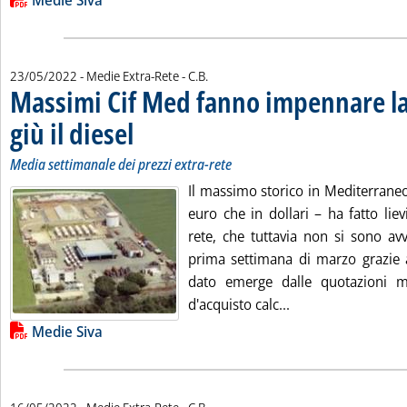
Lista allegati PDF alla notizia
Medie Siva
di:
23/05/2022
- Medie Extra-Rete -
C.B.
Massimi Cif Med fanno impennare la
giù il diesel
. Sottotitolo: Media settimanale dei prezzi extra-rete
. Pubblicata lunedì 23 maggio 2022 alle 13.45.
Media settimanale dei prezzi extra-rete
Il massimo storico in Mediterraneo
euro che in dollari – ha fatto lievi
rete, che tuttavia non si sono avv
prima settimana di marzo grazie al
dato emerge dalle quotazioni 
Leggi tutta la not
d'acquisto calc...
Lista allegati PDF alla notizia
Medie Siva
di: