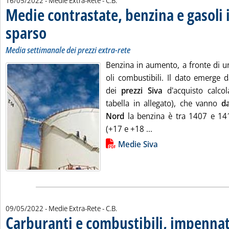
16/05/2022
- Medie Extra-Rete -
C.B.
Medie contrastate, benzina e gasoli 
sparso
. Sottotitolo: Media settimanale dei prezzi extra-rete
. Pubblicata lunedì 16 maggio 2022 alle 13.43.
Media settimanale dei prezzi extra-rete
Benzina in aumento, a fronte di un
oli combustibili. Il dato emerge 
dei
prezzi Siva
d'acquisto calco
tabella in allegato), che vanno
d
Nord
la benzina è tra 1407 e 141
Leggi tutta la notizi
(+17 e +18 ...
Lista allegati PDF alla notizia
Medie Siva
di:
09/05/2022
- Medie Extra-Rete -
C.B.
Carburanti e combustibili, impennata