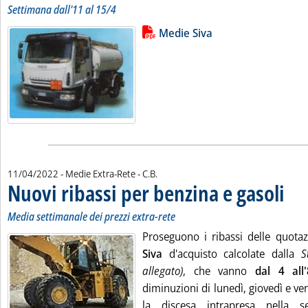
Settimana dall'11 al 15/4
Lista allegati PDF alla notizia
Leggi tutta la notizia: 'Medie sett
Medie Siva
di:
11/04/2022
- Medie Extra-Rete -
C.B.
Nuovi ribassi per benzina e gasoli
. Sotto
. Pubbl
Media settimanale dei prezzi extra-rete
Proseguono i ribassi delle quota
Siva
d'acquisto calcolate dalla
S
allegato)
, che vanno
dal 4 all
diminuzioni di lunedì, giovedì e v
la discesa intrapresa nella s