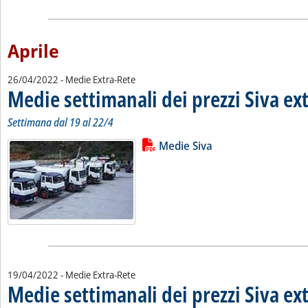
Aprile
26/04/2022
- Medie Extra-Rete
Medie settimanali dei prezzi Siva ex
Settimana dal 19 al 22/4
Lista allegati PDF alla notizia
Leggi tutta la notizia: 'Medie sett
Medie Siva
19/04/2022
- Medie Extra-Rete
Medie settimanali dei prezzi Siva ex