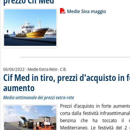
Lista allegati PDF alla notizia
Leggi tutta la notizia: 'Medie Siv
Medie Siva maggio
di:
06/06/2022
- Medie Extra-Rete -
C.B.
Cif Med in tiro, prezzi d'acquisto in 
aumento
. Sottotitolo: Media settimanale dei prezzi extra-rete
. Pubblicata lunedì 06 giugno 2022 alle 15.3.
Media settimanale dei prezzi extra-rete
Prezzi d'acquisto in forte aument
corta dalla festività infrasettimana
benzina che ha toccato il 
Mediterraneo. Le festività del 