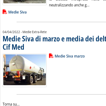
Leggi tutt
neutralizzando anche g...
Lista allegati PDF alla notizia
Medie Siva
04/04/2022
- Medie Extra-Rete
Medie Siva di marzo e media dei delt
Cif Med
. Pubblicata lunedì 04 aprile 2022 alle 11.29.
Lista allegati PDF alla notizia
Leggi tutta la notizia: 'Medie Siv
Medie Siva marzo
Torna su...