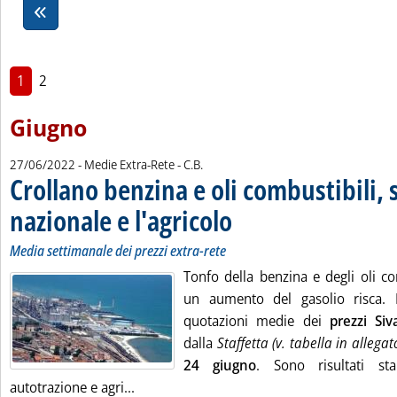
1
2
Giugno
di:
27/06/2022
- Medie Extra-Rete -
C.B.
Crollano benzina e oli combustibili, st
nazionale e l'agricolo
. Sottotitolo: Media settimanale dei pre
. Pubblicata lunedì 27 giugno 2022 alle
Media settimanale dei prezzi extra-rete
Tonfo della benzina e degli oli co
un aumento del gasolio risca. 
quotazioni medie dei
prezzi Siv
dalla
Staffetta (v. tabella in allegat
24 giugno
. Sono risultati sta
Leggi tutta la notizia: 'Crollano benzina e o
autotrazione e agri...