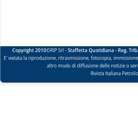
Copyright 2010
©RIP Srl -
Staffetta Quotidiana - Reg. Tri
E' vietata la riproduzione, ritrasmissione, fotocopia, immissione 
altro modo di diffusione delle notizie o ser
Rivista Italiana Petrol