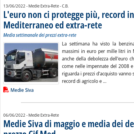
di:
13/06/2022
- Medie Extra-Rete -
C.B.
L'euro non ci protegge più, record i
Mediterraneo ed extra-rete
. Sottotitolo: Media se
. Pubblicata lunedì 13
Media settimanale dei prezzi extra-rete
La settimana ha visto la benzina
massimi in euro per mille litri in
anche della debolezza dell'euro c
come nelle impennate del 2008 e
riguarda i prezzi d'acquisto vanno 
Leggi tutta l
record di agricolo e ...
Lista allegati PDF alla notizia
Medie Siva
06/06/2022
- Medie Extra-Rete
Medie Siva di maggio e media dei del
prezzo Cif Med
. Pubblicata lunedì 06 giugno 2022 alle 15.11.