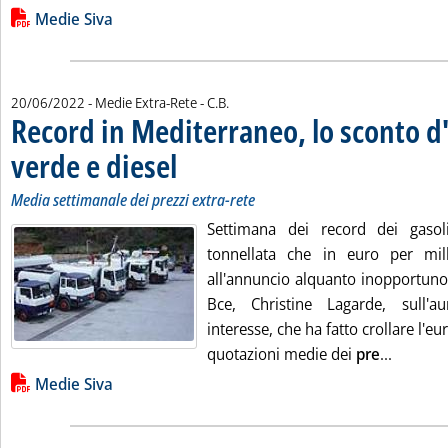
Lista allegati PDF alla notizia
Medie Siva
di:
20/06/2022
- Medie Extra-Rete -
C.B.
Record in Mediterraneo, lo sconto d'
verde e diesel
. Sottotitolo: Media settimanale dei prezzi extra-rete
. Pubblicata lunedì 20 giugno 2022 alle 15.1.
Media settimanale dei prezzi extra-rete
Settimana dei record dei gasoli
tonnellata che in euro per mill
all'annuncio alquanto inopportuno 
Bce, Christine Lagarde, sull'
interesse, che ha fatto crollare l'eu
Leggi tu
quotazioni medie dei
pre
...
Lista allegati PDF alla notizia
Medie Siva