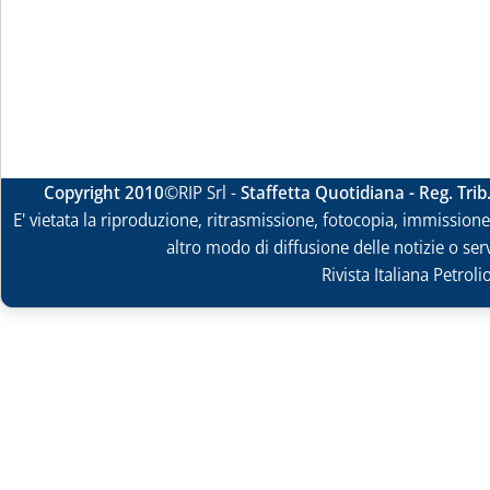
Copyright 2010
©RIP Srl -
Staffetta Quotidiana - Reg. Tri
E' vietata la riproduzione, ritrasmissione, fotocopia, immissione 
altro modo di diffusione delle notizie o ser
Rivista Italiana Petrol