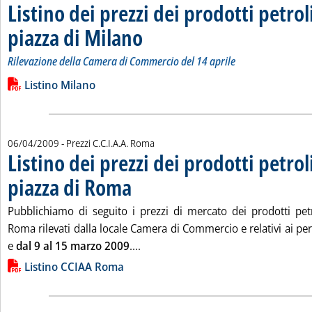
Listino dei prezzi dei prodotti petroli
piazza di Milano
. Sottotitolo: Rilevazione della Camera di Commerci
. Pubblicata martedì 14 aprile 2009 alle 16.17.
Rilevazione della Camera di Commercio del 14 aprile
Leggi tutta la notizia: 'Listino dei prezzi dei prodotti petrolife
Lista allegati PDF alla notizia
Listino Milano
06/04/2009
- Prezzi C.C.I.A.A. Roma
Listino dei prezzi dei prodotti petroli
piazza di Roma
. Pubblicata lunedì 06 aprile 2009 alle 12.26.
Pubblichiamo di seguito i prezzi di mercato dei prodotti petro
Roma rilevati dalla locale Camera di Commercio e relativi ai pe
Leggi tutta la notizia: 'Listino dei 
e
dal 9 al 15 marzo 2009
....
Lista allegati PDF alla notizia
Listino CCIAA Roma