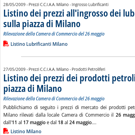
28/05/2009
- Prezzi C.C.I.A.A. Milano - Ingrosso Lubrificanti
Listino dei prezzi all'ingrosso dei lub
sulla piazza di Milano
. Sottotitolo: Rilevazione della Came
. Pubblicata giovedì 28 maggio 2009 a
Rilevazione della Camera di Commercio del 26 maggio
Leggi tutta la notizia: 'Listino dei prezzi all'ingrosso dei lubri
Lista allegati PDF alla notizia
Listino Lubrificanti Milano
27/05/2009
- Prezzi C.C.I.A.A. Milano - Prodotti Petroliferi
Listino dei prezzi dei prodotti petroli
piazza di Milano
. Sottotitolo: Rilevazione della Camera di Commerc
. Pubblicata mercoledì 27 maggio 2009 alle 15.9.
Rilevazione della Camera di Commercio del 26 maggio
Pubblichiamo di seguito i prezzi di mercato dei prodotti petro
Milano rilevati dalla locale Camera di Commercio il
26 magg
Leggi tutta la noti
dall'
11
al
17 maggio
e dal
18
al
24 maggio
....
Lista allegati PDF alla notizia
Listino Milano