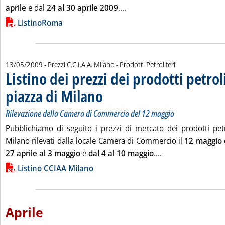
Leggi tutta la notizia: 'List
aprile
e dal
24 al 30 aprile 2009
....
Lista allegati PDF alla notizia
ListinoRoma
13/05/2009
- Prezzi C.C.I.A.A. Milano - Prodotti Petroliferi
Listino dei prezzi dei prodotti petroli
piazza di Milano
. Sottotitolo: Rilevazione della Camera di Commerc
. Pubblicata mercoledì 13 maggio 2009 alle 13.0.
Rilevazione della Camera di Commercio del 12 maggio
Pubblichiamo di seguito i prezzi di mercato dei prodotti petro
Milano rilevati dalla locale Camera di Commercio il
12 maggio
Leggi tutta la noti
27 aprile al 3 maggio
e
dal 4 al 10 maggio
....
Lista allegati PDF alla notizia
Listino CCIAA Milano
Aprile