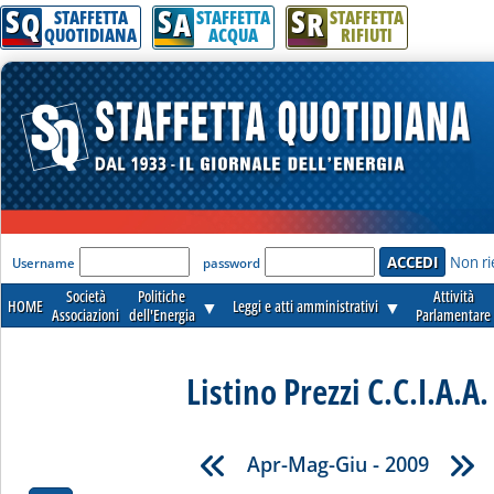
S
S
S
Q
A
R
STAFFETTA
STAFFETTA
STAFFETTA
QUOTIDIANA
ACQUA
RIFIUTI
'Modulo Login per accedere'
Non ri
Username
password
Società
Politiche
Attività
HOME
▼
Leggi e atti amministrativi
▼
Associazioni
dell'Energia
Parlamentare
Listino Prezzi C.C.I.A.A.
Apr-Mag-Giu - 2009