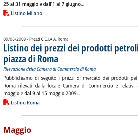
Leggi tutta la notizia: 'L
25 al 31 maggio
e
dall'1 al 7 giugno
....
Lista allegati PDF alla notizia
Listino Milano
09/06/2009
- Prezzi C.C.I.A.A. Roma
Listino dei prezzi dei prodotti petroli
piazza di Roma
. Sottotitolo: Rilevazione della Camera di Commercio 
. Pubblicata martedì 09 giugno 2009 alle 11.46.
Rilevazione della Camera di Commercio di Roma
Pubblichiamo di seguito i prezzi di mercato dei prodotti petro
Roma rilevati dalla locale Camera di Commercio e relativi
Leggi tutta la notizia: 'Li
maggio
e
dal 9 al 15 maggio
2009....
Lista allegati PDF alla notizia
Listino Roma
Maggio