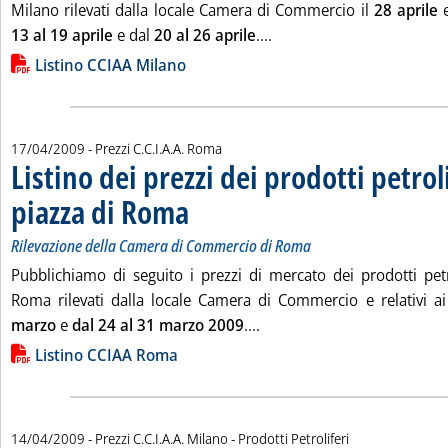
Milano rilevati dalla locale Camera di Commercio il
28 aprile
Leggi tutta la notizia: 'L
13 al 19 aprile
e dal
20 al 26 aprile
....
Lista allegati PDF alla notizia
Listino CCIAA Milano
17/04/2009
- Prezzi C.C.I.A.A. Roma
Listino dei prezzi dei prodotti petroli
piazza di Roma
. Sottotitolo: Rilevazione della Camera di Commercio 
. Pubblicata venerdì 17 aprile 2009 alle 10.21.
Rilevazione della Camera di Commercio di Roma
Pubblichiamo di seguito i prezzi di mercato dei prodotti petro
Roma rilevati dalla locale Camera di Commercio e relativi a
Leggi tutta la notizia: 'Lis
marzo
e
dal 24 al 31 marzo 2009
....
Lista allegati PDF alla notizia
Listino CCIAA Roma
14/04/2009
- Prezzi C.C.I.A.A. Milano - Prodotti Petroliferi