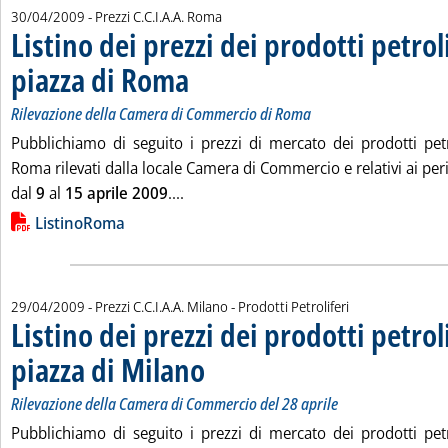
30/04/2009
- Prezzi C.C.I.A.A. Roma
Listino dei prezzi dei prodotti petroli
piazza di Roma
. Sottotitolo: Rilevazione della Camera di Commercio 
. Pubblicata giovedì 30 aprile 2009 alle 12.55.
Rilevazione della Camera di Commercio di Roma
Pubblichiamo di seguito i prezzi di mercato dei prodotti petro
Roma rilevati dalla locale Camera di Commercio e relativi ai peri
Leggi tutta la notizia: 'Listino dei pr
dal
9
al
15 aprile 2009
....
Lista allegati PDF alla notizia
ListinoRoma
29/04/2009
- Prezzi C.C.I.A.A. Milano - Prodotti Petroliferi
Listino dei prezzi dei prodotti petroli
piazza di Milano
. Sottotitolo: Rilevazione della Camera di Commerci
. Pubblicata mercoledì 29 aprile 2009 alle 11.59.
Rilevazione della Camera di Commercio del 28 aprile
Pubblichiamo di seguito i prezzi di mercato dei prodotti petro