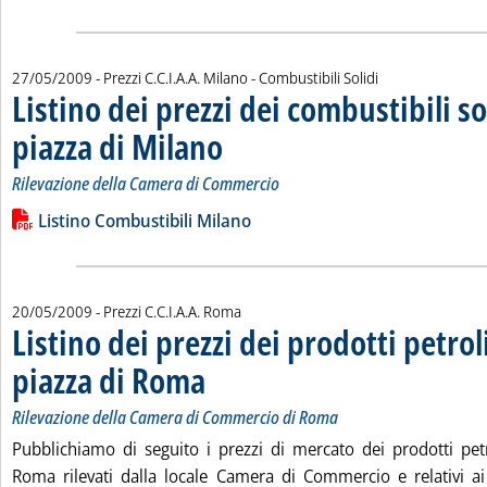
27/05/2009
- Prezzi C.C.I.A.A. Milano - Combustibili Solidi
Listino dei prezzi dei combustibili so
piazza di Milano
. Sottotitolo: Rilevazione della Camera di Commerc
. Pubblicata mercoledì 27 maggio 2009 alle 15.6.
Rilevazione della Camera di Commercio
Leggi tutta la notizia: 'Listino dei prezzi dei combustibili solid
Lista allegati PDF alla notizia
Listino Combustibili Milano
20/05/2009
- Prezzi C.C.I.A.A. Roma
Listino dei prezzi dei prodotti petroli
piazza di Roma
. Sottotitolo: Rilevazione della Camera di Commercio 
. Pubblicata mercoledì 20 maggio 2009 alle 10.30.
Rilevazione della Camera di Commercio di Roma
Pubblichiamo di seguito i prezzi di mercato dei prodotti petro
Roma rilevati dalla locale Camera di Commercio e relativi a