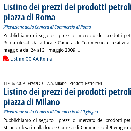
Listino dei prezzi dei prodotti petroli
piazza di Roma
. Sottotitolo: Rilevazione della Camera di Commercio 
. Pubblicata martedì 16 giugno 2009 alle 15.23.
Rilevazione della Camera di Commercio di Roma
Pubblichiamo di seguito i prezzi di mercato dei prodotti petro
Roma rilevati dalla locale Camera di Commercio e relativi a
Leggi tutta la notizia: 'L
maggio
e
dal 24 al 31 maggio 2009
....
Lista allegati PDF alla notizia
Listino CCIAA Roma
11/06/2009
- Prezzi C.C.I.A.A. Milano - Prodotti Petroliferi
Listino dei prezzi dei prodotti petroli
piazza di Milano
. Sottotitolo: Rilevazione della Camera di Commerc
. Pubblicata giovedì 11 giugno 2009 alle 9.52.
Rilevazione della Camera di Commercio del 9 giugno
Pubblichiamo di seguito i prezzi di mercato dei prodotti petro
Milano rilevati dalla locale Camera di Commercio il
9 giugno