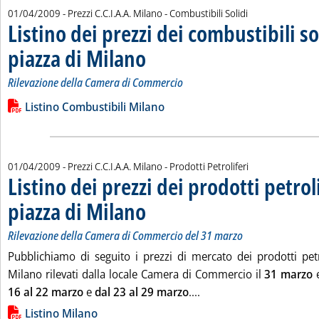
01/04/2009
- Prezzi C.C.I.A.A. Milano - Combustibili Solidi
Listino dei prezzi dei combustibili so
piazza di Milano
. Sottotitolo: Rilevazione della Camera di Commerc
. Pubblicata mercoledì 01 aprile 2009 alle 18.24.
Rilevazione della Camera di Commercio
Leggi tutta la notizia: 'Listino dei prezzi dei combustibili solid
Lista allegati PDF alla notizia
Listino Combustibili Milano
01/04/2009
- Prezzi C.C.I.A.A. Milano - Prodotti Petroliferi
Listino dei prezzi dei prodotti petroli
piazza di Milano
. Sottotitolo: Rilevazione della Camera di Commerc
. Pubblicata mercoledì 01 aprile 2009 alle 15.32.
Rilevazione della Camera di Commercio del 31 marzo
Pubblichiamo di seguito i prezzi di mercato dei prodotti petro
Milano rilevati dalla locale Camera di Commercio il
31 marzo
e
Leggi tutta la notizia: '
16 al 22 marzo
e
dal 23 al 29 marzo
....
Lista allegati PDF alla notizia
Listino Milano