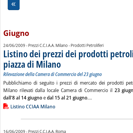
Giugno
24/06/2009
- Prezzi C.C.I.A.A. Milano - Prodotti Petroliferi
Listino dei prezzi dei prodotti petroli
piazza di Milano
. Sottotitolo: Rilevazione della Camera di Commerc
. Pubblicata mercoledì 24 giugno 2009 alle 11.44.
Rilevazione della Camera di Commercio del 23 giugno
Pubblichiamo di seguito i prezzi di mercato dei prodotti petro
Milano rilevati dalla locale Camera di Commercio il
23 giu
Leggi tutta la notizi
dall'8 al 14 giugno
e
dal 15 al 21 giugno
....
Lista allegati PDF alla notizia
Listino CCIAA Milano
16/06/2009
- Prezzi C.C.I.A.A. Roma