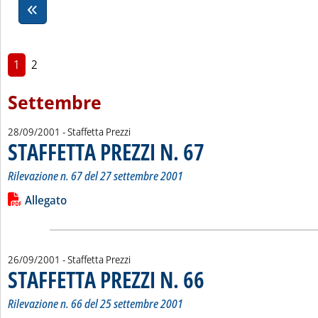
1
2
Settembre
28/09/2001
- Staffetta Prezzi
STAFFETTA PREZZI N. 67
. Sottotitolo: Rilevazione n. 67 d
. Pubblicata venerdì 28 settembre
Rilevazione n. 67 del 27 settembre 2001
Leggi tutta la notizia: 'STAFFETTA PREZZI N. 67'
Lista allegati PDF alla notizia
Allegato
26/09/2001
- Staffetta Prezzi
STAFFETTA PREZZI N. 66
. Sottotitolo: Rilevazione n. 66 d
. Pubblicata mercoledì 26 settemb
Rilevazione n. 66 del 25 settembre 2001