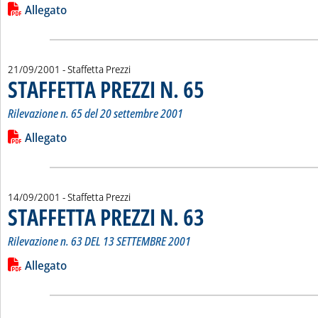
Leggi tutta la notizia: 'STAFFETTA PREZZI N. 66'
Lista allegati PDF alla notizia
Allegato
21/09/2001
- Staffetta Prezzi
STAFFETTA PREZZI N. 65
. Sottotitolo: Rilevazione n. 65 d
. Pubblicata venerdì 21 settembre
Rilevazione n. 65 del 20 settembre 2001
Leggi tutta la notizia: 'STAFFETTA PREZZI N. 65'
Lista allegati PDF alla notizia
Allegato
14/09/2001
- Staffetta Prezzi
STAFFETTA PREZZI N. 63
. Sottotitolo: Rilevazione n. 63 
. Pubblicata venerdì 14 settembre
Rilevazione n. 63 DEL 13 SETTEMBRE 2001
Leggi tutta la notizia: 'STAFFETTA PREZZI N. 63'
Lista allegati PDF alla notizia
Allegato