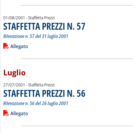
01/08/2001
- Staffetta Prezzi
STAFFETTA PREZZI N. 57
. Sottotitolo: Rilevazione n. 57 de
. Pubblicata mercoledì 01 agosto 
Rilevazione n. 57 del 31 luglio 2001
Leggi tutta la notizia: 'STAFFETTA PREZZI N. 57'
Lista allegati PDF alla notizia
Allegato
Luglio
27/07/2001
- Staffetta Prezzi
STAFFETTA PREZZI N. 56
. Sottotitolo: Rilevazione n. 56 de
. Pubblicata venerdì 27 luglio 200
Rilevazione n. 56 del 26 luglio 2001
Leggi tutta la notizia: 'STAFFETTA PREZZI N. 56'
Lista allegati PDF alla notizia
Allegato