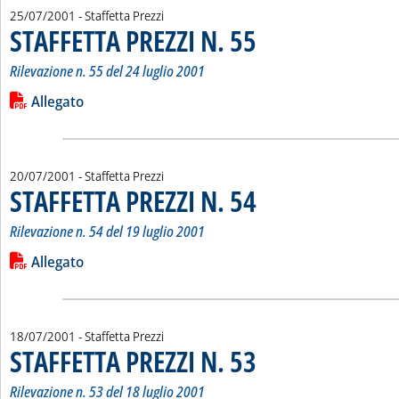
25/07/2001
- Staffetta Prezzi
STAFFETTA PREZZI N. 55
. Sottotitolo: Rilevazione n. 55 de
. Pubblicata mercoledì 25 luglio 2
Rilevazione n. 55 del 24 luglio 2001
Leggi tutta la notizia: 'STAFFETTA PREZZI N. 55'
Lista allegati PDF alla notizia
Allegato
20/07/2001
- Staffetta Prezzi
STAFFETTA PREZZI N. 54
. Sottotitolo: Rilevazione n. 54 de
. Pubblicata venerdì 20 luglio 200
Rilevazione n. 54 del 19 luglio 2001
Leggi tutta la notizia: 'STAFFETTA PREZZI N. 54'
Lista allegati PDF alla notizia
Allegato
18/07/2001
- Staffetta Prezzi
STAFFETTA PREZZI N. 53
. Sottotitolo: Rilevazione n. 53 de
. Pubblicata mercoledì 18 luglio 2
Rilevazione n. 53 del 18 luglio 2001