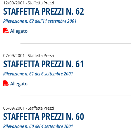
12/09/2001
- Staffetta Prezzi
STAFFETTA PREZZI N. 62
. Sottotitolo: Rilevazione n. 62 d
. Pubblicata mercoledì 12 settem
Rilevazione n. 62 dell'11 settembre 2001
Leggi tutta la notizia: 'STAFFETTA PREZZI N. 62'
Lista allegati PDF alla notizia
Allegato
07/09/2001
- Staffetta Prezzi
STAFFETTA PREZZI N. 61
. Sottotitolo: Rilevazione n. 61 d
. Pubblicata venerdì 07 settembre
Rilevazione n. 61 del 6 settembre 2001
Leggi tutta la notizia: 'STAFFETTA PREZZI N. 61'
Lista allegati PDF alla notizia
Allegato
05/09/2001
- Staffetta Prezzi
STAFFETTA PREZZI N. 60
. Sottotitolo: Rilevazione n. 60 d
. Pubblicata mercoledì 05 settemb
Rilevazione n. 60 del 4 settembre 2001