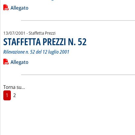
Leggi tutta la notizia: 'STAFFETTA PREZZI N. 53'
Lista allegati PDF alla notizia
Allegato
13/07/2001
- Staffetta Prezzi
STAFFETTA PREZZI N. 52
. Sottotitolo: Rilevazione n. 52 de
. Pubblicata venerdì 13 luglio 200
Rilevazione n. 52 del 12 luglio 2001
Leggi tutta la notizia: 'STAFFETTA PREZZI N. 52'
Lista allegati PDF alla notizia
Allegato
Torna su...
1
2