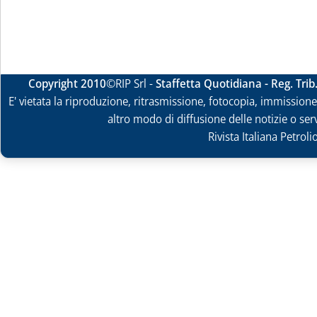
Copyright 2010
©RIP Srl -
Staffetta Quotidiana - Reg. Tri
E' vietata la riproduzione, ritrasmissione, fotocopia, immissione 
altro modo di diffusione delle notizie o ser
Rivista Italiana Petrol