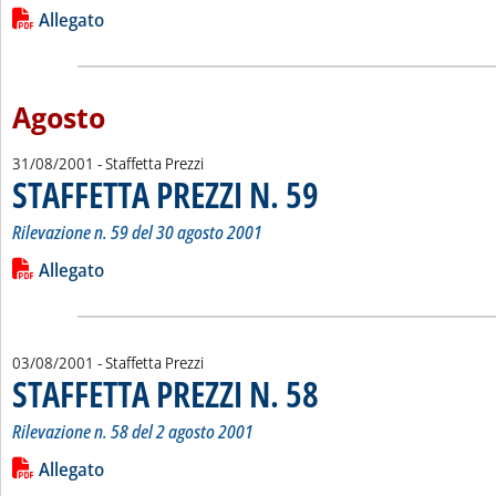
Leggi tutta la notizia: 'STAFFETTA PREZZI N. 60'
Lista allegati PDF alla notizia
Allegato
Agosto
31/08/2001
- Staffetta Prezzi
STAFFETTA PREZZI N. 59
. Sottotitolo: Rilevazione n. 59 d
. Pubblicata venerdì 31 agosto 20
Rilevazione n. 59 del 30 agosto 2001
Leggi tutta la notizia: 'STAFFETTA PREZZI N. 59'
Lista allegati PDF alla notizia
Allegato
03/08/2001
- Staffetta Prezzi
STAFFETTA PREZZI N. 58
. Sottotitolo: Rilevazione n. 58 de
. Pubblicata venerdì 03 agosto 20
Rilevazione n. 58 del 2 agosto 2001
Leggi tutta la notizia: 'STAFFETTA PREZZI N. 58'
Lista allegati PDF alla notizia
Allegato