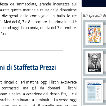
esta dell'Immacolata, grande incertezza sui
tra-rete questa mattina a causa delle dinamiche
Gli speciali d
 divergenti delle compagnie. In ballo le tre
if Med del 6, 7 e 8 dicembre. La prima infatti è
a ieri ad oggi, la seconda, quella del 7 dicembre,
Leggi tutta la notizia: 'Extra-rete: le rilevazioni di Staffetta
 “ba...
ia
ni di Staffetta Prezzi
. Sottotitolo: Rilevazione N. 91 del 7 dicem
. Pubblicata martedì 07 dicembre 2010 alle 
i rincari di ieri mattina, oggi i listini extra-rete
o contrastati, ma già da domani i listini
nno a salire, a eccezione del denso Btz, il cui
vrebbe continuare a diminuire. La verde oggi
 euro per mille litri, il gasolio autotrazione