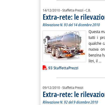
di:
14/12/2010
- Staffetta Prezzi -
C.B.
Extra-rete: le rilevazio
Rilevazione N. 93 del 14 dicembre 2010
Questa mat
tutti i p
qualche ca
nuova ond
benzina ha
Le
litri, il ...
Lista allegati PDF alla notiz
93 StaffettaPrezzi
09/12/2010
- Staffetta Prezzi
Extra-rete: le rilevazio
Rilevazione N. 92 del 9 dicembre 2010