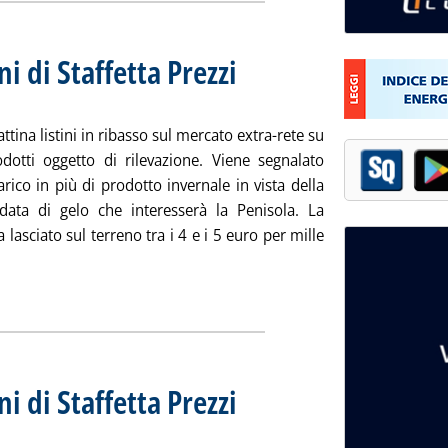
ni di Staffetta Prezzi
. Sottotitolo: Rilevazione N. 93 del 14 dice
. Pubblicata martedì 14 dicembre 2010 alle 
tina listini in ribasso sul mercato extra-rete su
rodotti oggetto di rilevazione. Viene segnalato
rico in più di prodotto invernale in vista della
ata di gelo che interesserà la Penisola. La
 lasciato sul terreno tra i 4 e i 5 euro per mille
ggi tutta la notizia: 'Extra-rete: le rilevazioni di Staffetta Prezzi
ia
ni di Staffetta Prezzi
. Sottotitolo: Rilevazione N. 92 del 9 dicem
. Pubblicata giovedì 09 dicembre 2010 alle 