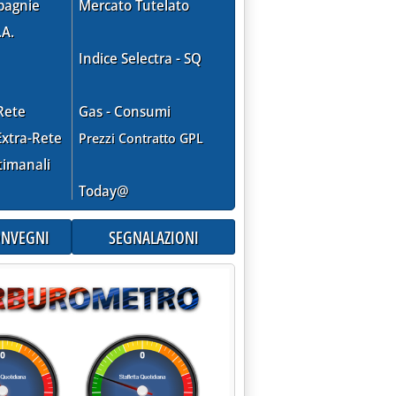
pagnie
Mercato Tutelato
.A.
Indice Selectra - SQ
Rete
Gas - Consumi
xtra-Rete
Prezzi Contratto GPL
zzi'
timanali
Today@
CONVEGNI
SEGNALAZIONI
mbre 2010
15.5.