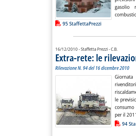
gasolio 
combustio
Lista allegati PDF alla notiz
95 StaffettaPrezzi
di:
16/12/2010
- Staffetta Prezzi -
C.B.
Extra-rete: le rilevazio
Rilevazione N. 94 del 16 dicembre 2010
Giornata 
rivendit
riscaldame
le previsi
consumo d
per il 2011
Lista allegati PDF alla notiz
94 Sta