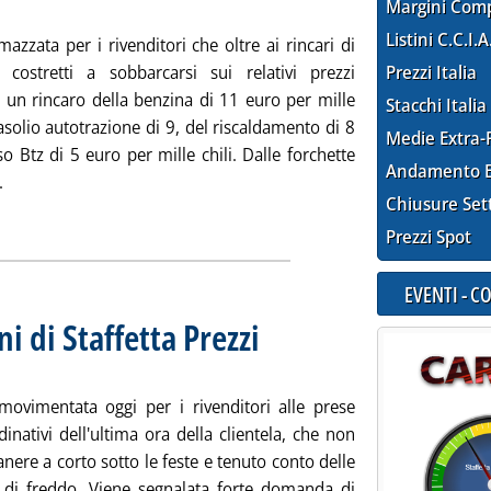
Margini Com
Listini C.C.I.A
mazzata per i rivenditori che oltre ai rincari di
 costretti a sobbarcarsi sui relativi prezzi
Prezzi Italia
o un rincaro della benzina di 11 euro per mille
Stacchi Italia
 gasolio autotrazione di 9, del riscaldamento di 8
Medie Extra-
o Btz di 5 euro per mille chili. Dalle forchette
Andamento E
Leggi tutta la notizia: 'Extra-rete: le rilevazioni di Staffetta Pre
.
Chiusure Set
ia
Prezzi Spot
EVENTI - 
ni di Staffetta Prezzi
. Sottotitolo: Rilevazione N. 95 del 21 dice
. Pubblicata martedì 21 dicembre 2010 alle 
movimentata oggi per i rivenditori alle prese
dinativi dell'ultima ora della clientela, che non
nere a corto sotto le feste e tenuto conto delle
i di freddo. Viene segnalata forte domanda di