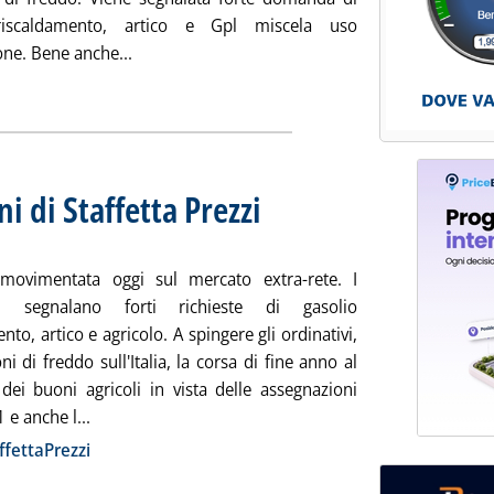
riscaldamento, artico e Gpl miscela uso
Leggi tutta la notizia: 'Extra-rete: le rilevazion
ne. Bene anche...
ia
ni di Staffetta Prezzi
. Sottotitolo: Rilevazione N. 94 del 16 dice
. Pubblicata giovedì 16 dicembre 2010 alle 
movimentata oggi sul mercato extra-rete. I
ori segnalano forti richieste di gasolio
nto, artico e agricolo. A spingere gli ordinativi,
oni di freddo sull'Italia, la corsa di fine anno al
ei buoni agricoli in vista delle assegnazioni
Leggi tutta la notizia: 'Extra-rete: le rilevazioni di St
 e anche l...
ia
ffettaPrezzi