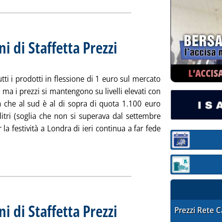
ni di Staffetta Prezzi
. Sottotitolo: Rilevazione N. 97 del 28 dice
. Pubblicata martedì 28 dicembre 2010 alle 
L’ACCIS
ti i prodotti in flessione di 1 euro sul mercato
, ma i prezzi si mantengono su livelli elevati con
a che al sud è al di sopra di quota 1.100 euro
litri (soglia che non si superava dal settembre
 la festività a Londra di ieri continua a far fede
i tutta la notizia: 'Extra-rete: le rilevazioni di Staffetta Prezzi'
Sezione:
ia
Sezione: quotaz
ni di Staffetta Prezzi
. Sottotitolo: Rilevazione N. 96 del 23 dice
. Pubblicata giovedì 23 dicembre 2010 alle 
STAFFETTA PRE
Prezzi Rete 