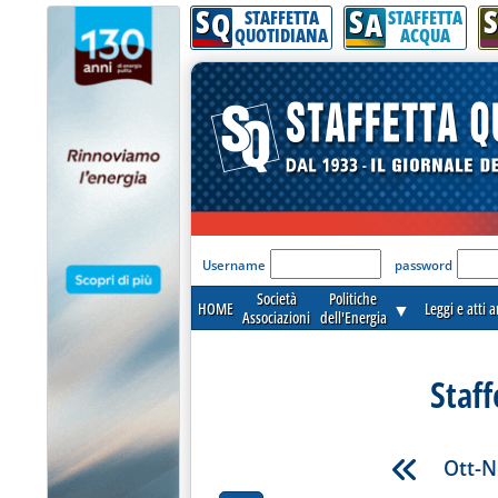
S
S
S
Q
A
STAFFETTA
STAFFETTA
QUOTIDIANA
ACQUA
'Modulo Login per acceder
Username
password
Società
Politiche
HOME
▼
Leggi e atti 
Associazioni
dell'Energia
Staff
Ott-N