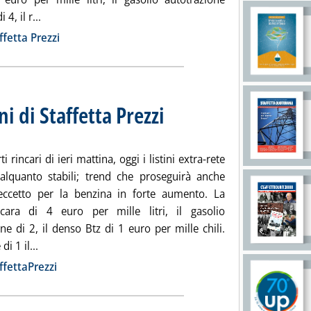
Leggi tutta la notizia: 'Extra-rete: le rilevazioni di Staff
4, il r...
ia
ffetta Prezzi
ni di Staffetta Prezzi
. Sottotitolo: Rilevazione N. 90 del 2 dicem
. Pubblicata giovedì 02 dicembre 2010 alle 
i rincari di ieri mattina, oggi i listini extra-rete
 alquanto stabili; trend che proseguirà anche
ccetto per la benzina in forte aumento. La
cara di 4 euro per mille litri, il gasolio
ne di 2, il denso Btz di 1 euro per mille chili.
Leggi tutta la notizia: 'Extra-rete: le rilevazioni di Staff
di 1 il...
ia
ffettaPrezzi