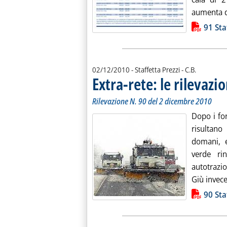
aumenta di 
Lista allegati PDF alla notiz
91 Sta
di:
02/12/2010
- Staffetta Prezzi -
C.B.
Extra-rete: le rilevazio
Rilevazione N. 90 del 2 dicembre 2010
Dopo i fort
risultano
domani, e
verde rin
autotrazio
Giù invece 
Lista allegati PDF alla notiz
90 Sta