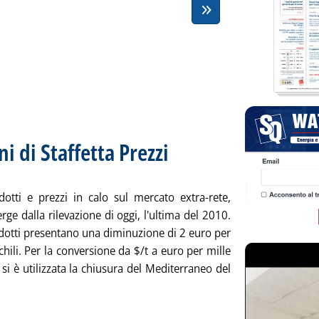
ni di Staffetta Prezzi
. Sottotitolo: Rilevazione N. 98 del 30 dice
. Pubblicata giovedì 30 dicembre 2010 alle 
dotti e prezzi in calo sul mercato extra-rete,
e dalla rilevazione di oggi, l'ultima del 2010.
odotti presentano una diminuzione di 2 euro per
i/chili. Per la conversione da $/t a euro per mille
ti si è utilizzata la chiusura del Mediterraneo del
 tutta la notizia: 'Extra-rete: le rilevazioni di Staffetta Prezzi'
ia