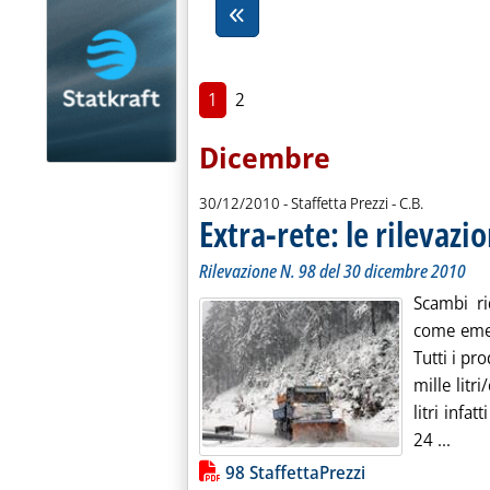
1
2
Dicembre
di:
30/12/2010
- Staffetta Prezzi -
C.B.
Extra-rete: le rilevazio
Rilevazione N. 98 del 30 dicembre 2010
Scambi ri
come emerg
Tutti i pr
mille litr
litri infat
Leggi
24 ...
Lista allegati PDF alla notiz
98 StaffettaPrezzi