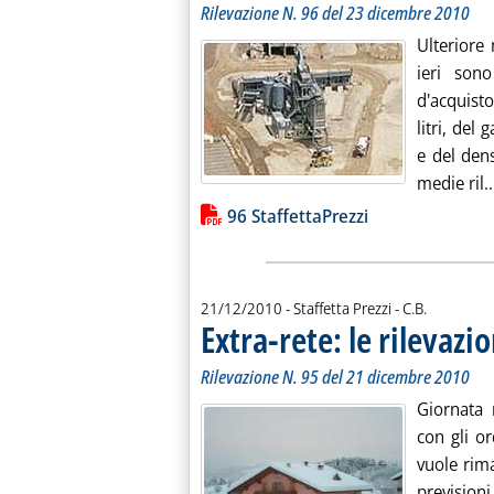
Rilevazione N. 96 del 23 dicembre 2010
Ulteriore 
ieri sono
d'acquist
litri, del
e del dens
medie ril..
Lista allegati PDF alla notiz
96 StaffettaPrezzi
di:
21/12/2010
- Staffetta Prezzi -
C.B.
Extra-rete: le rilevazio
Rilevazione N. 95 del 21 dicembre 2010
Giornata 
con gli or
vuole rima
prevision