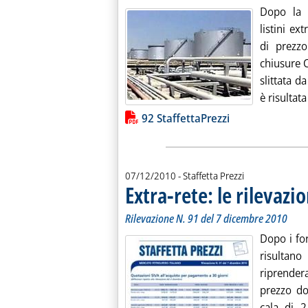
Dopo la f
listini ex
di prezzo
chiusure C
slittata d
è risultata
Lista allegati PDF alla notiz
92 StaffettaPrezzi
07/12/2010
- Staffetta Prezzi
Extra-rete: le rilevazio
Rilevazione N. 91 del 7 dicembre 2010
Dopo i fort
risultan
riprendera
prezzo do
cala di 2