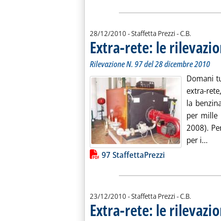
di:
28/12/2010
- Staffetta Prezzi -
C.B.
Extra-rete: le rilevazio
Rilevazione N. 97 del 28 dicembre 2010
Domani tut
extra-rete
la benzin
per mille 
2008). Per
Legg
per i...
Lista allegati PDF alla notiz
97 StaffettaPrezzi
di:
23/12/2010
- Staffetta Prezzi -
C.B.
Extra-rete: le rilevazio