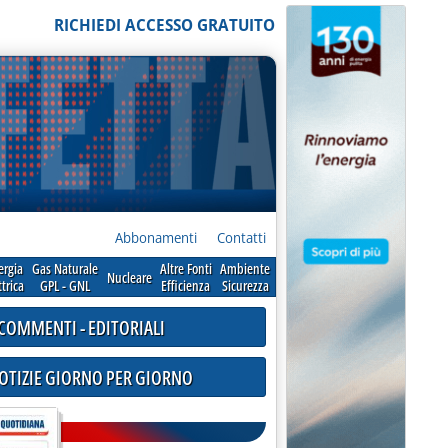
RICHIEDI ACCESSO GRATUITO
Abbonamenti
Contatti
ergia
Gas Naturale
Altre Fonti
Ambiente
Nucleare
ttrica
GPL - GNL
Efficienza
Sicurezza
COMMENTI - EDITORIALI
NOTIZIE GIORNO PER GIORNO