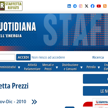
R
STAFFETTA
RIFIUTI
e'
Non riesco ad accedere
Ricerca
Attività
Mercati e
Distribuzione
En
amministrativi
▼
▼
▼
Petrolio
▼
Parlamentare
Prezzi
e Consumi
Ele
etta Prezzi
LE 
ov-Dic - 2010