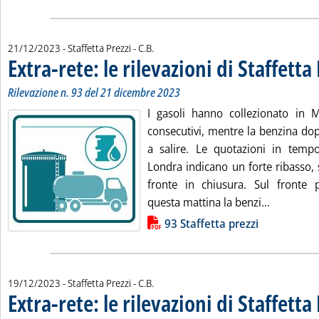
di:
21/12/2023
- Staffetta Prezzi -
C.B.
Extra-rete: le rilevazioni di Staffetta
Rilevazione n. 93 del 21 dicembre 2023
I gasoli hanno collezionato in Me
consecutivi, mentre la benzina dop
a salire. Le quotazioni in temp
Londra indicano un forte ribasso, 
fronte in chiusura. Sul fronte pr
Leggi tutt
questa mattina la benzi...
Lista allegati PDF alla notizia
93 Staffetta prezzi
di:
19/12/2023
- Staffetta Prezzi -
C.B.
Extra-rete: le rilevazioni di Staffetta