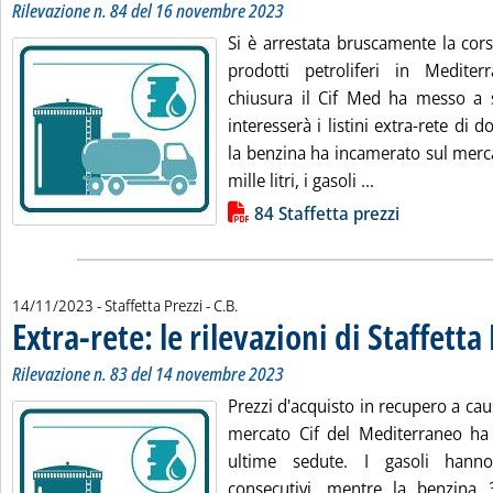
Rilevazione n. 84 del 16 novembre 2023
Si è arrestata bruscamente la cors
prodotti petroliferi in Mediterr
chiusura il Cif Med ha messo a 
interesserà i listini extra-rete di
la benzina ha incamerato sul merc
Leggi tutta la n
mille litri, i gasoli ...
Lista allegati PDF alla notizia
84 Staffetta prezzi
di:
14/11/2023
- Staffetta Prezzi -
C.B.
Extra-rete: le rilevazioni di Staffetta
Rilevazione n. 83 del 14 novembre 2023
Prezzi d'acquisto in recupero a cau
mercato Cif del Mediterraneo ha
ultime sedute. I gasoli hanno
consecutivi, mentre la benzina 