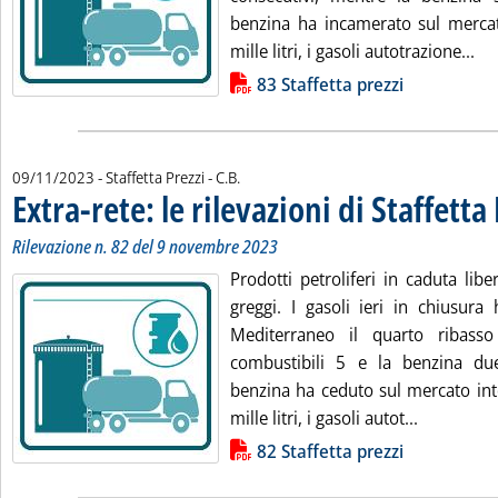
benzina ha incamerato sul merca
Leg
mille litri, i gasoli autotrazione...
Lista allegati PDF alla notizia
83 Staffetta prezzi
di:
09/11/2023
- Staffetta Prezzi -
C.B.
Extra-rete: le rilevazioni di Staffetta
Rilevazione n. 82 del 9 novembre 2023
Prodotti petroliferi in caduta libe
greggi. I gasoli ieri in chiusura
Mediterraneo il quarto ribasso 
combustibili 5 e la benzina du
benzina ha ceduto sul mercato int
Leggi tutta
mille litri, i gasoli autot...
Lista allegati PDF alla notizia
82 Staffetta prezzi