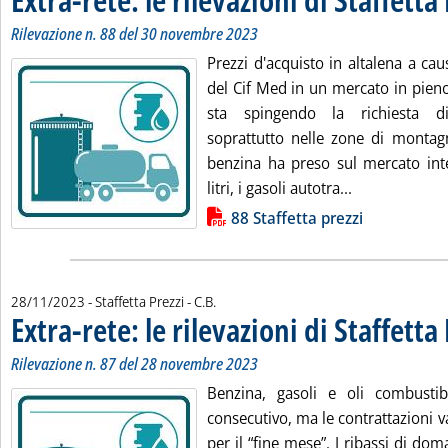
Rilevazione n. 88 del 30 novembre 2023
Prezzi d'acquisto in altalena a caus
del Cif Med in un mercato in pieno
sta spingendo la richiesta di
soprattutto nelle zone di montag
benzina ha preso sul mercato int
Leggi tutta la
litri, i gasoli autotra...
Lista allegati PDF alla notizia
88 Staffetta prezzi
di:
28/11/2023
- Staffetta Prezzi -
C.B.
Extra-rete: le rilevazioni di Staffetta
Rilevazione n. 87 del 28 novembre 2023
Benzina, gasoli e oli combustib
consecutivo, ma le contrattazioni 
per il “fine mese”. I ribassi di do