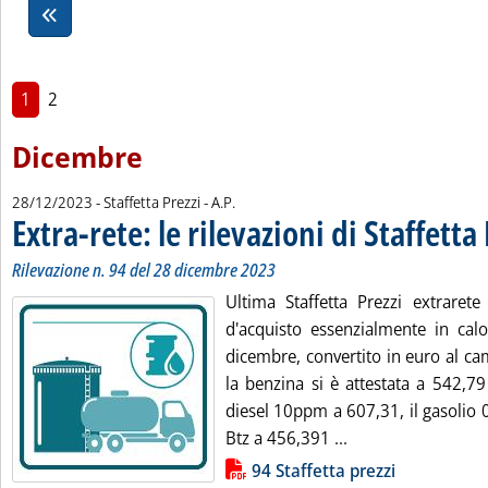
1
2
Dicembre
di:
28/12/2023
- Staffetta Prezzi -
A.P.
Extra-rete: le rilevazioni di Staffetta
Rilevazione n. 94 del 28 dicembre 2023
Ultima Staffetta Prezzi extrarete
d'acquisto essenzialmente in cal
dicembre, convertito in euro al ca
la benzina si è attestata a 542,79 e
diesel 10ppm a 607,31, il gasolio 
Leggi tutta la notiz
Btz a 456,391 ...
Lista allegati PDF alla notizia
94 Staffetta prezzi