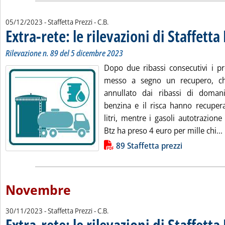
di:
05/12/2023
- Staffetta Prezzi -
C.B.
Extra-rete: le rilevazioni di Staffetta
Rilevazione n. 89 del 5 dicembre 2023
Dopo due ribassi consecutivi i pr
messo a segno un recupero, c
annullato dai ribassi di doman
benzina e il risca hanno recuper
litri, mentre i gasoli autotrazione
Btz ha preso 4 euro per mille chi...
Lista allegati PDF alla notizia
89 Staffetta prezzi
Novembre
di:
30/11/2023
- Staffetta Prezzi -
C.B.
Extra-rete: le rilevazioni di Staffetta