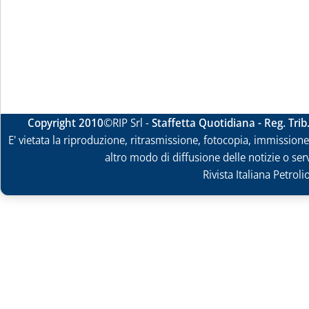
Copyright 2010
©RIP Srl -
Staffetta Quotidiana - Reg. Tri
E' vietata la riproduzione, ritrasmissione, fotocopia, immissione 
altro modo di diffusione delle notizie o ser
Rivista Italiana Petrol