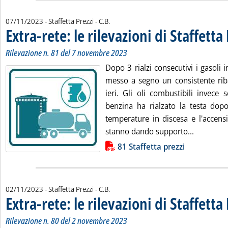
di:
07/11/2023
- Staffetta Prezzi -
C.B.
Extra-rete: le rilevazioni di Staffetta
Rilevazione n. 81 del 7 novembre 2023
Dopo 3 rialzi consecutivi i gasoli
messo a segno un consistente riba
ieri. Gli oli combustibili invece 
benzina ha rialzato la testa dop
temperature in discesa e l'accens
Leggi tutt
stanno dando supporto...
Lista allegati PDF alla notizia
81 Staffetta prezzi
di:
02/11/2023
- Staffetta Prezzi -
C.B.
Extra-rete: le rilevazioni di Staffetta
Rilevazione n. 80 del 2 novembre 2023