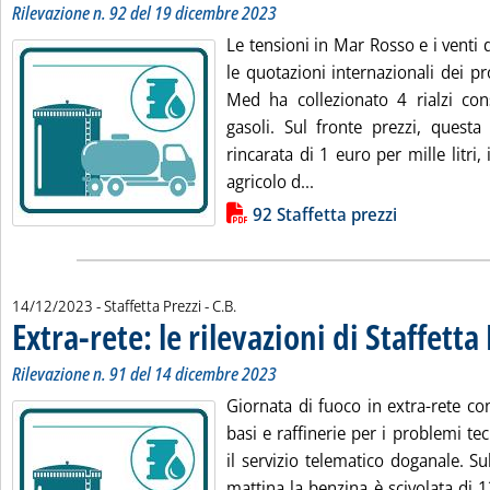
Rilevazione n. 92 del 19 dicembre 2023
Le tensioni in Mar Rosso e i venti
le quotazioni internazionali dei prod
Med ha collezionato 4 rialzi con
gasoli. Sul fronte prezzi, questa
rincarata di 1 euro per mille litri,
Leggi tutta la notizia: '
agricolo d...
Lista allegati PDF alla notizia
92 Staffetta prezzi
di:
14/12/2023
- Staffetta Prezzi -
C.B.
Extra-rete: le rilevazioni di Staffetta
Rilevazione n. 91 del 14 dicembre 2023
Giornata di fuoco in extra-rete co
basi e raffinerie per i problemi te
il servizio telematico doganale. Su
mattina la benzina è scivolata di 13