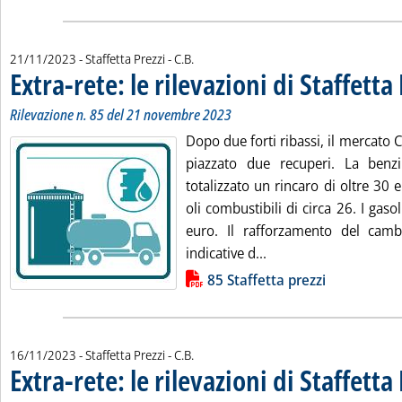
di:
21/11/2023
- Staffetta Prezzi -
C.B.
Extra-rete: le rilevazioni di Staffetta
Rilevazione n. 85 del 21 novembre 2023
Dopo due forti ribassi, il mercato 
piazzato due recuperi. La benzi
totalizzato un rincaro di oltre 30 eu
oli combustibili di circa 26. I gasol
euro. Il rafforzamento del camb
Leggi tutta la notizia:
indicative d...
Lista allegati PDF alla notizia
85 Staffetta prezzi
di:
16/11/2023
- Staffetta Prezzi -
C.B.
Extra-rete: le rilevazioni di Staffetta