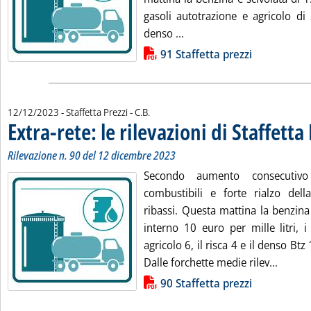
gasoli autotrazione e agricolo di 
Leggi tutta la notizia: 'Ext
denso ...
Lista allegati PDF alla notizia
91 Staffetta prezzi
di:
12/12/2023
- Staffetta Prezzi -
C.B.
Extra-rete: le rilevazioni di Staffetta
Rilevazione n. 90 del 12 dicembre 2023
Secondo aumento consecutiv
combustibili e forte rialzo del
ribassi. Questa mattina la benzin
interno 10 euro per mille litri, i
agricolo 6, il risca 4 e il denso Btz
Leggi t
Dalle forchette medie rilev...
Lista allegati PDF alla notizia
90 Staffetta prezzi