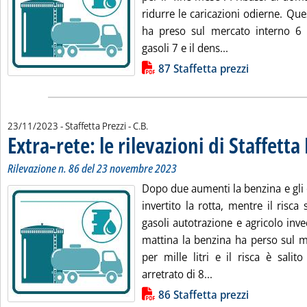
ridurre le caricazioni odierne. Qu
ha preso sul mercato interno 6 eu
Leggi tutta la no
gasoli 7 e il dens...
Lista allegati PDF alla notizia
87 Staffetta prezzi
di:
23/11/2023
- Staffetta Prezzi -
C.B.
Extra-rete: le rilevazioni di Staffetta
Rilevazione n. 86 del 23 novembre 2023
Dopo due aumenti la benzina e gli 
invertito la rotta, mentre il risca 
gasoli autotrazione e agricolo inv
mattina la benzina ha perso sul m
per mille litri e il risca è salit
Leggi tutta la notizi
arretrato di 8...
Lista allegati PDF alla notizia
86 Staffetta prezzi