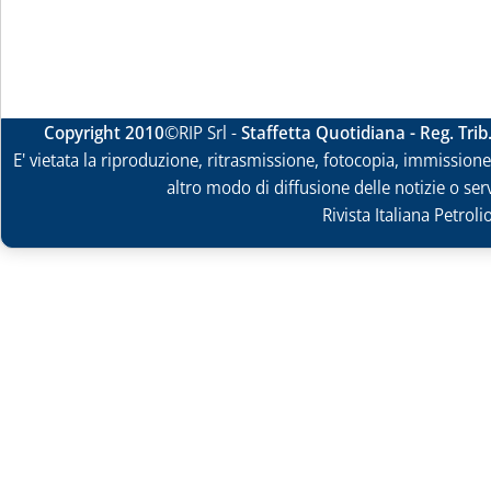
Copyright 2010
©RIP Srl -
Staffetta Quotidiana - Reg. Tri
E' vietata la riproduzione, ritrasmissione, fotocopia, immissione 
altro modo di diffusione delle notizie o ser
Rivista Italiana Petrol