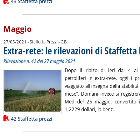
Lista allegati PDF alla notizia
43 Staffetta prezzi
Maggio
di:
27/05/2021
- Staffetta Prezzi -
C.B.
Extra-rete: le rilevazioni di Staffetta
Rilevazione n. 42 del 27 maggio 2021
Dopo il rialzo di ieri dai 4 ai
petroliferi in extra-rete, oggi i 
viaggiato all'insegna della stabilit
mese”. Domani invece si registrer
Med del 26 maggio, convertito 
Leggi tutta
1,2229 dollari, la benz...
Lista allegati PDF alla notizia
42 Staffetta prezzi