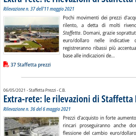
Rilevazione n. 37 dell'11 maggio 2021
Pochi movimenti dei prezzi d'acq
rilento, a detta di molti rivendi
Staffetta
. Domani, grazie soprattut
euro/dollaro nelle indicative
registreranno ribassi più accentua
Leggi tutta
base alle indicazioni de...
Lista allegati PDF alla notizia
37 Staffetta prezzi
di:
06/05/2021
- Staffetta Prezzi -
C.B.
Extra-rete: le rilevazioni di Staffetta
Rilevazione n. 36 del 6 maggio 2021
Prezzi d'acquisto in forte aument
rincari proseguiranno anche dom
flessione del cambio euro/dollaro 