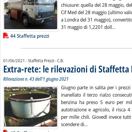
chiusure: quella del 28 maggio, del
Cif Med del 28 maggio (ultimo valid
a Londra del 31 maggio), convertit
Leggi tu
31 maggio di 1,2201 doll...
Lista allegati PDF alla notizia
44 Staffetta prezzi
di:
01/06/2021
- Staffetta Prezzi -
C.B.
Extra-rete: le rilevazioni di Staffetta
Rilevazione n. 43 dell'1 giugno 2021
Giugno parte in salita per i prezz
inanellato il terzo rialzo consecu
benzina ha preso 5 euro per mille
autotrazione e agricolo, il risca 
per mille chili. Giovedì invece tutt
Leggi tutta la notizia:
scendere di...