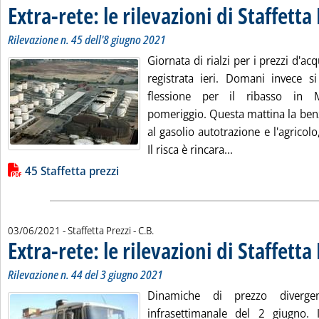
Extra-rete: le rilevazioni di Staffetta
Rilevazione n. 45 dell'8 giugno 2021
Giornata di rialzi per i prezzi d'acq
registrata ieri. Domani invece 
flessione per il ribasso in M
pomeriggio. Questa mattina la ben
al gasolio autotrazione e l'agricolo,
Leggi tutta la not
Il risca è rincara...
Lista allegati PDF alla notizia
45 Staffetta prezzi
di:
03/06/2021
- Staffetta Prezzi -
C.B.
Extra-rete: le rilevazioni di Staffetta
Rilevazione n. 44 del 3 giugno 2021
Dinamiche di prezzo divergen
infrasettimanale del 2 giugno. 