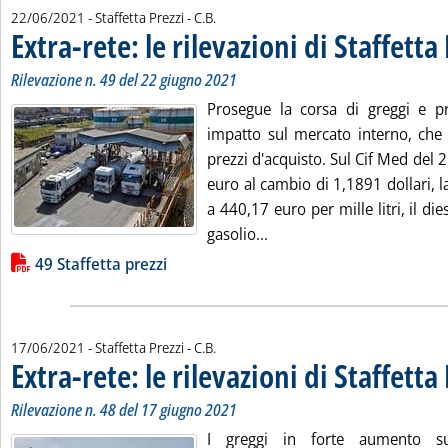
di:
22/06/2021
- Staffetta Prezzi -
C.B.
Extra-rete: le rilevazioni di Staffetta
Rilevazione n. 49 del 22 giugno 2021
Prosegue la corsa di greggi e pro
impatto sul mercato interno, che v
prezzi d'acquisto. Sul Cif Med del 2
euro al cambio di 1,1891 dollari, la
a 440,17 euro per mille litri, il di
Leggi tutta la notizia: 'Ext
gasolio...
Lista allegati PDF alla notizia
49 Staffetta prezzi
di:
17/06/2021
- Staffetta Prezzi -
C.B.
Extra-rete: le rilevazioni di Staffetta
Rilevazione n. 48 del 17 giugno 2021
I greggi in forte aumento sui 