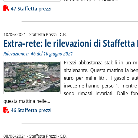
Lista allegati PDF alla notizia
47 Staffetta prezzi
di:
10/06/2021
- Staffetta Prezzi -
C.B.
Extra-rete: le rilevazioni di Staffetta
Rilevazione n. 46 del 10 giugno 2021
Prezzi abbastanza stabili in un 
altalenante. Questa mattina la be
euro per mille litri, il gasolio au
invece ne hanno perso 1, mentre i
sono rimasti invariati. Dalle for
Leggi tutta la notizia: 'Extra-rete: le rile
questa mattina nelle...
Lista allegati PDF alla notizia
46 Staffetta prezzi
di:
08/06/2021
- Staffetta Prezzi -
C.B.