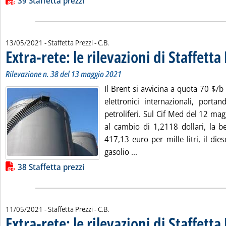
Lista allegati PDF alla notizia
39 Staffetta prezzi
di:
13/05/2021
- Staffetta Prezzi -
C.B.
Extra-rete: le rilevazioni di Staffetta
Rilevazione n. 38 del 13 maggio 2021
Il Brent si avvicina a quota 70 $/b 
elettronici internazionali, portan
petroliferi. Sul Cif Med del 12 mag
al cambio di 1,2118 dollari, la be
417,13 euro per mille litri, il di
Leggi tutta la notizia: 'Ex
gasolio ...
Lista allegati PDF alla notizia
38 Staffetta prezzi
di:
11/05/2021
- Staffetta Prezzi -
C.B.
Extra-rete: le rilevazioni di Staffetta