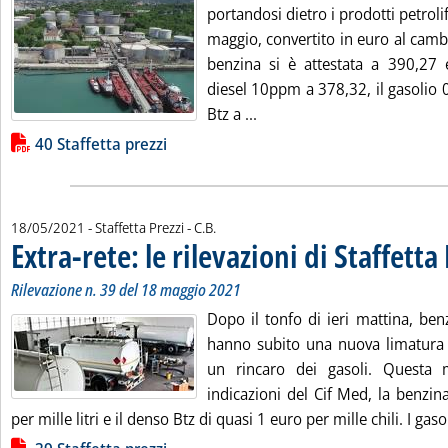
portandosi dietro i prodotti petroli
maggio, convertito in euro al cambi
benzina si è attestata a 390,27 eu
diesel 10ppm a 378,32, il gasolio 
Leggi tutta la notizia: 'Extr
Btz a ...
Lista allegati PDF alla notizia
40 Staffetta prezzi
di:
18/05/2021
- Staffetta Prezzi -
C.B.
Extra-rete: le rilevazioni di Staffetta
Rilevazione n. 39 del 18 maggio 2021
Dopo il tonfo di ieri mattina, ben
hanno subito una nuova limatura d
un rincaro dei gasoli. Questa m
indicazioni del Cif Med, la benzin
per mille litri e il denso Btz di quasi 1 euro per mille chili. I gasol