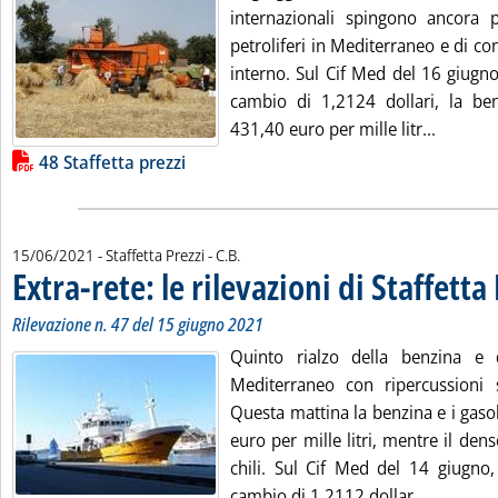
internazionali spingono ancora p
petroliferi in Mediterraneo e di c
interno. Sul Cif Med del 16 giugno
cambio di 1,2124 dollari, la ben
Leggi tu
431,40 euro per mille litr...
Lista allegati PDF alla notizia
48 Staffetta prezzi
di:
15/06/2021
- Staffetta Prezzi -
C.B.
Extra-rete: le rilevazioni di Staffetta
Rilevazione n. 47 del 15 giugno 2021
Quinto rialzo della benzina e 
Mediterraneo con ripercussioni s
Questa mattina la benzina e i gaso
euro per mille litri, mentre il den
chili. Sul Cif Med del 14 giugno,
Leggi tutt
cambio di 1,2112 dollar...