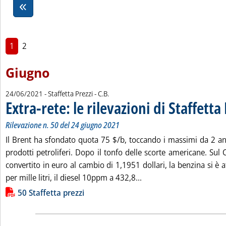
1
2
Giugno
di:
24/06/2021
- Staffetta Prezzi -
C.B.
Extra-rete: le rilevazioni di Staffetta
Rilevazione n. 50 del 24 giugno 2021
Il Brent ha sfondato quota 75 $/b, toccando i massimi da 2 ann
prodotti petroliferi. Dopo il tonfo delle scorte americane. Sul
convertito in euro al cambio di 1,1951 dollari, la benzina si è 
Leggi tutta la notizia: 'E
per mille litri, il diesel 10ppm a 432,8...
Lista allegati PDF alla notizia
50 Staffetta prezzi