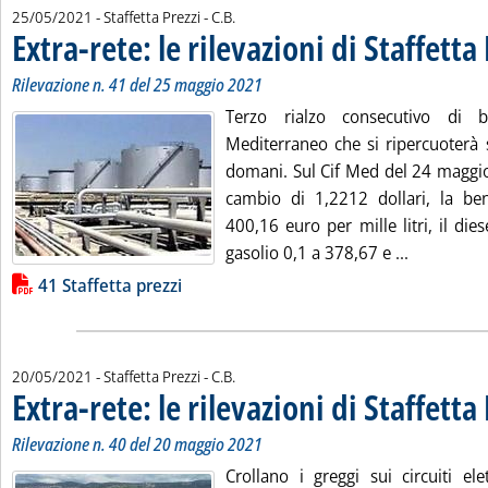
di:
25/05/2021
- Staffetta Prezzi -
C.B.
Extra-rete: le rilevazioni di Staffetta
Rilevazione n. 41 del 25 maggio 2021
Terzo rialzo consecutivo di 
Mediterraneo che si ripercuoterà su
domani. Sul Cif Med del 24 maggio,
cambio di 1,2212 dollari, la ben
400,16 euro per mille litri, il di
Leggi tutta
gasolio 0,1 a 378,67 e ...
Lista allegati PDF alla notizia
41 Staffetta prezzi
di:
20/05/2021
- Staffetta Prezzi -
C.B.
Extra-rete: le rilevazioni di Staffetta
Rilevazione n. 40 del 20 maggio 2021
Crollano i greggi sui circuiti elet