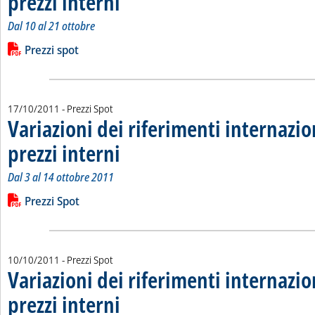
prezzi interni
Dal 10 al 21 ottobre
Leggi tutta la notizia: 'Variazioni dei riferimenti internazional
Lista allegati PDF alla notizia
Prezzi spot
17/10/2011
- Prezzi Spot
Variazioni dei riferimenti internazio
prezzi interni
. Sottotitolo: Dal 3 al 14 ottobre 2011
. Pubblicata lunedì 17 ottobre 2011 alle 15.15.
Dal 3 al 14 ottobre 2011
Leggi tutta la notizia: 'Variazioni dei riferimenti internazional
Lista allegati PDF alla notizia
Prezzi Spot
10/10/2011
- Prezzi Spot
Variazioni dei riferimenti internazio
prezzi interni
. Sottotitolo: Dal 26 settembre al 7 ottobre 2011
. Pubblicata lunedì 10 ottobre 2011 alle 14.46.