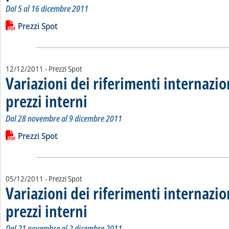
Dal 5 al 16 dicembre 2011
Leggi tutta la notizia: 'Variazioni dei riferimenti internazional
Lista allegati PDF alla notizia
Prezzi Spot
12/12/2011
- Prezzi Spot
Variazioni dei riferimenti internazio
prezzi interni
. Sottotitolo: Dal 28 novembre al 9 dicembre 2011
. Pubblicata lunedì 12 dicembre 2011 alle 15.30.
Dal 28 novembre al 9 dicembre 2011
Leggi tutta la notizia: 'Variazioni dei riferimenti internazional
Lista allegati PDF alla notizia
Prezzi Spot
05/12/2011
- Prezzi Spot
Variazioni dei riferimenti internazio
prezzi interni
. Sottotitolo: Dal 21 novembre al 2 dicembre 2011
. Pubblicata lunedì 05 dicembre 2011 alle 15.24.
Dal 21 novembre al 2 dicembre 2011