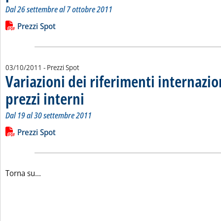
Dal 26 settembre al 7 ottobre 2011
Leggi tutta la notizia: 'Variazioni dei riferimenti internazional
Lista allegati PDF alla notizia
Prezzi Spot
03/10/2011
- Prezzi Spot
Variazioni dei riferimenti internazio
prezzi interni
. Sottotitolo: Dal 19 al 30 settembre 2011
. Pubblicata lunedì 03 ottobre 2011 alle 15.30.
Dal 19 al 30 settembre 2011
Leggi tutta la notizia: 'Variazioni dei riferimenti internazionali
Lista allegati PDF alla notizia
Prezzi Spot
Torna su...