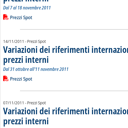
Dal 7 al 18 novembre 2011
Leggi tutta la notizia: 'Variazioni dei riferimenti internazional
Lista allegati PDF alla notizia
Prezzi Spot
14/11/2011
- Prezzi Spot
Variazioni dei riferimenti internazio
prezzi interni
. Sottotitolo: Dal 31 ottobre all'11 novembre 2011
. Pubblicata lunedì 14 novembre 2011 alle 15.8.
Dal 31 ottobre all'11 novembre 2011
Leggi tutta la notizia: 'Variazioni dei riferimenti internazional
Lista allegati PDF alla notizia
Prezzi Spot
07/11/2011
- Prezzi Spot
Variazioni dei riferimenti internazio
prezzi interni
. Sottotitolo: Dal 24 ottobre al 4 novembre 2011
. Pubblicata lunedì 07 novembre 2011 alle 10.9.