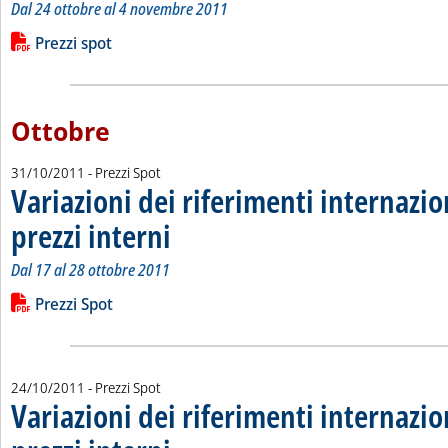
Dal 24 ottobre al 4 novembre 2011
Leggi tutta la notizia: 'Variazioni dei riferimenti internazional
Lista allegati PDF alla notizia
Prezzi spot
Ottobre
31/10/2011
- Prezzi Spot
Variazioni dei riferimenti internazio
prezzi interni
. Sottotitolo: Dal 17 al 28 ottobre 2011
. Pubblicata lunedì 31 ottobre 2011 alle 15.10.
Dal 17 al 28 ottobre 2011
Leggi tutta la notizia: 'Variazioni dei riferimenti internazionali
Lista allegati PDF alla notizia
Prezzi Spot
24/10/2011
- Prezzi Spot
Variazioni dei riferimenti internazio
. Sottotitolo: Dal 10 al 21 ottobre
. Pubblicata lunedì 24 ottobre 2011 alle 10.30.