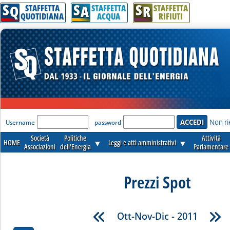
S
S
S
Q
A
R
STAFFETTA
STAFFETTA
STAFFETTA
QUOTIDIANA
ACQUA
RIFIUTI
'Modulo Login per accedere'
Non ri
Username
password
Società
Politiche
Attività
HOME
▼
Leggi e atti amministrativi
▼
Associazioni
dell'Energia
Parlamentare
Prezzi Spot
Ott-Nov-Dic - 2011