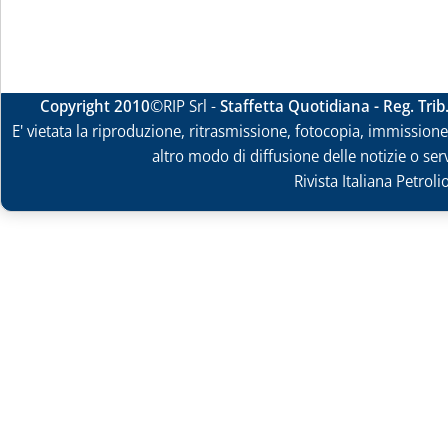
Copyright 2010
©RIP Srl -
Staffetta Quotidiana - Reg. Tri
E' vietata la riproduzione, ritrasmissione, fotocopia, immissione 
altro modo di diffusione delle notizie o ser
Rivista Italiana Petrol