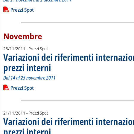
Leggi tutta la notizia: 'Variazioni dei riferimenti internazional
Lista allegati PDF alla notizia
Prezzi Spot
Novembre
28/11/2011
- Prezzi Spot
Variazioni dei riferimenti internazio
prezzi interni
. Sottotitolo: Dal 14 al 25 novembre 2011
. Pubblicata lunedì 28 novembre 2011 alle 10.5.
Dal 14 al 25 novembre 2011
Leggi tutta la notizia: 'Variazioni dei riferimenti internazionali
Lista allegati PDF alla notizia
Prezzi Spot
21/11/2011
- Prezzi Spot
Variazioni dei riferimenti internazio
prezzi interni
. Sottotitolo: Dal 7 al 18 novembre 2011
. Pubblicata lunedì 21 novembre 2011 alle 15.30.