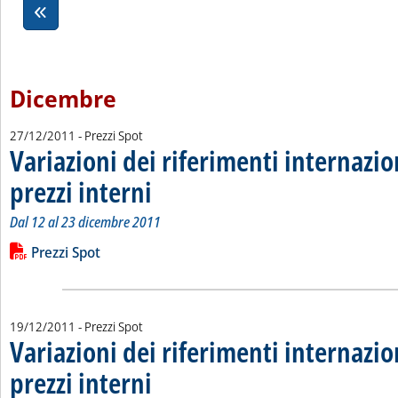
Dicembre
27/12/2011
- Prezzi Spot
Variazioni dei riferimenti internazio
prezzi interni
. Sottotitolo: Dal 12 al 23 dicembre 2011
. Pubblicata martedì 27 dicembre 2011 alle 15.35.
Dal 12 al 23 dicembre 2011
Leggi tutta la notizia: 'Variazioni dei riferimenti internazionali
Lista allegati PDF alla notizia
Prezzi Spot
19/12/2011
- Prezzi Spot
Variazioni dei riferimenti internazio
prezzi interni
. Sottotitolo: Dal 5 al 16 dicembre 2011
. Pubblicata lunedì 19 dicembre 2011 alle 15.9.