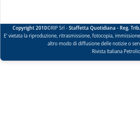
Copyright 2010
©RIP Srl -
Staffetta Quotidiana - Reg. Tri
E' vietata la riproduzione, ritrasmissione, fotocopia, immissione 
altro modo di diffusione delle notizie o ser
Rivista Italiana Petrol