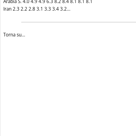
Arabia S. 4.0 4.9 4.9 6.3 8.2 8.4 8.1 8.1 8.1
Leggi tutta la notizia: 'PR
Iran 2.3 2.2 2.8 3.1 3.3 3.4 3.2...
Torna su...