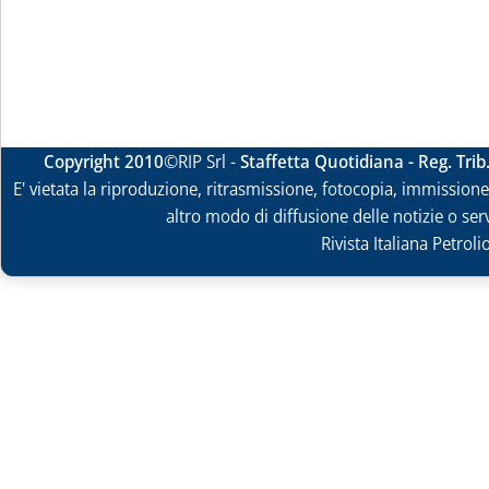
Copyright 2010
©RIP Srl -
Staffetta Quotidiana - Reg. Tri
E' vietata la riproduzione, ritrasmissione, fotocopia, immissione 
altro modo di diffusione delle notizie o ser
Rivista Italiana Petrol