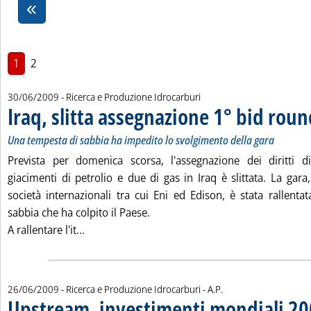
1
2
30/06/2009
- Ricerca e Produzione Idrocarburi
Iraq, slitta assegnazione 1° bid rou
Una tempesta di sabbia ha impedito lo svolgimento della gara
Prevista per domenica scorsa, l'assegnazione dei diritti d
giacimenti di petrolio e due di gas in Iraq è slittata. La gar
società internazionali tra cui Eni ed Edison, è stata rallent
sabbia che ha colpito il Paese.
Leggi tutta la notizia: 'Iraq, slitta assegnazio
A rallentare l'it...
di:
26/06/2009
- Ricerca e Produzione Idrocarburi -
A.P.
Upstream, investimenti mondiali 200