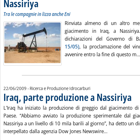
Nassiriya
. Sottotitolo: Tra le compagnie in lizza anche Eni
. Pubblicata martedì 23 giugno 2009 alle 13.20.
Tra le compagnie in lizza anche Eni
Rinviata almeno di un altro mes
giacimento in Iraq, a Nassiriya
dichiarazioni del Governo di
15/05)
, la proclamazione del vin
avvenire entro la fine di questo m..
22/06/2009
- Ricerca e Produzione Idrocarburi
Iraq, parte produzione a Nassiriya
. Pub
L'Iraq ha iniziato la produzione di greggio dal giacimento di
Paese. “Abbiamo avviato la produzione sperimentale dal gia
Nassiriya a un livello di 10 mila barili al giorno”, ha detto un d
Leggi tutta la 
interpellato dalla agenzia Dow Jones Newswire...