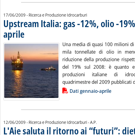
17/06/2009
- Ricerca e Produzione Idrocarburi
Upstream Italia: gas -12%, olio -19%
aprile
. Pubblicata mercoledì 17 giugno 2009 alle 12.55.
Una media di quasi 100 milioni di 
mila tonnellate di olio in me
riduzione della produzione rispet
del 19% sul 2008: è quanto em
produzioni italiane di idr
quadrimestre del 2009 pubblicati da
Lista allegati PDF alla notizia
Dati gennaio-aprile
di:
12/06/2009
- Ricerca e Produzione Idrocarburi -
A.P.
L'Aie saluta il ritorno ai “futuri”: diet