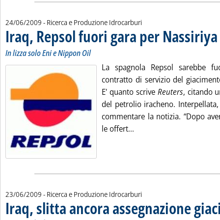
24/06/2009
- Ricerca e Produzione Idrocarburi
Iraq, Repsol fuori gara per Nassiriya
.
.
In lizza solo Eni e Nippon Oil
La spagnola Repsol sarebbe fuo
contratto di servizio del giacimento
E' quanto scrive
Reuters
, citando 
del petrolio iracheno. Interpellat
commentare la notizia. “Dopo aver 
Leggi tutta la notizia: 'I
le offert...
23/06/2009
- Ricerca e Produzione Idrocarburi
Iraq, slitta ancora assegnazione gia