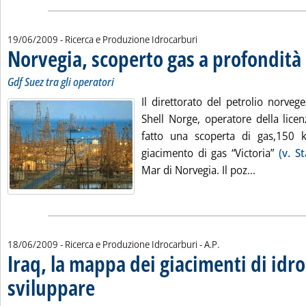
19/06/2009
- Ricerca e Produzione Idrocarburi
Norvegia, scoperto gas a profondità
Gdf Suez tra gli operatori
Il direttorato del petrolio norve
Shell Norge, operatore della lice
fatto una scoperta di gas,150
giacimento di gas “Victoria”
(v. S
Leggi tutt
Mar di Norvegia. Il poz...
di:
18/06/2009
- Ricerca e Produzione Idrocarburi -
A.P.
Iraq, la mappa dei giacimenti di idr
sviluppare
. Sottotitolo: Da uno studio di Bank of America – Merrill Lynch
. Pubblicata giovedì 18 giugno 2009 alle 15.33.