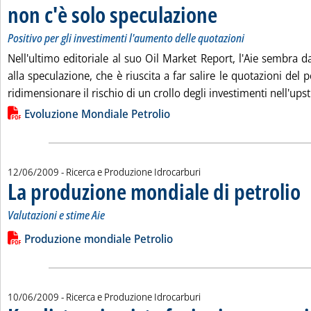
non c'è solo speculazione
. Sottotitolo: Positivo per gl
. Pubblicata venerdì 12 giug
Positivo per gli investimenti l'aumento delle quotazioni
Nell'ultimo editoriale al suo Oil Market Report, l'Aie sembra 
alla speculazione, che è riuscita a far salire le quotazioni del pet
ridimensionare il rischio di un crollo degli investimenti nell'ups
Lista allegati PDF alla notizia
Evoluzione Mondiale Petrolio
12/06/2009
- Ricerca e Produzione Idrocarburi
La produzione mondiale di petrolio
. S
. P
Valutazioni e stime Aie
Leggi tutta la notizia: 'La produzione mondiale di petrolio'
Lista allegati PDF alla notizia
Produzione mondiale Petrolio
10/06/2009
- Ricerca e Produzione Idrocarburi