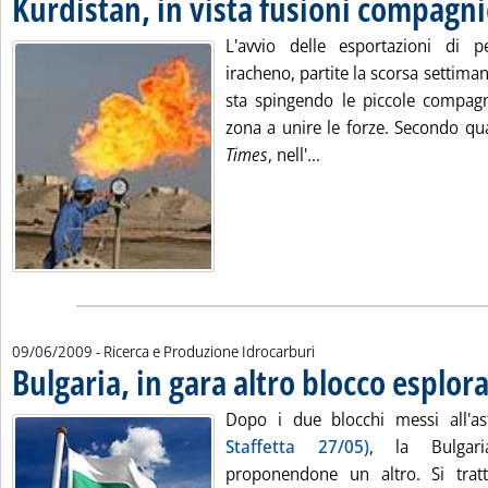
Kurdistan, in vista fusioni compagni
L'avvio delle esportazioni di p
iracheno, partite la scorsa settima
sta spingendo le piccole compag
zona a unire le forze. Secondo qua
Leggi tutta la notizia
Times
, nell'...
09/06/2009
- Ricerca e Produzione Idrocarburi
Bulgaria, in gara altro blocco esplor
. Pubblicata martedì 09 giugno 2009 alle 10.23.
Dopo i due blocchi messi all'a
Staffetta 27/05)
, la Bulgaria
proponendone un altro. Si trat