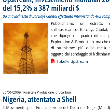
del 15,2% a 387 miliardi $
. Sottotitolo: Da una inch
. Pubblicata venerdì 26 gi
Da una inchiesta di Barclays Capital effettuata intervistando 402 com
Pubblichiamo un estratto de
sull'upstream di Barclays Capital,
che dipinge un quadro difficile p
Exploration & Production, ma che 
di ottimismo: più della metà 
oggetto del sondaggio si è dichiarat
Lista allegati PDF alla notizia
Tabelle Upstream
26/06/2009
- Ricerca e Produzione Idrocarburi
Nigeria, attentato a Shell
. Pubblicata venerdì 26 giugn
Il Movimento per l'Emancipazione del Delta del Niger (Mend)