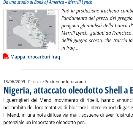
Da uno studio di Bank of America – Merrill Lynch
Può la produzione irachena cambi
l'andamento dei prezzi del greggio
pongono gli analisti della banca d
Merrill Lynch, guidati da Francisco
dell'8 giugno scorso, che traccia 
Leggi tutta la notizia: 'I
in Iraq.
...
Lista allegati PDF alla notizia
Mappa Idrocarburi Iraq
18/06/2009
- Ricerca e Produzione Idrocarburi
Nigeria, attaccato oleodotto Shell a 
I guerriglieri del Mend, movimento di ribelli, hanno annunc
nell'ambito del loro tentativo di bloccare l'intero export di gas e
Il Mend, in una nota diffusa via mail, sostiene di aver “distrutt
Leggi tutta la notizia
potenziale un importante oleodotto per...