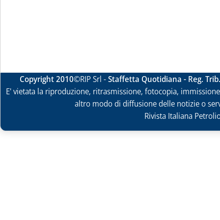
Copyright 2010
©RIP Srl -
Staffetta Quotidiana - Reg. Tri
E' vietata la riproduzione, ritrasmissione, fotocopia, immissione 
altro modo di diffusione delle notizie o ser
Rivista Italiana Petrol