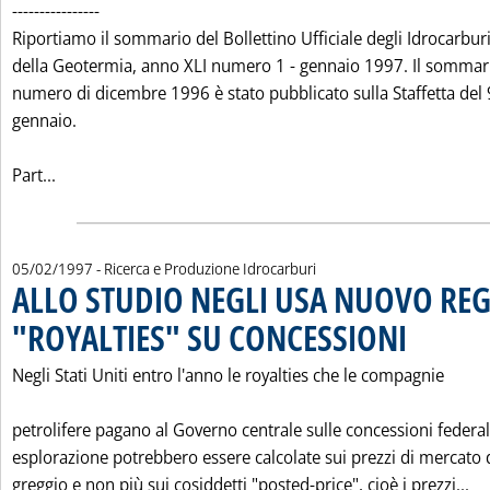
----------------
Riportiamo il sommario del Bollettino Ufficiale degli Idrocarburi
della Geotermia, anno XLI numero 1 - gennaio 1997. Il sommar
numero di dicembre 1996 è stato pubblicato sulla Staffetta del 
gennaio.
Leggi tutta la notizia: 'BOLLETTINO UFFICIALE DEGL
Part...
05/02/1997
- Ricerca e Produzione Idrocarburi
ALLO STUDIO NEGLI USA NUOVO REG
"ROYALTIES" SU CONCESSIONI
. Pubblicata mer
Negli Stati Uniti entro l'anno le royalties che le compagnie
petrolifere pagano al Governo centrale sulle concessioni federal
esplorazione potrebbero essere calcolate sui prezzi di mercato 
Le
greggio e non più sui cosiddetti "posted-price", cioè i prezzi...