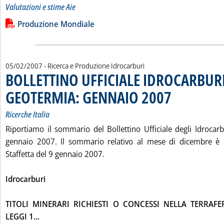
Valutazioni e stime Aie
Leggi tutta la notizia: 'LA PRODUZIONE MONDIALE DI PETRO
Lista allegati PDF alla notizia
Produzione Mondiale
05/02/2007
- Ricerca e Produzione Idrocarburi
BOLLETTINO UFFICIALE IDROCARBURI
GEOTERMIA: GENNAIO 2007
. Sottotitolo: Ricerche 
. Pubblicata lunedì 05
Ricerche Italia
Riportiamo il sommario del Bollettino Ufficiale degli Idrocarb
gennaio 2007. Il sommario relativo al mese di dicembre è s
Staffetta del 9 gennaio 2007.
Idrocarburi
TITOLI MINERARI RICHIESTI O CONCESSI NELLA TERRAFE
Leggi tutta la notizia: 'BOLLETTINO UFFICIALE I
LEGGI 1...