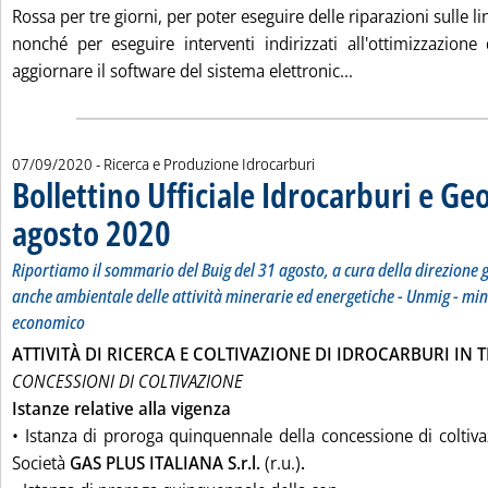
Rossa per tre giorni, per poter eseguire delle riparazioni sulle 
nonché per eseguire interventi indirizzati all'ottimizzazione 
Leggi tutta la no
aggiornare il software del sistema elettronic...
07/09/2020
- Ricerca e Produzione Idrocarburi
Bollettino Ufficiale Idrocarburi e Ge
agosto 2020
. Sottotitolo: Riportiamo il sommario del Buig del 31 agosto,
. Pubblicata lunedì 07 settembre 2020 alle 12.28.
Riportiamo il sommario del Buig del 31 agosto, a cura della direzione g
anche ambientale delle attività minerarie ed energetiche - Unmig - min
economico
ATTIVITÀ DI RICERCA E COLTIVAZIONE DI IDROCARBURI IN 
CONCESSIONI DI COLTIVAZIONE
Istanze relative alla vigenza
• Istanza di proroga quinquennale della concessione di coltiv
Società
GAS PLUS ITALIANA S.r.l.
(r.u.)
.