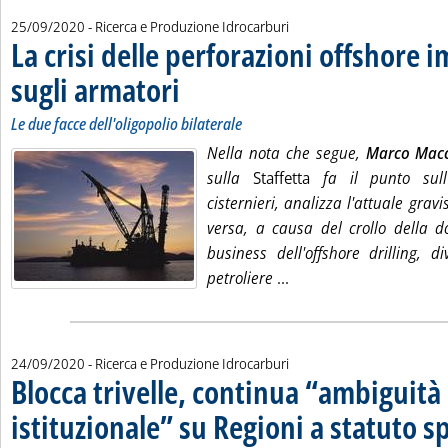
25/09/2020
- Ricerca e Produzione Idrocarburi
La crisi delle perforazioni offshore 
sugli armatori
. Sottotitolo: Le due facce dell'oligopolio bilaterale
. Pubblicata venerdì 25 settembre 2020 alle 10.19.
Le due facce dell'oligopolio bilaterale
Nella nota che segue,
Marco Macc
sulla
Staffetta
fa il punto sull
cisternieri, analizza l'attuale grav
versa, a causa del crollo della d
business dell'offshore drilling, d
Leggi tutta la notizia:
petroliere
...
24/09/2020
- Ricerca e Produzione Idrocarburi
Blocca trivelle, continua “ambiguità
istituzionale” su Regioni a statuto s