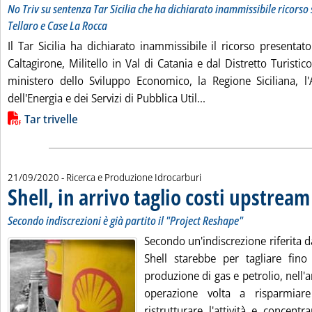
No Triv su sentenza Tar Sicilia che ha dichiarato inammissibile ricorso
Tellaro e Case La Rocca
Il Tar Sicilia ha dichiarato inammissibile il ricorso presenta
Caltagirone, Militello in Val di Catania e dal Distretto Turistic
ministero dello Sviluppo Economico, la Regione Siciliana, l
Leggi tutta la notizia
dell'Energia e dei Servizi di Pubblica Util...
Lista allegati PDF alla notizia
Tar trivelle
21/09/2020
- Ricerca e Produzione Idrocarburi
Shell, in arrivo taglio costi upstream
Secondo indiscrezioni è già partito il "Project Reshape"
Secondo un'indiscrezione riferita 
Shell starebbe per tagliare fin
produzione di gas e petrolio, nell'
operazione volta a risparmiar
ristrutturare l'attività e concent