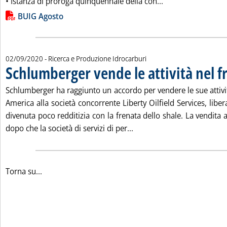
Leggi tutta la not
• Istanza di proroga quinquennale della con...
Lista allegati PDF alla notizia
BUIG Agosto
02/09/2020
- Ricerca e Produzione Idrocarburi
Schlumberger vende le attività nel f
Schlumberger ha raggiunto un accordo per vendere le sue attivi
America alla società concorrente Liberty Oilfield Services, liber
divenuta poco redditizia con la frenata dello shale. La vendita 
Leggi tutta la notizia: 'S
dopo che la società di servizi di per...
Torna su...