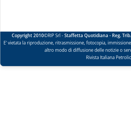
Copyright 2010
©RIP Srl -
Staffetta Quotidiana - Reg. Tri
E' vietata la riproduzione, ritrasmissione, fotocopia, immissione 
altro modo di diffusione delle notizie o ser
Rivista Italiana Petrol