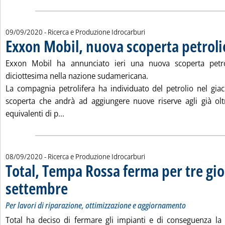
09/09/2020
- Ricerca e Produzione Idrocarburi
Exxon Mobil, nuova scoperta petrol
Exxon Mobil ha annunciato ieri una nuova scoperta petro
diciottesima nella nazione sudamericana.
La compagnia petrolifera ha individuato del petrolio nel gia
scoperta che andrà ad aggiungere nuove riserve agli già oltr
Leggi tutta la notizia: 'Exxon Mobil, nuova s
equivalenti di p...
08/09/2020
- Ricerca e Produzione Idrocarburi
Total, Tempa Rossa ferma per tre gio
settembre
. Sottotitolo: Per lavori di riparazione, ottimizzazione e aggiornam
. Pubblicata martedì 08 settembre 2020 alle 14.21.
Per lavori di riparazione, ottimizzazione e aggiornamento
Total ha deciso di fermare gli impianti e di conseguenza l