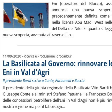
Eni (operatore del Blocco), as
annuncia una nuova scopert
precedentemente definita come 
nella licenza Abu Madi West nell
del Delta del Nilo. E' quanto si leg
Leggi tutta la notizia
nuova scoperta, avvenuta attraverso il p...
11/09/2020
- Ricerca e Produzione Idrocarburi
La Basilicata al Governo: rinnovare l
Eni in Val d'Agri
. Sottotitolo: Il presidente Bardi scrive a Conte, Patu
. Pubblicata venerdì 11 settembre 2020 alle 15.26.
Il presidente Bardi scrive a Conte, Patuanelli e Boccia
Il presidente della giunta regionale della Basilicata Vito Bardi 
Giuseppe Conte e ai ministri Stefano Patuanelli e Francesco Bo
delle concessioni petrolifere dell'Eni in Val d'Agri non è più ri
Leggi tutta la notizia: 'La
nostra regione ma per il fabbisogn...