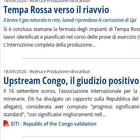
18/09/2020
- Ricerca e Produzione Idrocarburi
Tempa Rossa verso il riavvio
. Sottotitolo: A breve
. Pubblicata venerdì
A breve il gas naturale in rete, lunedì riprendono le caricazioni di Gpl
Si è conclusa stamane la fermata degli impianti di Tempa Ross
lavori identificati e pianificati nel corso delle prove di esercizio
(
Leggi tutta la notizi
L'interruzione completa della produzione...
18/09/2020
- Ricerca e Produzione Idrocarburi
Upstream Congo, il giudizio positivo 
Il 16 settembre scorso, l'associazione internazionale per la 
minerarie, Eiti ha divulgato un rapporto sulla Repubblica del
allegato), considerata aver compiuto "progressi significativi
Leggi tutta la n
standard", "con significativi miglioramenti nell...
Lista allegati PDF alla notizia
EITI - Republic of the Congo validation