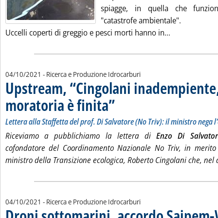
spiagge, in quella che funzio
"catastrofe ambientale".
Leggi tutta la
Uccelli coperti di greggio e pesci morti hanno in...
04/10/2021
- Ricerca e Produzione Idrocarburi
Upstream, “Cingolani inadempiente,
moratoria è finita”
. Sottotitolo: Lettera alla Staffetta del prof. 
. Pubblicata lunedì 04 ottobre 2021 alle 11.4
Lettera alla Staffetta del prof. Di Salvatore (No Triv): il ministro nega 
Riceviamo a pubblichiamo la lettera di
Enzo Di Salvator
cofondatore del Coordinamento Nazionale No Triv, in merito 
ministro della Transizione ecologica, Roberto Cingolani che, nel 
04/10/2021
- Ricerca e Produzione Idrocarburi
Droni sottomarini, accordo Saipem