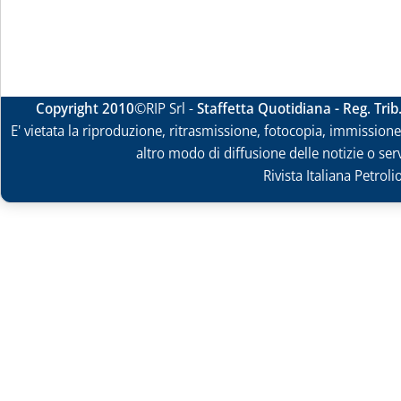
Copyright 2010
©RIP Srl -
Staffetta Quotidiana - Reg. Tri
E' vietata la riproduzione, ritrasmissione, fotocopia, immissione 
altro modo di diffusione delle notizie o ser
Rivista Italiana Petrol