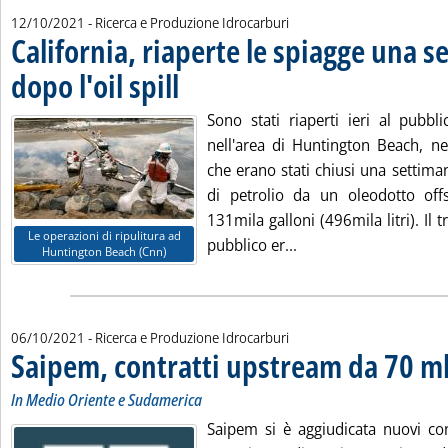
12/10/2021
- Ricerca e Produzione Idrocarburi
California, riaperte le spiagge una 
dopo l'oil spill
. Pubblicata martedì 12 ottobre 2021 alle 14.34.
Sono stati riaperti ieri al pubbli
nell'area di Huntington Beach, nel
che erano stati chiusi una settiman
di petrolio da un oleodotto off
131mila galloni (496mila litri). Il t
Le operazioni di ripulitura ad
Leggi tutta la notizia
pubblico er...
Huntington Beach (Cnn)
06/10/2021
- Ricerca e Produzione Idrocarburi
Saipem, contratti upstream da 70 m
In Medio Oriente e Sudamerica
Saipem si è aggiudicata nuovi con