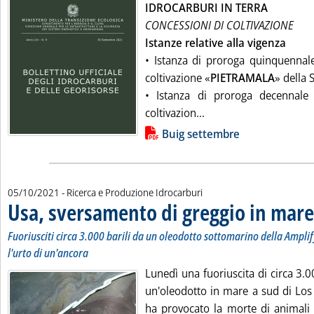
IDROCARBURI IN TERRA
CONCESSIONI DI COLTIVAZIONE
Istanze relative alla vigenza
• Istanza di proroga quinquennale
coltivazione «
PIETRAMALA
» della 
• Istanza di proroga decennale 
Leggi tutta la notizia
coltivazion...
Lista allegati PDF alla notizia
Buig settembre
05/10/2021
- Ricerca e Produzione Idrocarburi
Usa, sversamento di greggio in mare 
Fuoriusciti circa 3.000 barili da un oleodotto sottomarino della Amplif
l'urto di un'ancora
Lunedì una fuoriuscita di circa 3.00
un'oleodotto in mare a sud di Los 
ha provocato la morte di animali s