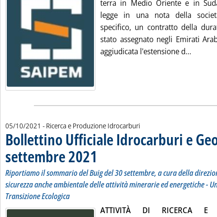
terra in Medio Oriente e in Sud
legge in una nota della società
specifico, un contratto della dur
stato assegnato negli Emirati Arab
Leggi t
aggiudicata l'estensione d...
05/10/2021
- Ricerca e Produzione Idrocarburi
Bollettino Ufficiale Idrocarburi e Ge
settembre 2021
. Sottotitolo: Riportiamo il sommario del Buig del 3
. Pubblicata martedì 05 ottobre 2021 alle 10.11.
Riportiamo il sommario del Buig del 30 settembre, a cura della direzio
sicurezza anche ambientale delle attività minerarie ed energetiche - U
Transizione Ecologica
ATTIVITÀ DI RICERCA E 