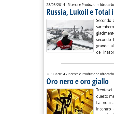
28/03/2014
- Ricerca e Produzione Idrocarb
Russia, Lukoil e Total 
Secondo q
sarebbero
giaciment
secondo l
grande al
dell'inaspr
26/03/2014
- Ricerca e Produzione Idrocarb
Oro nero e oro giallo
. Pu
Trentasei
questo mes
La notizi
incontro