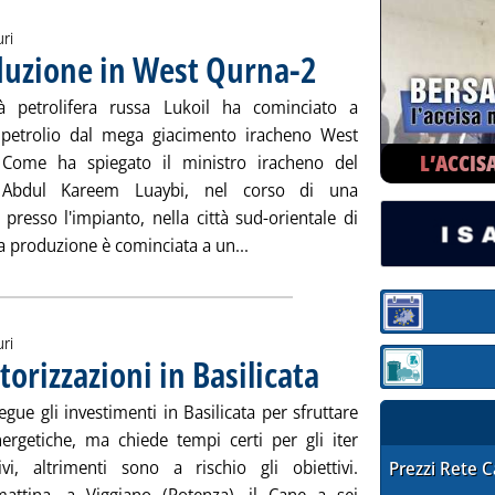
uri
oduzione in West Qurna-2
. Pubblicata lunedì 31 marzo 2014
à petrolifera russa Lukoil ha cominciato a
petrolio dal mega giacimento iracheno West
L’ACCIS
 Come ha spiegato il ministro iracheno del
, Abdul Kareem Luaybi, nel corso di una
presso l'impianto, nella città sud-orientale di
Leggi tutta la notizia: 'Iraq, L
a produzione è cominciata a un...
Sezione:
uri
torizzazioni in Basilicata
. Pubblicata lunedì 31 marzo 2014
Sezione: quotaz
egue gli investimenti in Basilicata per sfruttare
nergetiche, ma chiede tempi certi per gli iter
tivi, altrimenti sono a rischio gli obiettivi.
STAFFETTA PRE
Prezzi Rete 