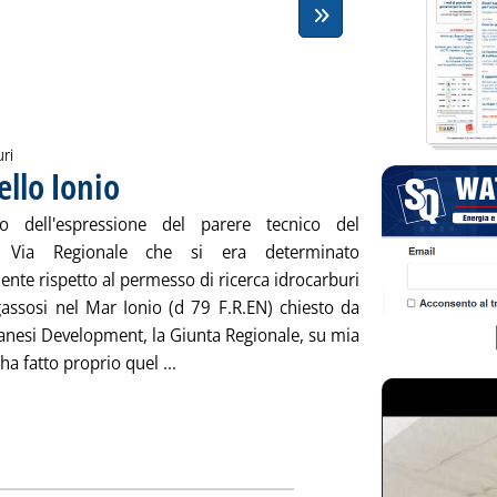
uri
llo Ionio
. Pubblicata lunedì 31 marzo 2014 alle 14.37.
to dell'espressione del parere tecnico del
o Via Regionale che si era determinato
nte rispetto al permesso di ricerca idrocarburi
 gassosi nel Mar Ionio (d 79 F.R.EN) chiesto da
anesi Development, la Giunta Regionale, su mia
Leggi tutta la notizia: 'Puglia, no upstre
ha fatto proprio quel ...