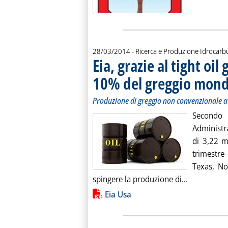
28/03/2014
- Ricerca e Produzione Idrocarb
Eia, grazie al tight oi
10% del greggio mond
Produzione di greggio non convenzionale a 
Secondo 
Administr
di 3,22 mi
trimestre
Texas, No
Leggi tutta
spingere la produzione di...
Lista allegati PDF alla notiz
Eia Usa