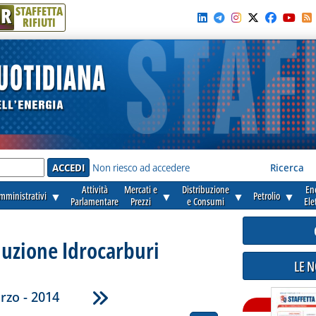
R
STAFFETTA
RIFIUTI
e'
Non riesco ad accedere
Ricerca
Attività
Mercati e
Distribuzione
En
amministrativi
▼
▼
▼
Petrolio
▼
Parlamentare
Prezzi
e Consumi
Ele
duzione Idrocarburi
LE 
rzo - 2014