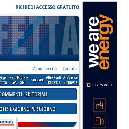
RICHIEDI ACCESSO GRATUITO
Abbonamenti
Contatti
ergia
Gas Naturale
Altre Fonti
Ambiente
Nucleare
ttrica
GPL - GNL
Efficienza
Sicurezza
COMMENTI - EDITORIALI
NOTIZIE GIORNO PER GIORNO