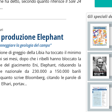
che ha detto, secondo quanto riferisce
Il Sole 24
Leggi tutta la notizia: 'Oro nero e oro giallo'
...
Gli speciali d
uri
no produzione Elephant
. Sottotitolo: La reazione di Scaroni: “co
. Pubblicata martedì 25 marzo 2014 alle 
 danneggiare la geologia del campo”
one di greggio della Libia ha toccato il minimo
mi sei mesi, dopo che i ribelli hanno bloccato la
e del giacimento Eni, Elephant, riducendo la
ne nazionale da 230.000 a 150.000 barili
' quanto scrive Bloomberg, citando le parole di
Leggi tutta la notizia: 'Libia, ribelli chiudono 
lhari, portav...