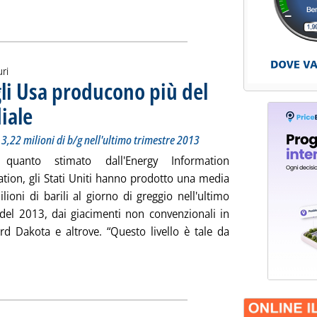
uri
l gli Usa producono più del
iale
. Sottotitolo: Produzione di greggio non convenzionale a 3,22 milioni di b/g nell'ulti
. Pubblicata venerdì 28 marzo 2014 alle 9.8.
3,22 milioni di b/g nell'ultimo trimestre 2013
quanto stimato dall'Energy Information
ation, gli Stati Uniti hanno prodotto una media
lioni di barili al giorno di greggio nell'ultimo
 del 2013, dai giacimenti non convenzionali in
rd Dakota e altrove. “Questo livello è tale da
 la notizia: 'Eia, grazie al tight oil gli Usa producono più del 1
ia