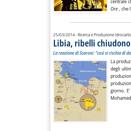
centrale 
Ore
, che l
25/03/2014
- Ricerca e Produzione Idrocarb
Libia, ribelli chiudo
La reazione di Scaroni: “così si rischia di
La produzi
degli ulti
produzion
produzio
giorno. E
Mohamed E