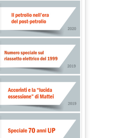
.24.
io, giù gas'