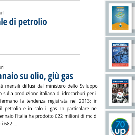
uri
e di petrolio
. Sottotitolo: Valutazioni e stime Aie
. Pubblicata venerdì 21 marzo 2014 alle 15.36.
 mondiale di petrolio '
ia
uri
nnaio su olio, giù gas
. Pubblicata venerdì 21 marzo 2014 alle 12
ti mensili diffusi dal ministero dello Sviluppo
sulla produzione italiana di idrocarburi per il
ermano la tendenza registrata nel 2013: in
l petrolio e in calo il gas. In particolare nel
nnaio l'Italia ha prodotto 622 milioni di mc di
Leggi tutta la notizia: 'Upstream Italia: in gennaio su ol
i 682 ...
ia