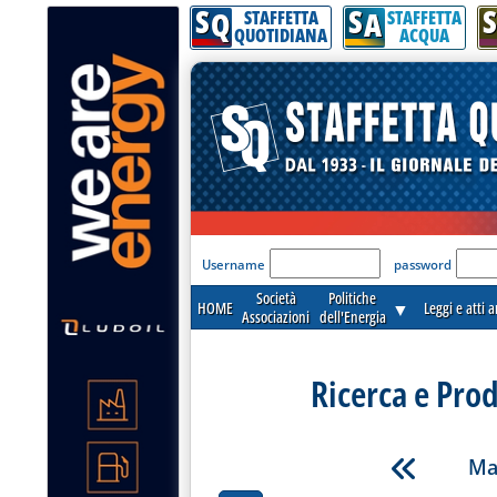
S
S
S
Q
A
STAFFETTA
STAFFETTA
QUOTIDIANA
ACQUA
'Modulo Login per acceder
Username
password
Società
Politiche
HOME
▼
Leggi e atti 
Associazioni
dell'Energia
Ricerca e Pro
Ma