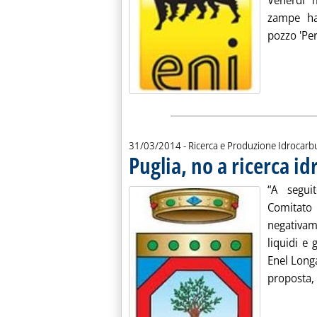
Venerdì m
zampe ha 
pozzo 'Per
31/03/2014
- Ricerca e Produzione Idrocarb
Puglia, no a ricerca id
“A segui
Comitat
negativame
liquidi e
Enel Long
proposta, 