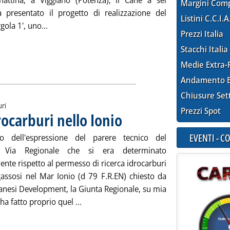
attina, a Viggiano (Potenza), il Cane a sei
Margini Com
presentato il progetto di realizzazione del
Listini C.C.I.A
Leggi tutta la notizia: 'Eni, tempi certi per autoriz
gola 1', uno...
Prezzi Italia
Stacchi Italia
Medie Extra-
Andamento E
Chiusure Set
uri
Prezzi Spot
rocarburi nello Ionio
. Pubblicata lunedì 31 marzo 2014 alle 9.48.
EVENTI - 
to dell'espressione del parere tecnico del
o Via Regionale che si era determinato
nte rispetto al permesso di ricerca idrocarburi
 gassosi nel Mar Ionio (d 79 F.R.EN) chiesto da
anesi Development, la Giunta Regionale, su mia
Leggi tutta la notizia: 'Puglia, no a ricer
ha fatto proprio quel ...