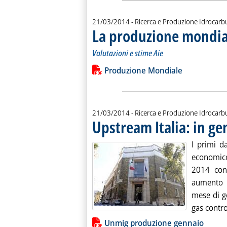
21/03/2014
- Ricerca e Produzione Idrocarb
La produzione mondial
Valutazioni e stime Aie
Leggi tutta la notizia: 'La produzione
Lista allegati PDF alla notiz
Produzione Mondiale
21/03/2014
- Ricerca e Produzione Idrocarb
Upstream Italia: in ge
I primi da
economico 
2014 conf
aumento i
mese di ge
gas contro 
Lista allegati PDF alla notiz
Unmig produzione gennaio