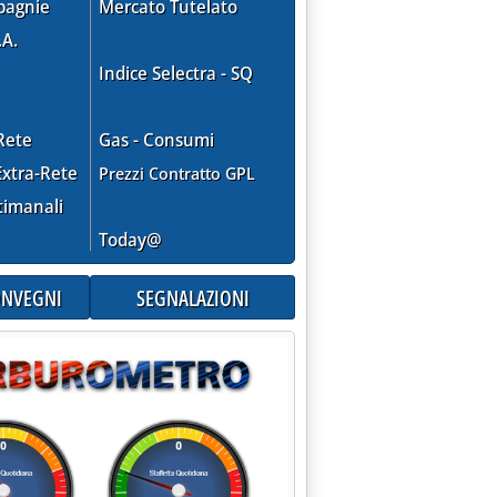
pagnie
Mercato Tutelato
.A.
zazioni in Basilicata'
Indice Selectra - SQ
Rete
Gas - Consumi
xtra-Rete
Prezzi Contratto GPL
timanali
Today@
CONVEGNI
SEGNALAZIONI
ca idrocarburi nello Ionio'