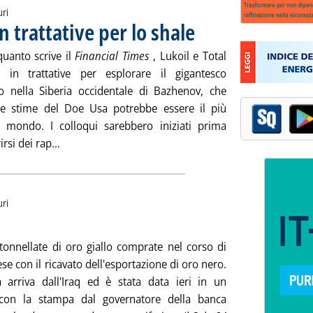
uri
in trattative per lo shale
. Pubblicata venerdì 28 marzo 2014 
uanto scrive il
Financial Times
, Lukoil e Total
 in trattative per esplorare il gigantesco
o nella Siberia occidentale di Bazhenov, che
e stime del Doe Usa potrebbe essere il più
 mondo. I colloqui sarebbero iniziati prima
Leggi tutta la notizia: 'Russia, Lukoil e Total in tra
irsi dei rap...
uri
bblicata mercoledì 26 marzo 2014 alle 11.59.
 tonnellate di oro giallo comprate nel corso di
e con il ricavato dell'esportazione di oro nero.
a arriva dall'Iraq ed è stata data ieri in un
 con la stampa dal governatore della banca