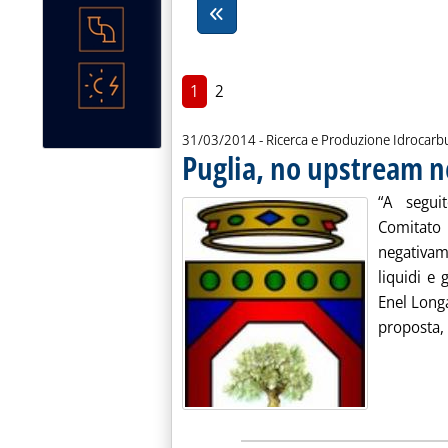
1
2
31/03/2014
- Ricerca e Produzione Idrocarb
Puglia, no upstream ne
“A segui
Comitat
negativame
liquidi e
Enel Long
proposta, 