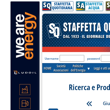
S
S
S
Q
A
STAFFETTA
STAFFETTA
QUOTIDIANA
ACQUA
'Modulo Login per acceder
Username
password
Società
Politiche
HOME
▼
Leggi e atti 
Associazioni
dell'Energia
Ricerca e Pro
Giu