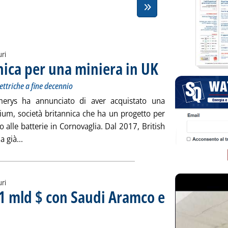
uri
nnica per una miniera in UK
. Sottotitolo: Attesa una pro
. Pubblicata venerdì 30 giug
ttriche a fine decennio
Imerys ha annunciato di aver acquistato una
hium, società britannica che ha un progetto per
o alle batterie in Cornovaglia. Dal 2017, British
Leggi tutta la notizia: 'Litio, jv franco-britannica per un
a già...
uri
 1 mld $ con Saudi Aramco e
one di 5 piattaforme offshore in Arabia Saudita e di droni per le ispezioni sottomarine in Brasile
2023 alle 7.44.