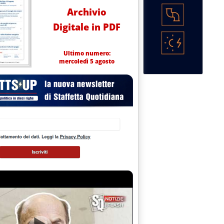
Archivio
Digitale in PDF
Ultimo numero:
mercoledì 5 agosto
duzione per 500mila auto elettriche a fine decennio
no 2023 alle 15.26.
a miniera in UK'