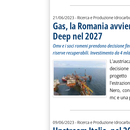
21/06/2023
- Ricerca e Produzione Idrocarb
Gas, la Romania avvie
Deep nel 2027
. Sottotitolo: Omv 
. Pubblicata mercol
Omv e i soci romeni prendono decisione fin
riserve recuperabili. Investimento da 4 ml
L'austri
decision
progetto
l'estrazio
Nero, con 
mc e una 
09/06/2023
- Ricerca e Produzione Idrocarb