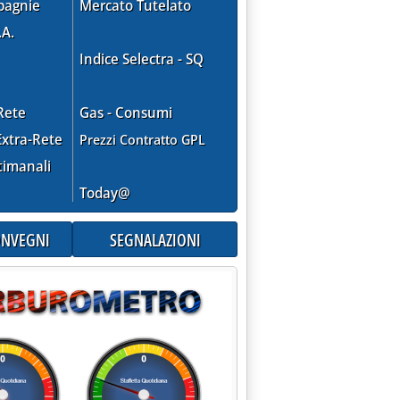
pagnie
Mercato Tutelato
ioni di barili'
.A.
Indice Selectra - SQ
Rete
Gas - Consumi
xtra-Rete
Prezzi Contratto GPL
timanali
Today@
CONVEGNI
SEGNALAZIONI
Congo a Perenco per 300 mln $'