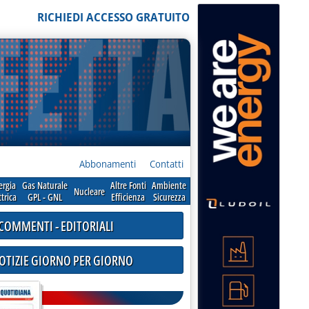
RICHIEDI ACCESSO GRATUITO
Abbonamenti
Contatti
ergia
Gas Naturale
Altre Fonti
Ambiente
Nucleare
ttrica
GPL - GNL
Efficienza
Sicurezza
COMMENTI - EDITORIALI
NOTIZIE GIORNO PER GIORNO