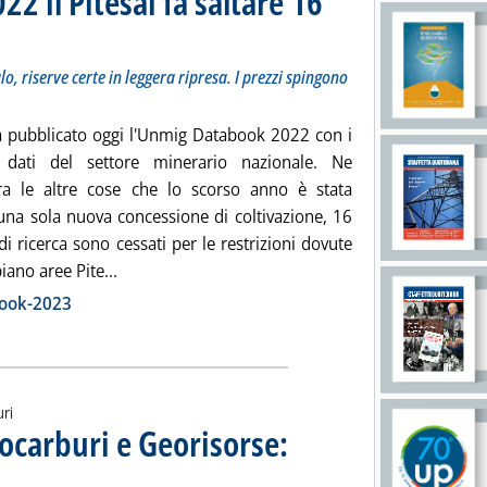
22 il Pitesai fa saltare 16
itolo: I dati del rapporto Unmig. Produzione in calo, riserve certe in leggera ripresa. I prezzi s
cata venerdì 09 giugno 2023 alle 16.40.
o, riserve certe in leggera ripresa. I prezzi spingono
a pubblicato oggi l'Unmig Databook 2022 con i
i dati del settore minerario nazionale. Ne
a le altre cose che lo scorso anno è stata
 una sola nuova concessione di coltivazione, 16
i ricerca sono cessati per le restrizioni dovute
Leggi tutta la notizia: 'Upstream Italia, nel 2022
iano aree Pite...
ia
ook-2023
uri
rocarburi e Georisorse:
mo il sommario del Buig del 31 maggio, a cura della direzione generale per la sicurezza anche a
07 giugno 2023 alle 13.32.