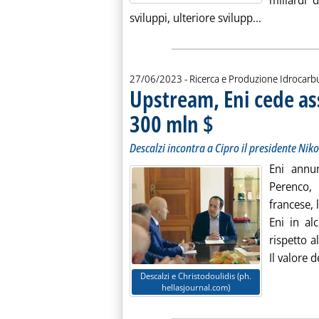
miliardi 
Leggi tutta 
sviluppi, ulteriore svilupp...
27/06/2023
- Ricerca e Produzione Idrocarb
Upstream, Eni cede as
300 mln $
. Sottotitolo: Descalzi incontra
. Pubblicata martedì 27 giugno
Descalzi incontra a Cipro il presidente Nik
Eni annu
Perenco,
francese, 
Eni in al
rispetto a
Il valore d
Descalzi e Christodoulidis (ph.
hellasjournal.com)