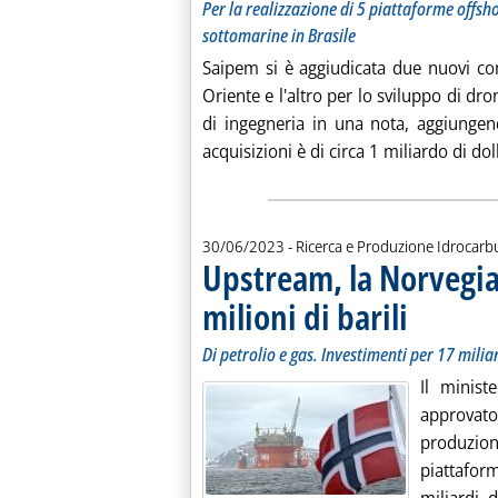
Per la realizzazione di 5 piattaforme offsho
sottomarine in Brasile
Saipem si è aggiudicata due nuovi con
Oriente e l'altro per lo sviluppo di dro
di ingegneria in una nota, aggiungen
acquisizioni è di circa 1 miliardo di doll
30/06/2023
- Ricerca e Produzione Idrocarb
Upstream, la Norvegia
milioni di barili
. Sottotitolo: Di 
. Pubblicata vene
Di petrolio e gas. Investimenti per 17 milia
Il minist
approvato
produzione
piattafor