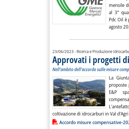
mensile di
al 3° qua
Pdc Oil è 
agosto 202
23/06/2023
- Ricerca e Produzione Idrocarb
Approvati i progetti di
Nell'ambito dell'accordo sulle misure compe
La Giunta
proposte p
E&P spa
compensat
L'antefa
coltivazione di idrocarburi in Val d'Agr
Lista allegati PDF alla notiz
Accordo misure compensative-20