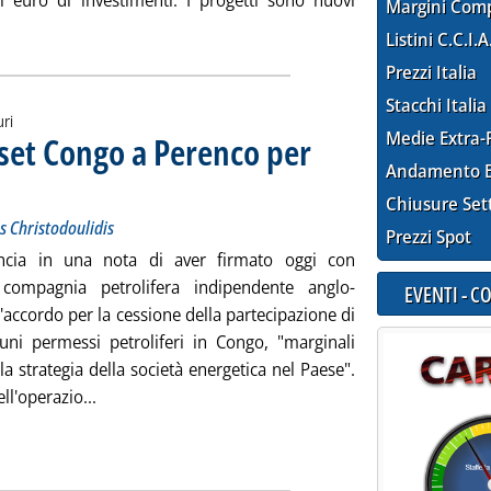
di euro di investimenti. I progetti sono nuovi
Margini Com
la notizia: 'Upstream, la Norvegia autorizza progetti per 700 mil
Listini C.C.I.A
Prezzi Italia
Stacchi Italia
uri
Medie Extra-
set Congo a Perenco per
Andamento E
 a Cipro il presidente Nikos Christodoulidis
 2023 alle 17.29.
Chiusure Set
os Christodoulidis
Prezzi Spot
ncia in una nota di aver firmato oggi con
 compagnia petrolifera indipendente anglo-
EVENTI - 
l'accordo per la cessione della partecipazione di
cuni permessi petroliferi in Congo, "marginali
lla strategia della società energetica nel Paese".
Leggi tutta la notizia: 'Upstream, Eni cede asset 
ell'operazio...