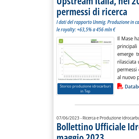
Upstream Italia, nel 20
permessi di ricerca
. Sottot
. Pubbli
I dati del rapporto Unmig. Produzione in cal
le royalty: +63,5% a 456 mln €
Il Mase h
principal
emerge tr
rilasciata
permessi d
al nuovo p
Lista allegati PDF alla notiz
Datab
Storico produzione idrocarburi
in Tep
07/06/2023
- Ricerca e Produzione Idrocarb
Bollettino Ufficiale Id
maggio 2023
. Sottotitolo: Riportia
. Pubblicata mercoledì 