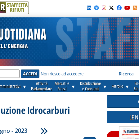
R
STAFFETTA
RIFIUTI
e'
Non riesco ad accedere
Ricerca
Attività
Mercati e
Distribuzione
En
amministrativi
▼
▼
▼
Petrolio
▼
Parlamentare
Prezzi
e Consumi
Ele
duzione Idrocarburi
LE 
gno - 2023