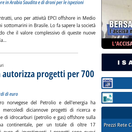
re in Arabia Saudita e di droni per le ispezioni
tratti, uno per attività EPCI offshore in Medio
ni sottomarini in Brasile. Lo fa sapere la società
do che il valore complessivo di queste nuove
Leggi tutta la notizia: 'Saipem, contratti per 1 mld $ con S
a...
L’ACCIS
uri
 autorizza progetti per 700
petrolio e gas. Investimenti per 17 miliardi di euro
rdì 30 giugno 2023 alle 7.28.
Sezione:
rdi di euro
Sezione: quotaz
ero norvegese del Petrolio e dell'energia ha
 mercoledì diciannove progetti di ricerca e
 di idrocarburi (petrolio e gas) offshore sulla
ma continentale, per un totale di oltre 17
STAFFETTA PRE
Prezzi Rete 