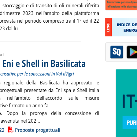
 stoccaggio e di transito di oli minerali riferita
drimestre 2023 nell'ambito della piattaforma
prevista nel periodo compreso tra il 1° ed il 22
Leggi tutta la notizia: 'Pdc-Oil, invio dati 3° quadrimes
3 dal lu...
uri
 Eni e Shell in Basilicata
. Sottotitolo: Nell'ambito dell'acco
. Pubblicata venerdì 23 giugno 2023
nsative per le concessioni in Val d'Agri
 regionale della Basilicata ha approvato le
rogettuali presentate da Eni spa e Shell Italia
 nell'ambito dell'accordo sulle misure
ive firmato un anno fa.
tto. Dopo la proroga della concessione di
Leggi tutta la notizia: 'Approvati i progetti di
i avvenuta nel 202...
ia
22
Proposte progettuali