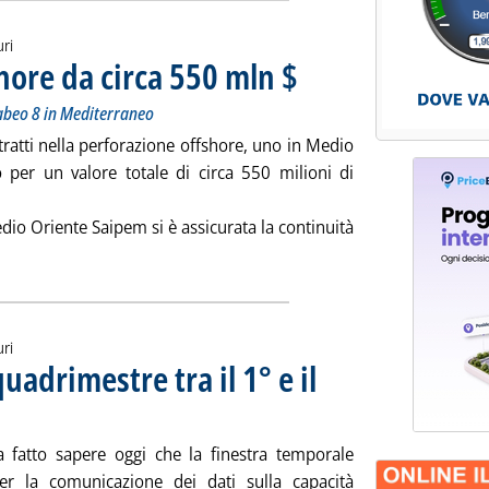
uri
hore da circa 550 mln $
. Sottotitolo: Con Perro Negro 7 in 
. Pubblicata martedì 27 giugno 2023 
abeo 8 in Mediterraneo
ratti nella perforazione offshore, uno in Medio
per un valore totale di circa 550 milioni di
io Oriente Saipem si è assicurata la continuità
ggi tutta la notizia: 'Saipem, contratti offshore da circa 550 ml
uri
quadrimestre tra il 1° e il
023 alle 11.18.
 fatto sapere oggi che la finestra temporale
per la comunicazione dei dati sulla capacità