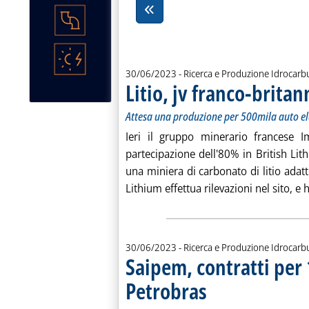
30/06/2023
- Ricerca e Produzione Idrocarb
Litio, jv franco-brita
Attesa una produzione per 500mila auto ele
Ieri il gruppo minerario francese 
partecipazione dell'80% in British Lit
una miniera di carbonato di litio adatt
Lithium effettua rilevazioni nel sito, e h
30/06/2023
- Ricerca e Produzione Idrocarb
Saipem, contratti per
Petrobras
. Sottotitolo: Per la realizzazi
. Pubblicata venerdì 30 giugno 