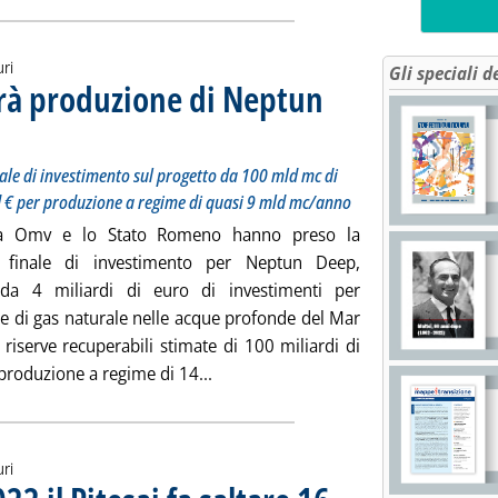
uri
Gli speciali d
rà produzione di Neptun
e i soci romeni prendono decisione finale di investimento sul progetto da 100 mld mc di riser
edì 21 giugno 2023 alle 12.53.
ale di investimento sul progetto da 100 mld mc di
d € per produzione a regime di quasi 9 mld mc/anno
aca Omv e lo Stato Romeno hanno preso la
e finale di investimento per Neptun Deep,
 da 4 miliardi di euro di investimenti per
ne di gas naturale nelle acque profonde del Mar
riserve recuperabili stimate di 100 miliardi di
Leggi tutta la notizia: 'Gas, la Ro
produzione a regime di 14...
uri