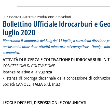
03/08/2020
- Ricerca e Produzione Idrocarburi
Bollettino Ufficiale Idrocarburi e Ge
luglio 2020
. Sottotitolo: Riportiamo il sommario del Buig del 31 luglio, a 
. Pubblicata lunedì 03 agosto 2020 alle 11.38.
Riportiamo il sommario del Buig del 31 luglio, a cura della direzione g
anche ambientale delle attività minerarie ed energetiche - Unmig - min
economico.
ATTIVITÀ DI RICERCA E COLTIVAZIONE DI IDROCARBURI IN 
CONCESSIONI DI COLTIVAZIONE
Istanze relative alla vigenza
• Istanza di proroga decennale della concessione di coltivazi
Società
CANOEL ITALIA S.r.l.
(r.u.)
LEGGI E DECRETI, DISPOSIZIONI E COMUNICATI
Leggi tutta la notizia: 'Bollettino Ufficiale Idrocarburi e Geo
...