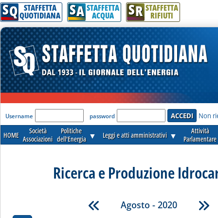
S
S
S
Q
A
R
STAFFETTA
STAFFETTA
STAFFETTA
QUOTIDIANA
ACQUA
RIFIUTI
'Modulo Login per accedere'
Non ri
Username
password
Società
Politiche
Attività
HOME
▼
Leggi e atti amministrativi
▼
Associazioni
dell'Energia
Parlamentare
Ricerca e Produzione Idroca
Agosto - 2020