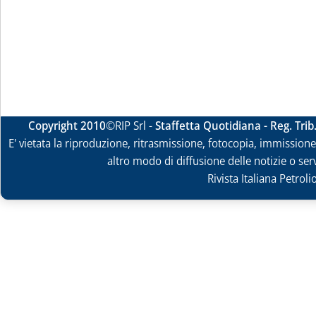
Copyright 2010
©RIP Srl -
Staffetta Quotidiana - Reg. Tri
E' vietata la riproduzione, ritrasmissione, fotocopia, immissione 
altro modo di diffusione delle notizie o ser
Rivista Italiana Petrol