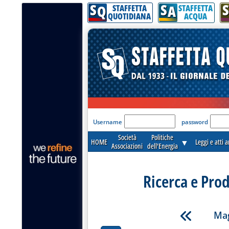
S
S
S
Q
A
STAFFETTA
STAFFETTA
QUOTIDIANA
ACQUA
'Modulo Login per acceder
Username
password
Società
Politiche
HOME
▼
Leggi e atti 
Associazioni
dell'Energia
Ricerca e Pro
Mag