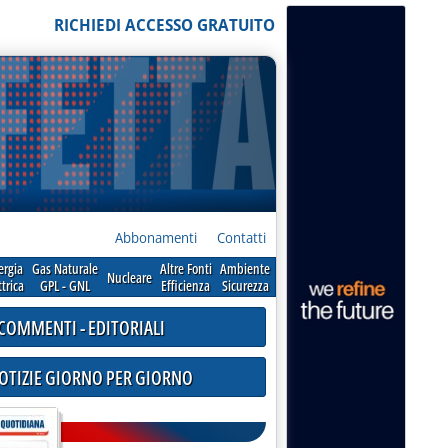
RICHIEDI ACCESSO GRATUITO
Abbonamenti
Contatti
ergia
Gas Naturale
Altre Fonti
Ambiente
Nucleare
ttrica
GPL - GNL
Efficienza
Sicurezza
COMMENTI - EDITORIALI
NOTIZIE GIORNO PER GIORNO