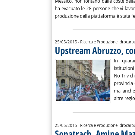
Messico, non lontano dalle coste della
ha evacuato le 28 persone che vi lavor
produzione della piattaforma è stata f
25/05/2015
- Ricerca e Produzione Idrocarb
Upstream Abruzzo, cor
In quaran
istituzio
No Triv ch
provincia 
ma anche 
altre region
25/05/2015
- Ricerca e Produzione Idrocarb
Sonatrach, Amine Maz