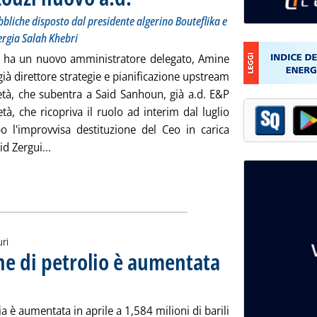
bliche disposto dal presidente algerino Bouteflika e
ergia Salah Khebri
 ha un nuovo amministratore delegato, Amine
ià direttore strategie e pianificazione upstream
ietà, che subentra a Said Sanhoun, già a.d. E&P
età, che ricopriva il ruolo ad interim dal luglio
 l'improvvisa destituzione del Ceo in carica
Leggi tutta la notizia: 'Sonatrach, Amine Mazouzi nu
d Zergui...
uri
ne di petrolio è aumentata
5 alle 14.53.
a è aumentata in aprile a 1,584 milioni di barili