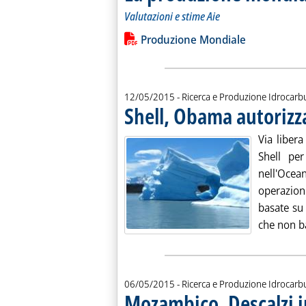
Valutazioni e stime Aie
Leggi tutta la notizia: 'La produzione
Lista allegati PDF alla notiz
Produzione Mondiale
12/05/2015
- Ricerca e Produzione Idrocarb
Shell, Obama autorizza 
Via liber
Shell per
nell'Ocean
operazion
basate su 
che non ba
06/05/2015
- Ricerca e Produzione Idrocarb
Mozambico, Descalzi 