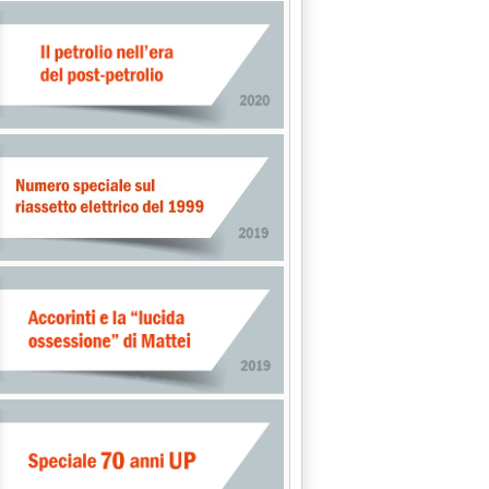
lle 16.39.
ioni in Artico'
ggio 2015 alle 16.26.