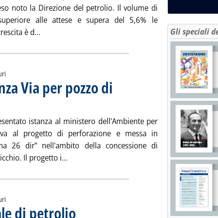
so noto la Direzione del petrolio. Il volume di
uperiore alle attese e supera del 5,6% le
Gli speciali d
Leggi tutta la notizia: 'Norvegia, la produzione di 
escita è d...
uri
nza Via per pozzo di
Pubblicata lunedì 18 maggio 2015 alle 12.41.
esentato istanza al ministero dell'Ambiente per
tiva al progetto di perforazione e messa in
a 26 dir” nell'ambito della concessione di
Leggi tutta la notizia: 'Upstream Molise, is
hio. Il progetto i...
uri
e di petrolio
. Sottotitolo: Valutazioni e stime Aie
. Pubblicata venerdì 15 maggio 2015 alle 15.54.