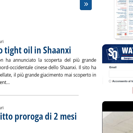
uri
tight oil in Shaanxi
. Pubblicata giovedì 28 maggio 2015 alle 15
on ha annunciato la scoperta del più grande
nord-occidentale cinese dello Shaanxi. Il sito ha
nellate, il più grande giacimento mai scoperto in
Leggi tutta la notizia: 'Cnpc, maxi-giacimento tight oil in 
ent...
uri
itto proroga di 2 mesi
maggio 2015 alle 15.7.