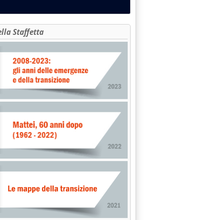
ella Staffetta
petrolio è aumentata in aprile'
tanza Via per pozzo di produzione Adriatica'