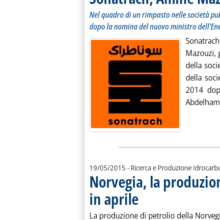
Nel quadro di un rimpasto nelle società pub
dopo la nomina del nuovo ministro dell'En
Sonatrach
Mazouzi, g
della soc
della soci
2014 dopo
Abdelhami
19/05/2015
- Ricerca e Produzione Idrocarb
Norvegia, la produzio
in aprile
. Pubblicata martedì 19 maggio 201
La produzione di petrolio della Norvegi