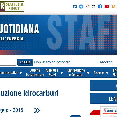
R
STAFFETTA
RIFIUTI
e'
Non riesco ad accedere
Ricerca
Attività
Mercati e
Distribuzione
En
amministrativi
▼
▼
▼
Petrolio
▼
Parlamentare
Prezzi
e Consumi
Ele
duzione Idrocarburi
LE 
gio - 2015