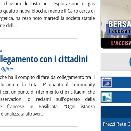
 chiusura dell'asta per l'esplorazione di gas
quattro nuovi blocchi, mentre Il Cairo cerca di
etica, ha reso noto martedì la società statale
Leggi tutta la notizia: 'Upstream offshore, Egitto pror
ne dell...
L’ACCIS
uri
collegamento con i cittadini
. Sottotitolo: T>Energy spiega 
. Pubblicata martedì 26 maggio
 Officer
che ha il compito di fare da collegamento tra il
o lucano e la Total. E' quanto il Community
Sezione:
ficer, un punto di riferimento che i cittadini che
servazioni o reclami sull'operato della
Sezione: quotaz
e francese in Basilicata. “Ogni istanza
Leggi tutta la notizia: 'Basilicata, Total e 
è analizzata attraver...
STAFFETTA PRE
Prezzi Rete 