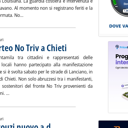
 Louisiana. La guardia costiera è intervenuta e
avano. Al momento non si registrano feriti e la
Leggi tutta la notizia: 'Usa, rogo su piattaforma pet
ermata. No...
uri
teo No Triv a Chieti
. Pubblicata lunedì 25 maggio 2015 alle 11.3
tamila tra cittadini e rappresentati delle
ni locali hanno partecipato alla manifestazione
e si è svolta sabato per le strade di Lanciano, in
di Chieti. Non solo abruzzesi tra i manifestanti,
sostenitori del fronte No Triv provenienti da
Leggi tutta la notizia: 'Upstream Abruzzo, corteo No Triv a
i. ...
uri
ouzi nuovo a.d.
. Sottotitolo: Nel quadro di un rimpasto nelle società 
. Pubblicata lunedì 25 maggio 2015 alle 10.52.