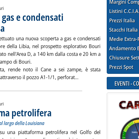
Margini Com
uri
Listini C.C.I.A
 gas e condensati
Prezzi Italia
ia
. Pubblicata martedì 26 maggio 2015 alle 10.46.
Stacchi Italia
fettuato una nuova scoperta a gas e condensati
Medie Extra-
ore della Libia, nel prospetto esplorativo Bouri
Andamento E
ato nell'Area D, a 140 km dalla costa e 20 km a
Chiusure Set
campo di Bouri.
Prezzi Spot
ta, rende noto il Cane a sei zampe, è stata
Leggi tutta la notizia: 'Eni
 attraverso il pozzo A1-1/1, perforat...
EVENTI - 
uri
ma petrolifera
. Sottotitolo: Evacuate 28 persone, fermata produzione al l
. Pubblicata lunedì 25 maggio 2015 alle 16.19.
l largo della Louisiana
su una piattaforma petrolifera nel Golfo del