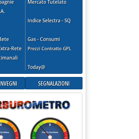
pagnie
Mercato Tutelato
.A.
Indice Selectra - SQ
Rete
Gas - Consumi
xtra-Rete
Prezzi Contratto GPL
timanali
Today@
, nuova scoperta di gas e condensati nell'offshore della Libia'
CONVEGNI
SEGNALAZIONI
argo della Louisiana