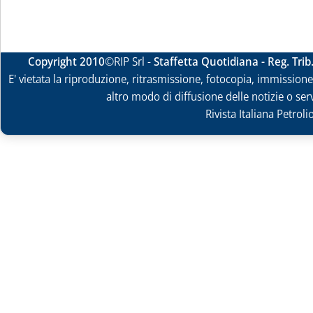
Copyright 2010
©RIP Srl -
Staffetta Quotidiana - Reg. Tri
E' vietata la riproduzione, ritrasmissione, fotocopia, immissione 
altro modo di diffusione delle notizie o ser
Rivista Italiana Petrol