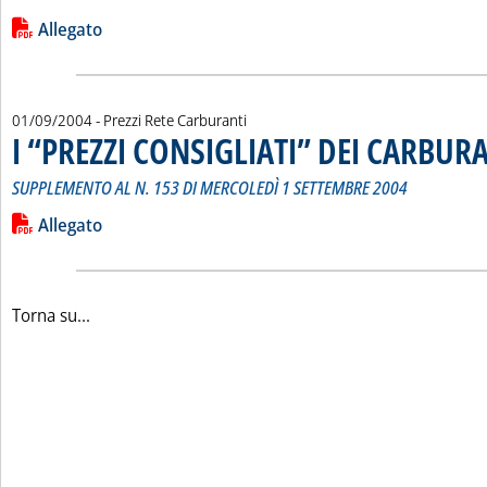
Leggi tutta la notizia: 'I “PREZZI CONSIGLIATI” DEI CARBURA
Lista allegati PDF alla notizia
Allegato
01/09/2004
- Prezzi Rete Carburanti
I “PREZZI CONSIGLIATI” DEI CARBUR
SUPPLEMENTO AL N. 153 DI MERCOLEDÌ 1 SETTEMBRE 2004
Leggi tutta la notizia: 'I “PREZZI CONSIGLIATI” DEI CARBURA
Lista allegati PDF alla notizia
Allegato
Torna su...