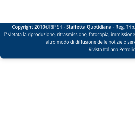
Copyright 2010
©RIP Srl -
Staffetta Quotidiana - Reg. Tri
E' vietata la riproduzione, ritrasmissione, fotocopia, immissione 
altro modo di diffusione delle notizie o ser
Rivista Italiana Petrol