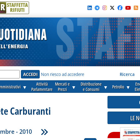
R
STAFFETTA
RIFIUTI
e'
Non riesco ad accedere
Ricerca
Attività
Mercati e
Distribuzione
En
amministrativi
▼
▼
▼
Petrolio
▼
Parlamentare
Prezzi
e Consumi
Ele
ete Carburanti
LE 
mbre - 2010