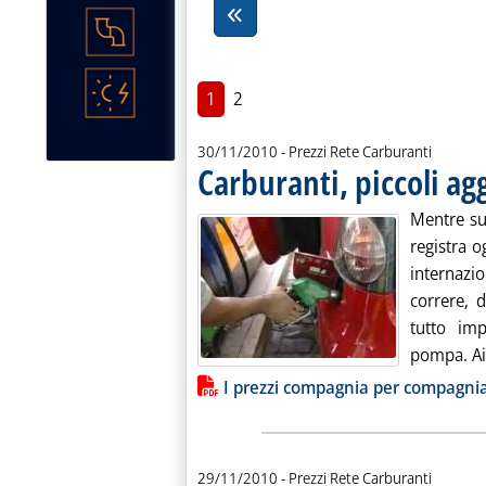
1
2
30/11/2010
- Prezzi Rete Carburanti
Carburanti, piccoli ag
Mentre sul
registra 
internazio
correre, 
tutto im
pompa. Ai f
Lista allegati PDF alla notiz
I prezzi compagnia per compagni
29/11/2010
- Prezzi Rete Carburanti