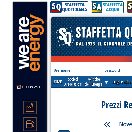
S
S
S
Q
A
STAFFETTA
STAFFETTA
QUOTIDIANA
ACQUA
'Modulo Login per acceder
Username
password
Società
Politiche
HOME
▼
Leggi e atti 
Associazioni
dell'Energia
Prezzi R
Nove