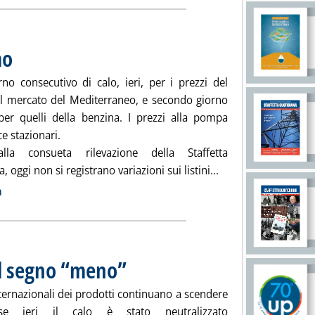
mo
. Pubblicata venerdì 19 novembre 2010 alle 8.55.
rno consecutivo di calo, ieri, per i prezzi del
ul mercato del Mediterraneo, e secondo giorno
 per quelli della benzina. I prezzi alla pompa
e stazionari.
lla consueta rilevazione della Staffetta
Leggi tutta la notiz
 oggi non si registrano variazioni sui listini...
ia
a
il segno “meno”
. Pubblicata giovedì 18 novembre 2010 alle 8.50.
nternazionali dei prodotti continuano a scendere
se ieri il calo è stato neutralizzato