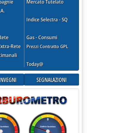
pagnie
Mercato Tutelato
.A.
Indice Selectra - SQ
Rete
Gas - Consumi
xtra-Rete
Prezzi Contratto GPL
timanali
Today@
CONVEGNI
SEGNALAZIONI
 calma'