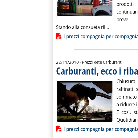
prodotti
continuano
breve.
Leggi tutta la
Stando alla consueta ril...
Lista allegati PDF alla notiz
I prezzi compagnia per compagni
22/11/2010
- Prezzi Rete Carburanti
Carburanti, ecco i riba
Chiusura 
raffinati
sommato a
a ridurre 
E così, s
Quotidiana
Lista allegati PDF alla notiz
I prezzi compagnia per compagni