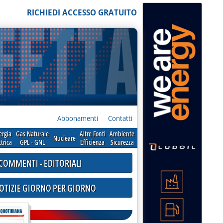
RICHIEDI ACCESSO GRATUITO
Abbonamenti
Contatti
ergia
Gas Naturale
Altre Fonti
Ambiente
Nucleare
ttrica
GPL - GNL
Efficienza
Sicurezza
COMMENTI - EDITORIALI
NOTIZIE GIORNO PER GIORNO