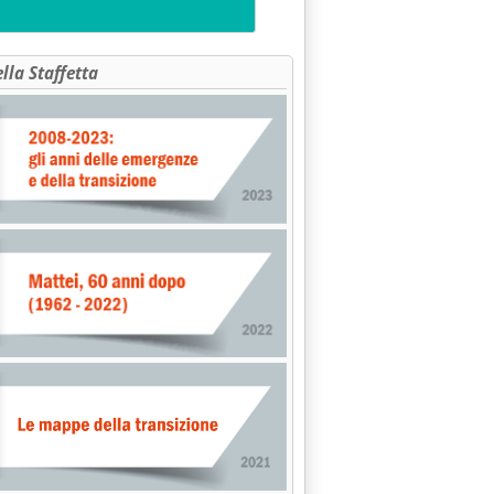
ella Staffetta
co i ribassi'