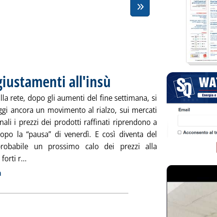
giustamenti all'insù
. Pubblicata martedì 30 novembre 2010 alle 9
la rete, dopo gli aumenti del fine settimana, si
oggi ancora un movimento al rialzo, sui mercati
nali i prezzi dei prodotti raffinati riprendono a
dopo la “pausa” di venerdì. E così diventa del
probabile un prossimo calo dei prezzi alla
Leggi tutta la notizia: 'Carburanti, piccoli aggiustamenti
orti r...
ia
a