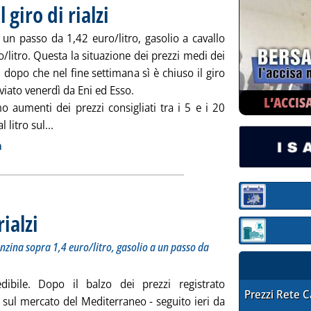
 giro di rialzi
. Pubblicata lunedì 29 novembre 2010 alle 9.3.
 un passo da 1,42 euro/litro, gasolio a cavallo
o/litro. Questa la situazione dei prezzi medi dei
 dopo che nel fine settimana sì è chiuso il giro
avviato venerdì da Eni ed Esso.
L’ACCIS
o aumenti dei prezzi consigliati tra i 5 e i 20
Leggi tutta la notizia: 'Carburanti, si chiude il giro di 
l litro sul...
ia
a
Sezione:
ialzi
. Sottotitolo: Eni: +2 centesimi su entrambi i prodotti. Benzina sopra 1,4 euro/litr
. Pubblicata venerdì 26 novembre 2010 alle 9.14.
Sezione: quotaz
enzina sopra 1,4 euro/litro, gasolio a un passo da
dibile. Dopo il balzo dei prezzi registrato
STAFFETTA PRE
Prezzi Rete 
 sul mercato del Mediterraneo - seguito ieri da