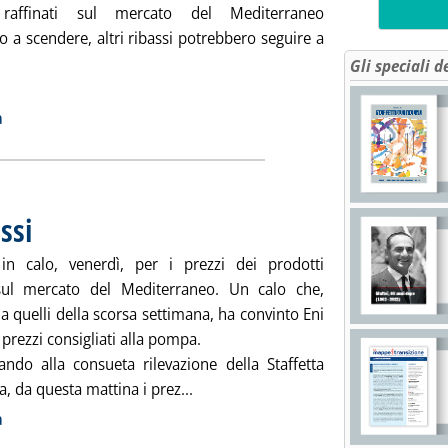
 raffinati sul mercato del Mediterraneo
 a scendere, altri ribassi potrebbero seguire a
Gli speciali d
 notizia: 'Carburanti, tutti all'inseguimento di Agip'
ia
a
ssi
. Pubblicata lunedì 22 novembre 2010 alle 9.14.
in calo, venerdì, per i prezzi dei prodotti
 sul mercato del Mediterraneo. Un calo che,
 quelli della scorsa settimana, ha convinto Eni
i prezzi consigliati alla pompa.
tando alla consueta rilevazione della Staffetta
Leggi tutta la notizia: 'Carburanti, ec
, da questa mattina i prez...
ia
a