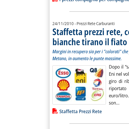
24/11/2010
- Prezzi Rete Carburanti
Staffetta prezzi rete
bianche tirano il fiato
.
.
Margini in recupero sia per i "colorati" che
Metano, in aumento le punte massime.
Dopo il “s
Eni nel vo
giro di r
riportato
euro/litro.
Legg
son...
Lista allegati PDF alla notiz
Staffetta Prezzi Rete