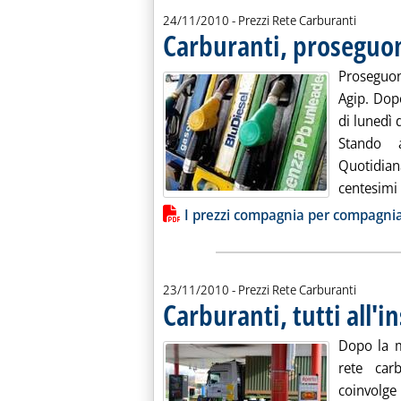
24/11/2010
- Prezzi Rete Carburanti
Carburanti, proseguon
Proseguon
Agip. Dopo
di lunedì d
Stando a
Quotidian
centesimi s
Lista allegati PDF alla notiz
I prezzi compagnia per compagni
23/11/2010
- Prezzi Rete Carburanti
Carburanti, tutti all'
Dopo la m
rete car
coinvolge