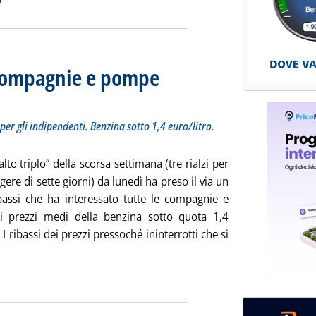
, compagnie e pompe
 Sottotitolo: Margini in recupero sia per i "colorati" che per gli indipendenti. Benzina sotto 1
 Pubblicata mercoledì 24 novembre 2010 alle 12.59.
 per gli indipendenti. Benzina sotto 1,4 euro/litro.
alto triplo” della scorsa settimana (tre rialzi per
lgere di sette giorni) da lunedì ha preso il via un
ibassi che ha interessato tutte le compagnie e
 i prezzi medi della benzina sotto quota 1,4
 I ribassi dei prezzi pressoché ininterrotti che si
i tutta la notizia: 'Staffetta prezzi rete, compagnie e pompe bia
ia