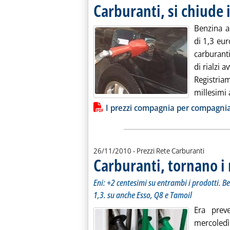
Carburanti, si chiude il
Benzina a
di 1,3 eur
carburanti
di rialzi 
Registriam
millesimi a
Lista allegati PDF alla notiz
I prezzi compagnia per compagni
26/11/2010
- Prezzi Rete Carburanti
Carburanti, tornano i r
Eni: +2 centesimi su entrambi i prodotti. B
1,3. su anche Esso, Q8 e Tamoil
Era preve
mercoledì