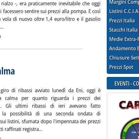
Margini Com
rialzo -, era praticamente inevitabile che oggi
 si facessero sentire sui prezzi alla pompa. E così
Listini C.C.I.A
 vola di nuovo oltre 1,4 euro/litro e il gasolio
Prezzi Italia
Leggi tutta la notizia: 'Carburanti, tornano i rialzi'
..
Stacchi Italia
ia
a
Medie Extra-
Andamento E
Chiusure Set
Prezzi Spot
alma
. Sottotitolo: Impennata dei prezzi internazionali
. Pubblicata giovedì 25 novembre 2010 alle 9.15.
EVENTI - 
 giro di ribassi avviato lunedì da Eni, oggi è
la calma per quanto riguarda i prezzi dei
i. Gli ultimi ribassi di ieri avevano fatto
e la possibilità di una seconda ondata di
 sui listini, sfumata dopo l'impennata dei prezzi
Leggi tutta la notizia: 'Carburanti, torna la
i raffinati registra...
ia
a