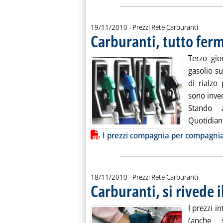
19/11/2010
- Prezzi Rete Carburanti
Carburanti, tutto fer
Terzo gio
gasolio s
di rialzo
sono invec
Stando a
Quotidiana,
Lista allegati PDF alla notiz
I prezzi compagnia per compagni
18/11/2010
- Prezzi Rete Carburanti
Carburanti, si rivede 
I prezzi i
(anche 