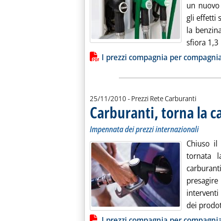
un nuovo 
gli effetti
la benzina
sfiora 1,3 .
Lista allegati PDF alla notiz
I prezzi compagnia per compagni
25/11/2010
- Prezzi Rete Carburanti
Carburanti, torna la c
Impennata dei prezzi internazionali
Chiuso il
tornata 
carburant
presagir
interventi
dei prodott
Lista allegati PDF alla notiz
I prezzi compagnia per compagni