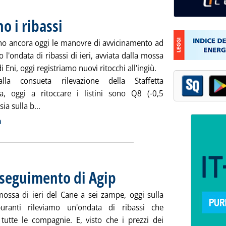
o i ribassi
. Pubblicata mercoledì 24 novembre 2010 alle 9.35.
o ancora oggi le manovre di avvicinamento ad
 l'ondata di ribassi di ieri, avviata dalla mossa
i Eni, oggi registriamo nuovi ritocchi all'ingiù.
lla consueta rilevazione della Staffetta
a, oggi a ritoccare i listini sono Q8 (-0,5
Leggi tutta la notizia: 'Carburanti, proseguono i riba
ia sulla b...
ia
a
inseguimento di Agip
. Pubblicata martedì 23 novembre 2010 alle 9
ossa di ieri del Cane a sei zampe, oggi sulla
buranti rileviamo un'ondata di ribassi che
 tutte le compagnie. E, visto che i prezzi dei