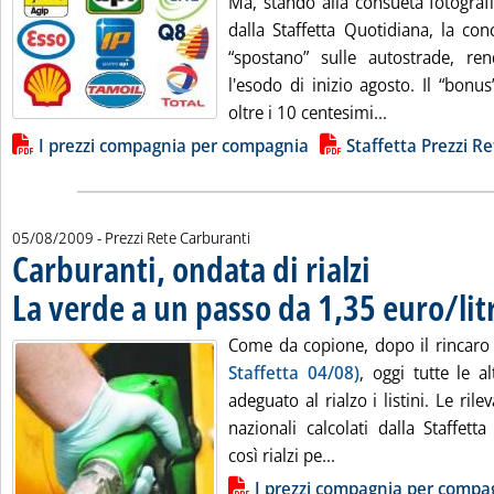
Ma, stando alla consueta fotografi
dalla Staffetta Quotidiana, la con
“spostano” sulle autostrade, r
l'esodo di inizio agosto. Il “bon
Leggi tutta la
oltre i 10 centesimi...
Lista allegati PDF alla notizia
I prezzi compagnia per compagnia
Staffetta Prezzi Re
05/08/2009
- Prezzi Rete Carburanti
Carburanti, ondata di rialzi
La verde a un passo da 1,35 euro/lit
Come da copione, dopo il rincaro 
Staffetta 04/08)
, oggi tutte le 
adeguato al rialzo i listini. Le ril
nazionali calcolati dalla Staffett
Leggi tutta la notizi
così rialzi pe...
Lista allegati PDF alla notizia
I prezzi compagnia per compa