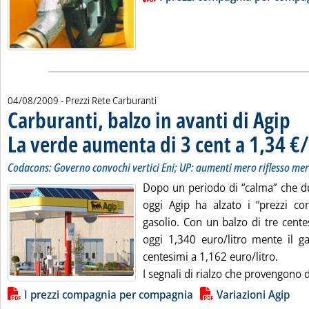
04/08/2009
- Prezzi Rete Carburanti
Carburanti, balzo in avanti di Agip
La verde aumenta di 3 cent a 1,34 €/
Codacons: Governo convochi vertici Eni; UP: aumenti mero riflesso mer
Dopo un periodo di “calma” che du
oggi Agip ha alzato i “prezzi con
gasolio. Con un balzo di tre cente
oggi 1,340 euro/litro mente il g
centesimi a 1,162 euro/litro.
I segnali di rialzo che provengono d
Lista allegati PDF alla notizia
I prezzi compagnia per compagnia
Variazioni Agip