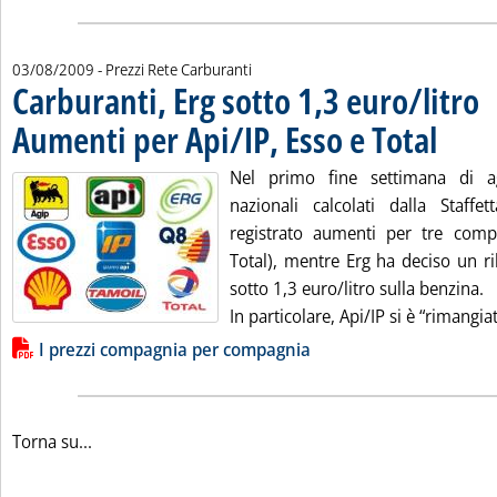
03/08/2009
- Prezzi Rete Carburanti
Carburanti, Erg sotto 1,3 euro/litro
Aumenti per Api/IP, Esso e Total
. Pubblicat
Nel primo fine settimana di a
nazionali calcolati dalla Staff
registrato aumenti per tre comp
Total), mentre Erg ha deciso un ri
sotto 1,3 euro/litro sulla benzina.
In particolare, Api/IP si è “rimangiata
Lista allegati PDF alla notizia
I prezzi compagnia per compagnia
Torna su...