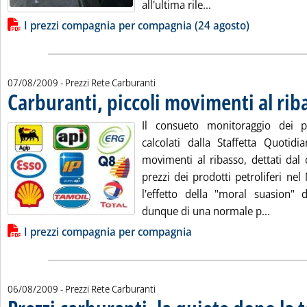
Leggi tutta la notiz
all'ultima rile...
Lista allegati PDF alla notizia
I prezzi compagnia per compagnia (24 agosto)
07/08/2009
- Prezzi Rete Carburanti
Carburanti, piccoli movimenti al rib
Il consueto monitoraggio dei p
calcolati dalla Staffetta Quotid
movimenti al ribasso, dettati dal c
prezzi dei prodotti petroliferi ne
l'effetto della "moral suasion" d
Leggi tu
dunque di una normale p...
Lista allegati PDF alla notizia
I prezzi compagnia per compagnia
06/08/2009
- Prezzi Rete Carburanti