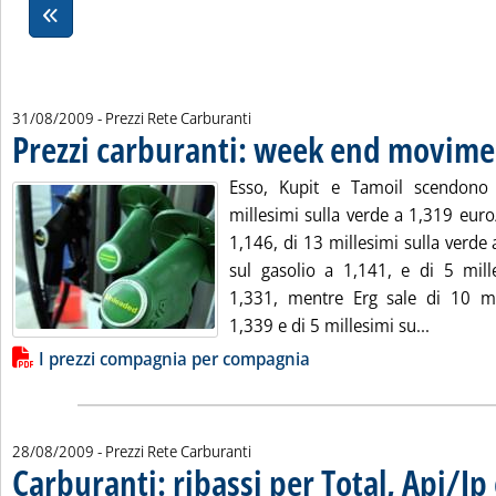
31/08/2009
- Prezzi Rete Carburanti
Prezzi carburanti: week end movime
Esso, Kupit e Tamoil scendono 
millesimi sulla verde a 1,319 euro/
1,146, di 13 millesimi sulla verde
sul gasolio a 1,141, e di 5 mill
1,331, mentre Erg sale di 10 mi
Leggi tu
1,339 e di 5 millesimi su...
Lista allegati PDF alla notizia
I prezzi compagnia per compagnia
28/08/2009
- Prezzi Rete Carburanti
Carburanti: ribassi per Total, Api/Ip 