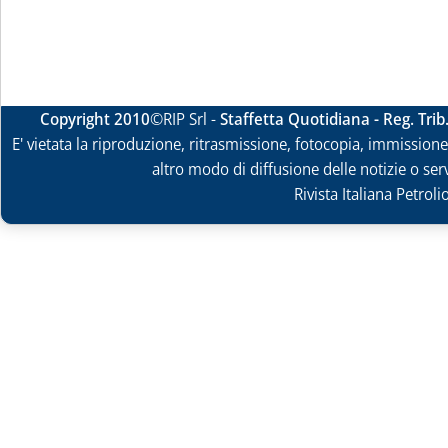
Copyright 2010
©RIP Srl -
Staffetta Quotidiana - Reg. Tri
E' vietata la riproduzione, ritrasmissione, fotocopia, immissione 
altro modo di diffusione delle notizie o ser
Rivista Italiana Petrol