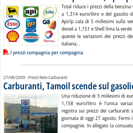
Total riduce i prezzi della benzin
a 1,314 euro/litro e del gasolio d
Api/Ip cala di 5 millesimi sulla v
diesel a 1,151 e Shell lima la verde
queste le variazioni dei prezzi de
Leggi tutta la notizia: 'Ca
italiana...
Lista allegati PDF alla notizia
I prezzi compagnia per compagnia
27/08/2009
- Prezzi Rete Carburanti
Carburanti, Tamoil scende sul gasoli
Una riduzione di 3 millesimi di eu
1,158 euro/litro è l'unica vari
registra sui prezzi dei carburanti s
giornata di oggi 27 agosto. Fermi i 
compagnie. In allegato la consueta
Leggi tutta la notizia: 'Carburan