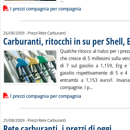
...
Lista allegati PDF alla notizia
I prezzi compagnia per compagnia
26/08/2009
- Prezzi Rete Carburanti
Carburanti, ritocchi in su per Shell, E
Qualche ritocco al rialzo per i prez
che cresce di 5 millesimi sulla ver
di 7 sul gasolio a 1,159, Erg e 
gasolio rispettivamente di 5 e 4 
entrambi a 1,153 euro/l. Invariat
Leggi tutta la noti
compagnie. I p...
Lista allegati PDF alla notizia
I prezzi compagnia per compagnia
25/08/2009
- Prezzi Rete Carburanti
Rete carburanti, i prezzi di oggi
. Pubblicata 