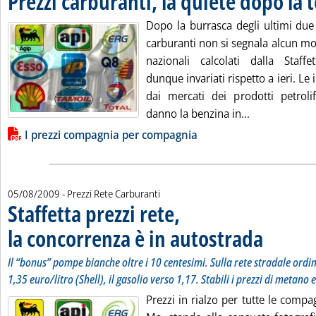
Prezzi carburanti, la quiete dopo la
Dopo la burrasca degli ultimi due 
carburanti non si segnala alcun mo
nazionali calcolati dalla Staff
dunque invariati rispetto a ieri. Le
dai mercati dei prodotti petroli
Leggi tutta l
danno la benzina in...
Lista allegati PDF alla notizia
I prezzi compagnia per compagnia
05/08/2009
- Prezzi Rete Carburanti
Staffetta prezzi rete,
la concorrenza è in autostrada
. Sottotitolo: I
. Pubblicata me
Il “bonus” pompe bianche oltre i 10 centesimi. Sulla rete stradale ordin
1,35 euro/litro (Shell), il gasolio verso 1,17. Stabili i prezzi di metano 
Prezzi in rialzo per tutte le comp