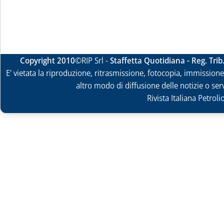
Copyright 2010
©RIP Srl -
Staffetta Quotidiana - Reg. Tri
E' vietata la riproduzione, ritrasmissione, fotocopia, immissione 
altro modo di diffusione delle notizie o ser
Rivista Italiana Petrol