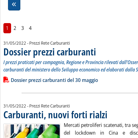
1
2
3
4
31/05/2022
- Prezzi Rete Carburanti
Dossier prezzi carburanti
. Sottotitolo: I prezzi prati
. Pubblicata martedì 31 magg
I prezzi praticati per compagnia, Regione e Provincia rilevati dall'Osse
carburanti del ministero dello Sviluppo economico ed elaborati dalla S
Leggi tutta la notizia: 'Dossier prezzi carburanti'
Lista allegati PDF alla notizia
Dossier prezzi carburanti del 30 maggio
31/05/2022
- Prezzi Rete Carburanti
Carburanti, nuovi forti rialzi
. Pubblicata martedì
Mercati petroliferi scatenati, tra s
del lockdown in Cina e discu