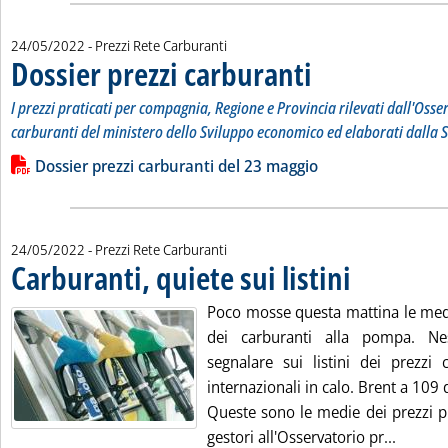
24/05/2022
- Prezzi Rete Carburanti
Dossier prezzi carburanti
. Sottotitolo: I prezzi prati
. Pubblicata martedì 24 magg
I prezzi praticati per compagnia, Regione e Provincia rilevati dall'Osse
carburanti del ministero dello Sviluppo economico ed elaborati dalla S
Leggi tutta la notizia: 'Dossier prezzi carburanti'
Lista allegati PDF alla notizia
Dossier prezzi carburanti del 23 maggio
24/05/2022
- Prezzi Rete Carburanti
Carburanti, quiete sui listini
. Pubblicata martedì
Poco mosse questa mattina le medi
dei carburanti alla pompa. N
segnalare sui listini dei prezzi c
internazionali in calo. Brent a 109 d
Queste sono le medie dei prezzi pr
Leggi tu
gestori all'Osservatorio pr...