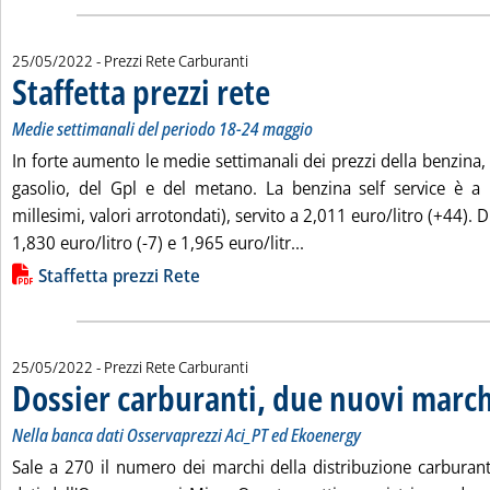
25/05/2022
- Prezzi Rete Carburanti
Staffetta prezzi rete
. Sottotitolo: Medie settimanali del perio
. Pubblicata mercoledì 25 maggio 2022 all
Medie settimanali del periodo 18-24 maggio
In forte aumento le medie settimanali dei prezzi della benzina, i
gasolio, del Gpl e del metano. La benzina self service è a 
millesimi, valori arrotondati), servito a 2,011 euro/litro (+44). 
Leggi tutta la notizia: 'S
1,830 euro/litro (-7) e 1,965 euro/litr...
Lista allegati PDF alla notizia
Staffetta prezzi Rete
25/05/2022
- Prezzi Rete Carburanti
Dossier carburanti, due nuovi march
Nella banca dati Osservaprezzi Aci_PT ed Ekoenergy
Sale a 270 il numero dei marchi della distribuzione carburant