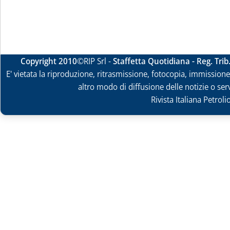
Copyright 2010
©RIP Srl -
Staffetta Quotidiana - Reg. Tri
E' vietata la riproduzione, ritrasmissione, fotocopia, immissione 
altro modo di diffusione delle notizie o ser
Rivista Italiana Petrol