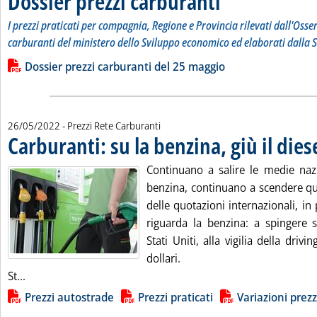
Dossier prezzi carburanti
I prezzi praticati per compagnia, Regione e Provincia rilevati dall'Osse
carburanti del ministero dello Sviluppo economico ed elaborati dalla S
Leggi tutta la notizia: 'Dossier prezzi carburanti'
Lista allegati PDF alla notizia
Dossier prezzi carburanti del 25 maggio
26/05/2022
- Prezzi Rete Carburanti
Carburanti: su la benzina, giù il dies
Continuano a salire le medie nazi
benzina, continuano a scendere que
delle quotazioni internazionali, in
riguarda la benzina: a spingere s
Stati Uniti, alla vigilia della driv
dollari.
Leggi tutta la notizia: 'Carburanti: su la benzina, giù il die
St...
Lista allegati PDF alla notizia
Prezzi autostrade
Prezzi praticati
Variazioni prezz