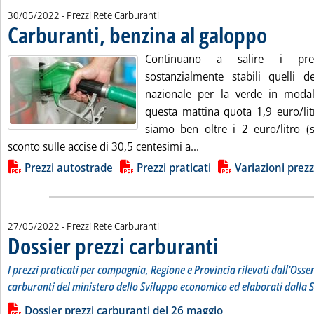
30/05/2022
- Prezzi Rete Carburanti
Carburanti, benzina al galoppo
. Pubblicata l
Continuano a salire i prez
sostanzialmente stabili quelli 
nazionale per la verde in modali
questa mattina quota 1,9 euro/lit
siamo ben oltre i 2 euro/litro (
Leggi tutta la notizia:
sconto sulle accise di 30,5 centesimi a...
Lista allegati PDF alla notizia
Prezzi autostrade
Prezzi praticati
Variazioni prezz
27/05/2022
- Prezzi Rete Carburanti
Dossier prezzi carburanti
. Sottotitolo: I prezzi prati
. Pubblicata venerdì 27 magg
I prezzi praticati per compagnia, Regione e Provincia rilevati dall'Osse
carburanti del ministero dello Sviluppo economico ed elaborati dalla S
Leggi tutta la notizia: 'Dossier prezzi carburanti'
Lista allegati PDF alla notizia
Dossier prezzi carburanti del 26 maggio