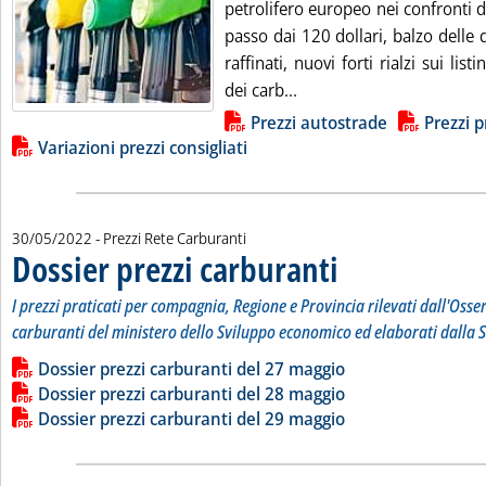
petrolifero europeo nei confronti d
passo dai 120 dollari, balzo delle 
raffinati, nuovi forti rialzi sui listi
Leggi tutta la notizia: 'C
dei carb...
Lista allegati PDF alla notizia
Prezzi autostrade
Prezzi p
Variazioni prezzi consigliati
30/05/2022
- Prezzi Rete Carburanti
Dossier prezzi carburanti
. Sottotitolo: I prezzi prati
. Pubblicata lunedì 30 maggi
I prezzi praticati per compagnia, Regione e Provincia rilevati dall'Osse
carburanti del ministero dello Sviluppo economico ed elaborati dalla S
Leggi tutta la notizia: 'Dossier prezzi carburanti'
Lista allegati PDF alla notizia
Dossier prezzi carburanti del 27 maggio
Dossier prezzi carburanti del 28 maggio
Dossier prezzi carburanti del 29 maggio