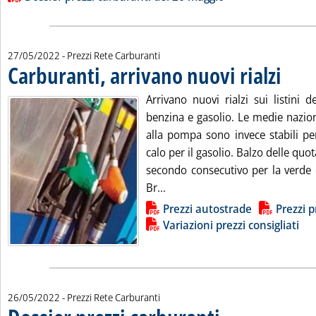
27/05/2022
- Prezzi Rete Carburanti
Carburanti, arrivano nuovi rialzi
. Pubblica
Arrivano nuovi rialzi sui listini de
benzina e gasolio. Le medie naziona
alla pompa sono invece stabili per
calo per il gasolio. Balzo delle quot
secondo consecutivo per la verde e 
Leggi tutta la notizia: 'Carbur
Br...
Lista allegati PDF alla notizia
Prezzi autostrade
Prezzi p
Variazioni prezzi consigliati
26/05/2022
- Prezzi Rete Carburanti
. Sottotitolo: I prezzi prati
. Pubblicata giovedì 26 magg