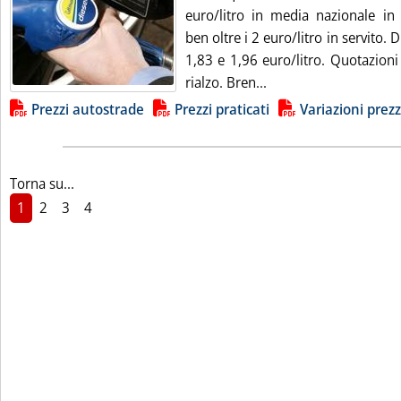
euro/litro in media nazionale in 
ben oltre i 2 euro/litro in servito. 
1,83 e 1,96 euro/litro. Quotazioni 
Leggi tutta la notizia
rialzo. Bren...
Lista allegati PDF alla notizia
Prezzi autostrade
Prezzi praticati
Variazioni prezz
Torna su...
1
2
3
4