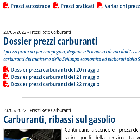
Lista allegati PDF alla notizia
Prezzi autostrade
Prezzi praticati
Variazioni prezz
23/05/2022
- Prezzi Rete Carburanti
Dossier prezzi carburanti
. Sottotitolo: I prezzi prati
. Pubblicata lunedì 23 maggi
I prezzi praticati per compagnia, Regione e Provincia rilevati dall'Osse
carburanti del ministero dello Sviluppo economico ed elaborati dalla S
Leggi tutta la notizia: 'Dossier prezzi carburanti'
Lista allegati PDF alla notizia
Dossier prezzi carburanti del 20 maggio
Dossier prezzi carburanti del 21 maggio
Dossier prezzi carburanti del 22 maggio
23/05/2022
- Prezzi Rete Carburanti
Carburanti, ribassi sul gasolio
. Pubblicata lun
Continuano a scendere i prezzi del
salire quelli della benzina. La 