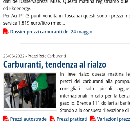
dati dell'Osservaprezzi Mise. Questa mattina registriamo due 
ed Ekoenergy.
Per Aci_PT (3 punti vendita in Toscana) questi sono i prezzi med
Leggi tutta la notizia: 'Dossier
service 1,819 euro/litro (med...
Lista allegati PDF alla notizia
Dossier prezzi carburanti del 24 maggio
25/05/2022
- Prezzi Rete Carburanti
Carburanti, tendenza al rialzo
. Pubblicata merc
In lieve rialzo questa mattina l
prezzi dei carburanti alla pompa. 
consigliati solo piccoli aggiu
internazionali in calo per la benz
gasolio. Brent a 111 dollari al baril
Stando alla consueta rilevazione di S
Lista allegati PDF alla notizia
Prezzi autostrade
Prezzi praticati
Variazioni prezz