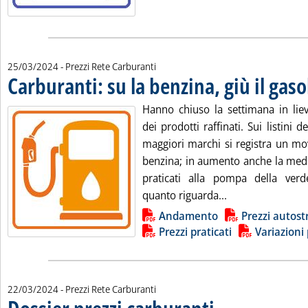
25/03/2024
- Prezzi Rete Carburanti
Carburanti: su la benzina, giù il gaso
Hanno chiuso la settimana in liev
dei prodotti raffinati. Sui listini d
maggiori marchi si registra un mov
benzina; in aumento anche la medi
praticati alla pompa della verd
Leggi tutta la no
quanto riguarda...
Lista allegati PDF alla notizia
Andamento
Prezzi autost
Prezzi praticati
Variazioni 
22/03/2024
- Prezzi Rete Carburanti
. Sottotitolo: I prezzi pratic
. Pubblicata venerdì 22 marz