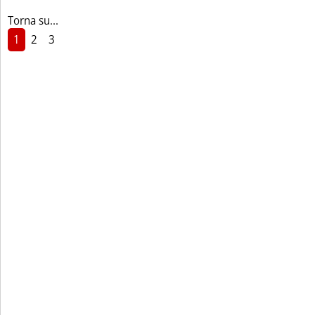
Torna su...
1
2
3