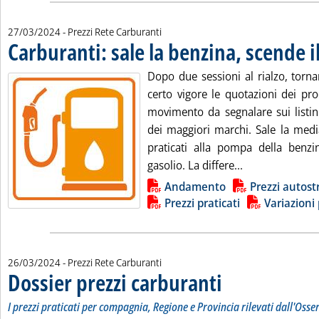
27/03/2024
- Prezzi Rete Carburanti
Carburanti: sale la benzina, scende i
Dopo due sessioni al rialzo, torn
certo vigore le quotazioni dei pro
movimento da segnalare sui listini
dei maggiori marchi. Sale la medi
praticati alla pompa della benzi
Leggi tutta la n
gasolio. La differe...
Lista allegati PDF alla notizia
Andamento
Prezzi autost
Prezzi praticati
Variazioni 
26/03/2024
- Prezzi Rete Carburanti
Dossier prezzi carburanti
. Sottotitolo: I prezzi pratic
. Pubblicata martedì 26 marz
I prezzi praticati per compagnia, Regione e Provincia rilevati dall'Osse