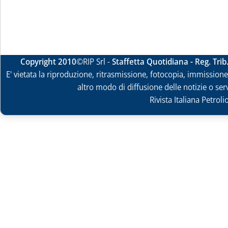
Copyright 2010
©RIP Srl -
Staffetta Quotidiana - Reg. Tri
E' vietata la riproduzione, ritrasmissione, fotocopia, immissione 
altro modo di diffusione delle notizie o ser
Rivista Italiana Petrol