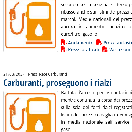
secondo per la benzina e il terzo pe
ribasso anche sui listini dei prezzi 
marchi. Medie nazionali dei prezz
ancora in aumento: benzina 
Leggi tutta la 
euro/litro, gasolio...
Lista allegati PDF alla notizia
Andamento
Prezzi autost
Prezzi praticati
Variazioni 
21/03/2024
- Prezzi Rete Carburanti
Carburanti, proseguono i rialzi
. Pubblicata g
Battuta d'arresto per le quotazioni 
mentre continua la corsa dei prezz
sulla scia dei forti rialzi registra
listini dei prezzi consigliati dei m
in media nazionale self service o
Leggi tutta la notizia: 'Car
gasoli...