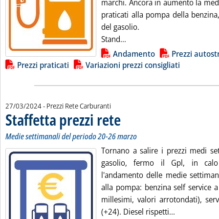
marchi. Ancora in aumento la medi
praticati alla pompa della benzina
del gasolio.
Leggi tutta la notizia: 'Carb
Stand...
Lista allegati PDF alla notizia
Andamento
Prezzi autost
Prezzi praticati
Variazioni prezzi consigliati
27/03/2024
- Prezzi Rete Carburanti
Staffetta prezzi rete
. Sottotitolo: Medie settimanali del perio
. Pubblicata mercoledì 27 marzo 2024 alle
Medie settimanali del periodo 20-26 marzo
Tornano a salire i prezzi medi se
gasolio, fermo il Gpl, in cal
l'andamento delle medie settimanal
alla pompa: benzina self service a
millesimi, valori arrotondati), ser
Leggi tutta l
(+24). Diesel rispetti...