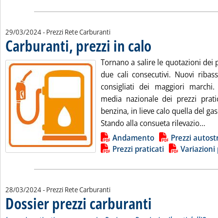
29/03/2024
- Prezzi Rete Carburanti
Carburanti, prezzi in calo
. Pubblicata venerdì 29 marz
Tornano a salire le quotazioni dei p
due cali consecutivi. Nuovi ribassi
consigliati dei maggiori marchi
media nazionale dei prezzi prati
benzina, in lieve calo quella del gas
Legg
Stando alla consueta rilevazio...
Lista allegati PDF alla notizia
Andamento
Prezzi autost
Prezzi praticati
Variazioni 
28/03/2024
- Prezzi Rete Carburanti
Dossier prezzi carburanti
. Sottotitolo: I prezzi pratic
. Pubblicata giovedì 28 marz