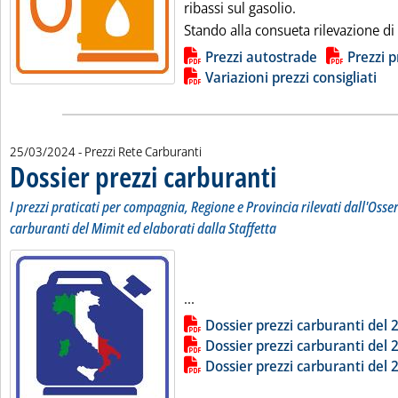
ribassi sul gasolio.
Stando alla consueta rilevazione di 
Lista allegati PDF alla notizia
Prezzi autostrade
Prezzi p
Variazioni prezzi consigliati
25/03/2024
- Prezzi Rete Carburanti
Dossier prezzi carburanti
. Sottotitolo: I prezzi pratic
. Pubblicata lunedì 25 marzo
I prezzi praticati per compagnia, Regione e Provincia rilevati dall'Osse
carburanti del Mimit ed elaborati dalla Staffetta
Leggi tutta la notizia: 'Dossier p
...
Lista allegati PDF alla notizia
Dossier prezzi carburanti del
Dossier prezzi carburanti del
Dossier prezzi carburanti del