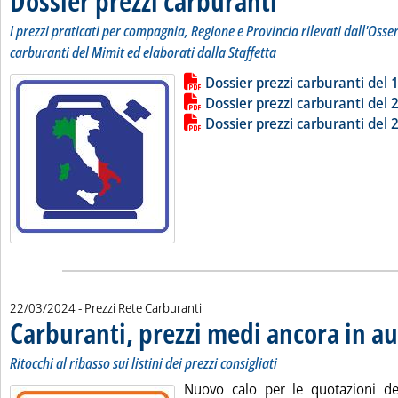
Dossier prezzi carburanti
I prezzi praticati per compagnia, Regione e Provincia rilevati dall'Osse
carburanti del Mimit ed elaborati dalla Staffetta
Lista allegati PDF alla notizia
Leggi tutta la notizia: 'Dossier pr
Dossier prezzi carburanti del
Dossier prezzi carburanti del
Dossier prezzi carburanti del
22/03/2024
- Prezzi Rete Carburanti
Carburanti, prezzi medi ancora in 
Ritocchi al ribasso sui listini dei prezzi consigliati
Nuovo calo per le quotazioni dei 