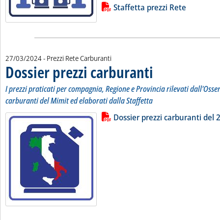
Lista allegati PDF alla notizia
Staffetta prezzi Rete
27/03/2024
- Prezzi Rete Carburanti
Dossier prezzi carburanti
. Sottotitolo: I prezzi pratic
. Pubblicata mercoledì 27 m
I prezzi praticati per compagnia, Regione e Provincia rilevati dall'Osse
carburanti del Mimit ed elaborati dalla Staffetta
Lista allegati PDF alla notizia
Leggi tutta la notizia: 'Dossier pr
Dossier prezzi carburanti del