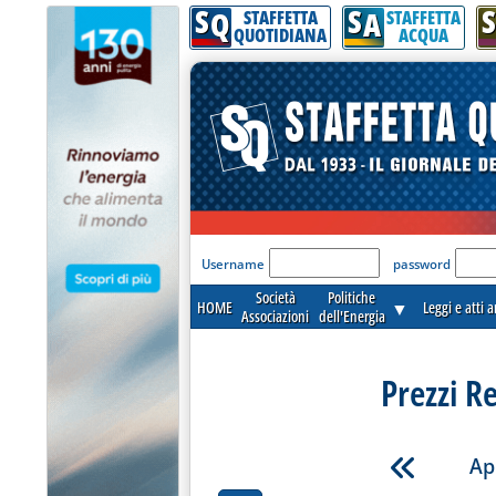
S
S
S
Q
A
STAFFETTA
STAFFETTA
QUOTIDIANA
ACQUA
'Modulo Login per acceder
Username
password
Società
Politiche
HOME
▼
Leggi e atti 
Associazioni
dell'Energia
Prezzi R
Ap