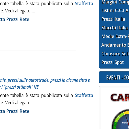
Margini Com
ente tabella è stata pubblicata sulla
Staffetta
Leggi tutta la notizia: 'Staffetta Prezzi Rete '
Listini C.C.I.A
le. Vedi allegato....
ia
Prezzi Italia
tta Prezzi Rete
Stacchi Italia
Medie Extra-
Andamento E
Chiusure Set
Prezzi Spot
otitolo: Il punto settimanale su prezzi delle compagnie, prezzi sulle autostrade, prezzi in alcune 
blicata mercoledì 08 aprile 2009 alle 11.14.
EVENTI - 
ie, prezzi sulle autostrade, prezzi in alcune città e
e i "prezzi ottimali" NE
ente tabella è stata pubblicata sulla
Staffetta
Leggi tutta la notizia: 'Staffetta Prezzi Rete'
le. Vedi allegato....
ia
tta Prezzi Rete