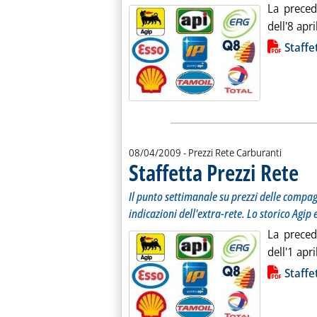
La preced
dell'8 apri
Lista allegati PDF alla notiz
Staffe
08/04/2009
- Prezzi Rete Carburanti
Staffetta Prezzi Rete
. Sott
. Pub
Il punto settimanale su prezzi delle compagn
indicazioni dell'extra-rete. Lo storico Agip 
La preced
dell'1 apri
Lista allegati PDF alla notiz
Staffe