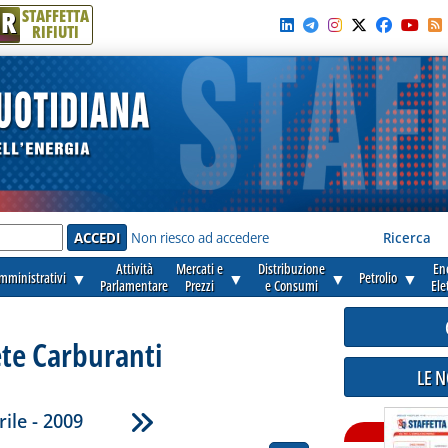
R
STAFFETTA
RIFIUTI
e'
Non riesco ad accedere
Ricerca
Attività
Mercati e
Distribuzione
En
amministrativi
▼
▼
▼
Petrolio
▼
Parlamentare
Prezzi
e Consumi
Ele
ete Carburanti
LE 
rile - 2009