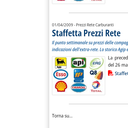
01/04/2009
- Prezzi Rete Carburanti
Staffetta Prezzi Rete
. Sott
. Pub
Il punto settimanale su prezzi delle compagn
indicazioni dell'extra-rete. Lo storico Agip 
La preced
del 26 mar
Lista allegati PDF alla notiz
Staffe
Torna su...