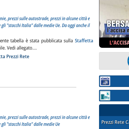
totitolo: Il punto settimanale su prezzi delle compagnie, prezzi sulle autostrade, prezzi in alcune
blicata mercoledì 22 aprile 2009 alle 11.32.
ie, prezzi sulle autostrade, prezzi in alcune città e
 gli "stacchi Italia" dalle medie Ue. Da oggi anche il
ente tabella è stata pubblicata sulla
Staffetta
L’ACCIS
Leggi tutta la notizia: 'Staffetta Prezzi Rete '
le. Vedi allegato....
ia
tta Prezzi Rete
Sezione:
Sezione: quotaz
totitolo: Il punto settimanale su prezzi delle compagnie, prezzi sulle autostrade, prezzi in alcune 
blicata mercoledì 15 aprile 2009 alle 11.1.
ie, prezzi sulle autostrade, prezzi in alcune città e
STAFFETTA PRE
Prezzi Rete 
 gli "stacchi Italia" dalle medie Ue