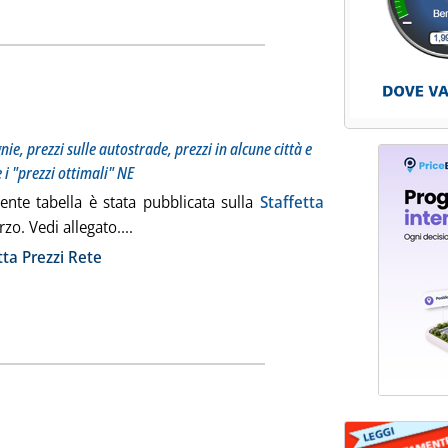
otitolo: Il punto settimanale su prezzi delle compagnie, prezzi sulle autostrade, prezzi in alcune 
blicata mercoledì 01 aprile 2009 alle 12.18.
ie, prezzi sulle autostrade, prezzi in alcune città e
e i "prezzi ottimali" NE
ente tabella è stata pubblicata sulla
Staffetta
Leggi tutta la notizia: 'Staffetta Prezzi Rete'
zo. Vedi allegato....
ia
tta Prezzi Rete