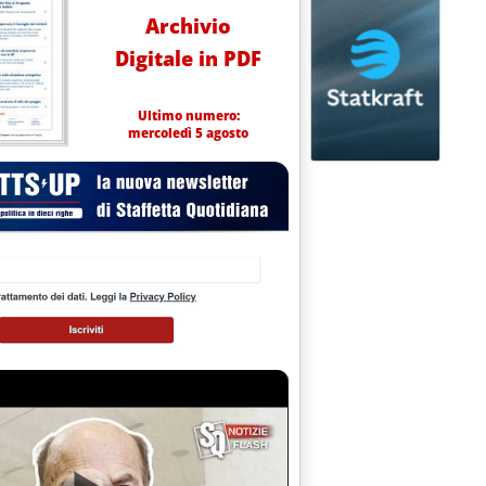
Archivio
Digitale in PDF
Ultimo numero:
mercoledì 5 agosto
città e indicazioni dell'extra-rete. Lo storico Agip e gli "stacchi Italia" dalle medie Ue. I prezz