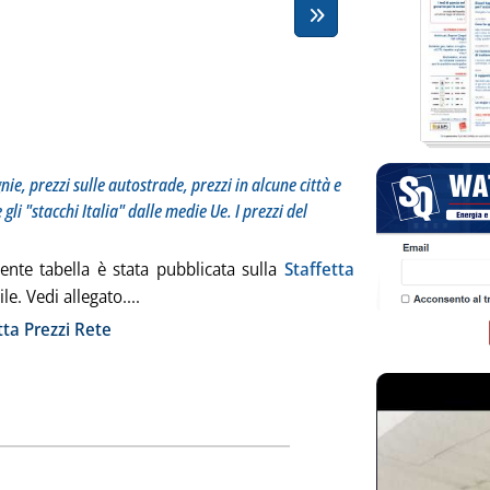
totitolo: Il punto settimanale su prezzi delle compagnie, prezzi sulle autostrade, prezzi in alcune 
blicata mercoledì 29 aprile 2009 alle 11.31.
ie, prezzi sulle autostrade, prezzi in alcune città e
 gli "stacchi Italia" dalle medie Ue. I prezzi del
ente tabella è stata pubblicata sulla
Staffetta
Leggi tutta la notizia: 'Staffetta Prezzi Rete '
le. Vedi allegato....
ia
tta Prezzi Rete