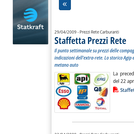
29/04/2009
- Prezzi Rete Carburanti
Staffetta Prezzi Rete
. Sot
. Pub
Il punto settimanale su prezzi delle compagn
indicazioni dell'extra-rete. Lo storico Agip e
metano auto
La preced
del 22 apri
Lista allegati PDF alla notiz
Staffe