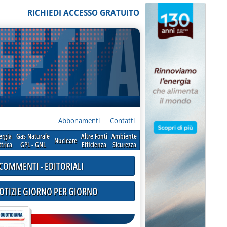
RICHIEDI ACCESSO GRATUITO
Abbonamenti
Contatti
ergia
Gas Naturale
Altre Fonti
Ambiente
Nucleare
ttrica
GPL - GNL
Efficienza
Sicurezza
COMMENTI - EDITORIALI
NOTIZIE GIORNO PER GIORNO