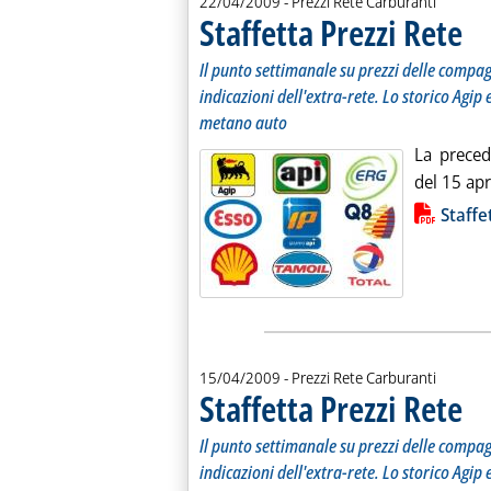
22/04/2009
- Prezzi Rete Carburanti
Staffetta Prezzi Rete
. Sot
. Pub
Il punto settimanale su prezzi delle compagn
indicazioni dell'extra-rete. Lo storico Agip e
metano auto
La preced
del 15 apri
Lista allegati PDF alla notiz
Staffe
15/04/2009
- Prezzi Rete Carburanti
Staffetta Prezzi Rete
. Sot
. Pub
Il punto settimanale su prezzi delle compagn
indicazioni dell'extra-rete. Lo storico Agip e