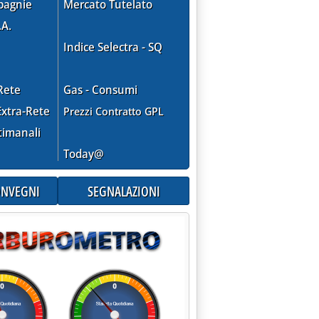
pagnie
Mercato Tutelato
.A.
Indice Selectra - SQ
Rete
Gas - Consumi
xtra-Rete
Prezzi Contratto GPL
timanali
Today@
città e indicazioni dell'extra-rete. Lo storico Agip e i "prezzi ottimali" NE
CONVEGNI
SEGNALAZIONI