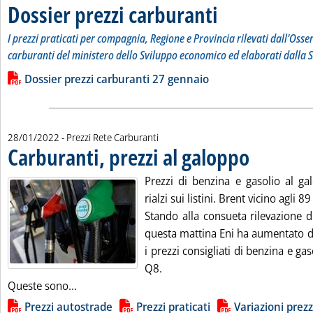
Dossier prezzi carburanti
. Sottotitolo: I prezzi prati
. Pubblicata venerdì 28 genn
I prezzi praticati per compagnia, Regione e Provincia rilevati dall'Osse
carburanti del ministero dello Sviluppo economico ed elaborati dalla S
Leggi tutta la notizia: 'Dossier prezzi carburanti'
Lista allegati PDF alla notizia
Dossier prezzi carburanti 27 gennaio
28/01/2022
- Prezzi Rete Carburanti
Carburanti, prezzi al galoppo
. Pubblicata venerd
Prezzi di benzina e gasolio al ga
rialzi sui listini. Brent vicino agli 89
Stando alla consueta rilevazione d
questa mattina Eni ha aumentato di
i prezzi consigliati di benzina e ga
Q8.
Leggi tutta la notizia: 'Carburanti, prezzi al gal
Queste sono...
Lista allegati PDF alla notizia
Prezzi autostrade
Prezzi praticati
Variazioni prezz