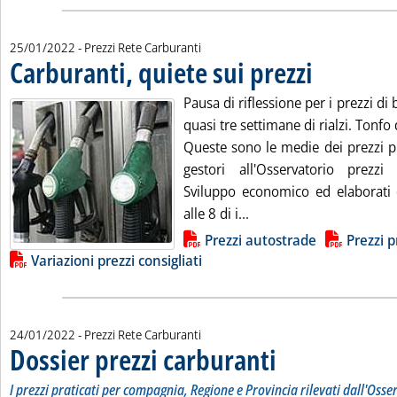
25/01/2022
- Prezzi Rete Carburanti
Carburanti, quiete sui prezzi
. Pubblicata marted
Pausa di riflessione per i prezzi di
quasi tre settimane di rialzi. Tonfo 
Queste sono le medie dei prezzi pr
gestori all'Osservatorio prezzi
Sviluppo economico ed elaborati da
Leggi tutta la notizia: '
alle 8 di i...
Lista allegati PDF alla notizia
Prezzi autostrade
Prezzi p
Variazioni prezzi consigliati
24/01/2022
- Prezzi Rete Carburanti
Dossier prezzi carburanti
. Sottotitolo: I prezzi prati
. Pubblicata lunedì 24 genna
I prezzi praticati per compagnia, Regione e Provincia rilevati dall'Osse