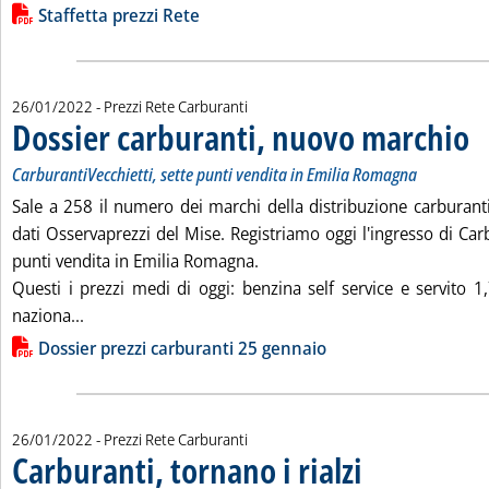
Lista allegati PDF alla notizia
Staffetta prezzi Rete
26/01/2022
- Prezzi Rete Carburanti
Dossier carburanti, nuovo marchio
. So
. P
CarburantiVecchietti, sette punti vendita in Emilia Romagna
Sale a 258 il numero dei marchi della distribuzione carburanti
dati Osservaprezzi del Mise. Registriamo oggi l'ingresso di Carb
punti vendita in Emilia Romagna.
Questi i prezzi medi di oggi: benzina self service e servito 1
Leggi tutta la notizia: 'Dossier carburanti, nuovo ma
naziona...
Lista allegati PDF alla notizia
Dossier prezzi carburanti 25 gennaio
26/01/2022
- Prezzi Rete Carburanti
Carburanti, tornano i rialzi
. Pubblicata mercoledì 2