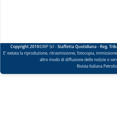
Copyright 2010
©RIP Srl -
Staffetta Quotidiana - Reg. Tri
E' vietata la riproduzione, ritrasmissione, fotocopia, immissione 
altro modo di diffusione delle notizie o ser
Rivista Italiana Petrol