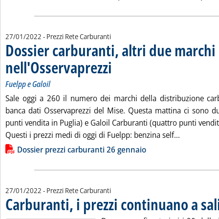
27/01/2022
- Prezzi Rete Carburanti
Dossier carburanti, altri due marchi
nell'Osservaprezzi
. Sottotitolo: Fuelpp e Galoil
. Pubblicata giovedì 27 gennaio 2022 alle 9.5.
Fuelpp e Galoil
Sale oggi a 260 il numero dei marchi della distribuzione carbu
banca dati Osservaprezzi del Mise. Questa mattina ci sono d
punti vendita in Puglia) e Galoil Carburanti (quattro punti vendit
Leggi tutta
Questi i prezzi medi di oggi di Fuelpp: benzina self...
Lista allegati PDF alla notizia
Dossier prezzi carburanti 26 gennaio
27/01/2022
- Prezzi Rete Carburanti
Carburanti, i prezzi continuano a sal