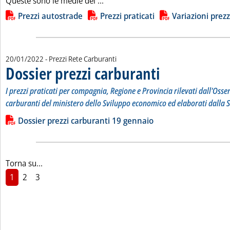
Leggi tutta la notizia: 'Carburanti, 
Queste sono le medie dei ...
Lista allegati PDF alla notizia
Prezzi autostrade
Prezzi praticati
Variazioni prezz
20/01/2022
- Prezzi Rete Carburanti
Dossier prezzi carburanti
. Sottotitolo: I prezzi prati
. Pubblicata giovedì 20 genn
I prezzi praticati per compagnia, Regione e Provincia rilevati dall'Osse
carburanti del ministero dello Sviluppo economico ed elaborati dalla S
Leggi tutta la notizia: 'Dossier prezzi carburanti'
Lista allegati PDF alla notizia
Dossier prezzi carburanti 19 gennaio
Torna su...
1
2
3