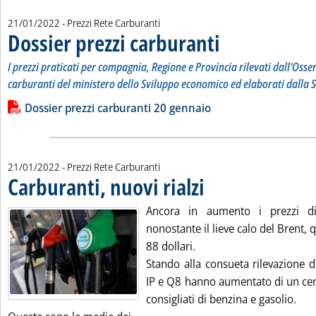
21/01/2022
- Prezzi Rete Carburanti
Dossier prezzi carburanti
. Sottotitolo: I prezzi prati
. Pubblicata venerdì 21 genn
I prezzi praticati per compagnia, Regione e Provincia rilevati dall'Osse
carburanti del ministero dello Sviluppo economico ed elaborati dalla S
Leggi tutta la notizia: 'Dossier prezzi carburanti'
Lista allegati PDF alla notizia
Dossier prezzi carburanti 20 gennaio
21/01/2022
- Prezzi Rete Carburanti
Carburanti, nuovi rialzi
. Pubblicata venerdì 21 gennaio 2
Ancora in aumento i prezzi di
nonostante il lieve calo del Brent, 
88 dollari.
Stando alla consueta rilevazione d
IP e Q8 hanno aumentato di un cent
consigliati di benzina e gasolio.