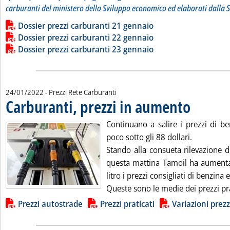
carburanti del ministero dello Sviluppo economico ed elaborati dalla S
Leggi tutta la notizia: 'Dossier prezzi carburanti'
Lista allegati PDF alla notizia
Dossier prezzi carburanti 21 gennaio
Dossier prezzi carburanti 22 gennaio
Dossier prezzi carburanti 23 gennaio
24/01/2022
- Prezzi Rete Carburanti
Carburanti, prezzi in aumento
. Pubblicata lun
Continuano a salire i prezzi di be
poco sotto gli 88 dollari.
Stando alla consueta rilevazione d
questa mattina Tamoil ha aumenta
litro i prezzi consigliati di benzina 
Queste sono le medie dei prezzi pra
Lista allegati PDF alla notizia
Prezzi autostrade
Prezzi praticati
Variazioni prezz