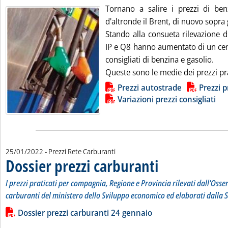
Tornano a salire i prezzi di be
d'altronde il Brent, di nuovo sopra g
Stando alla consueta rilevazione d
IP e Q8 hanno aumentato di un cent
consigliati di benzina e gasolio.
Queste sono le medie dei prezzi prat
Lista allegati PDF alla notizia
Prezzi autostrade
Prezzi p
Variazioni prezzi consigliati
25/01/2022
- Prezzi Rete Carburanti
Dossier prezzi carburanti
. Sottotitolo: I prezzi prati
. Pubblicata martedì 25 genn
I prezzi praticati per compagnia, Regione e Provincia rilevati dall'Osse
carburanti del ministero dello Sviluppo economico ed elaborati dalla S
Leggi tutta la notizia: 'Dossier prezzi carburanti'
Lista allegati PDF alla notizia
Dossier prezzi carburanti 24 gennaio