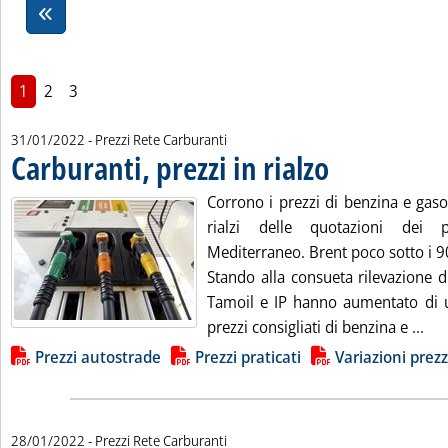
1
2
3
31/01/2022
- Prezzi Rete Carburanti
Carburanti, prezzi in rialzo
. Pubblicata lunedì 31 ge
Corrono i prezzi di benzina e gasol
rialzi delle quotazioni dei p
Mediterraneo. Brent poco sotto i 90
Stando alla consueta rilevazione d
Tamoil e IP hanno aumentato di un
Leg
prezzi consigliati di benzina e ...
Lista allegati PDF alla notizia
Prezzi autostrade
Prezzi praticati
Variazioni prezz
28/01/2022
- Prezzi Rete Carburanti