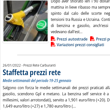
Dopo aver sfiorato ieri i 90 dollar
mattina in lieve ribasso ma sempr
spinto dal calo delle scorte negl
tensioni tra Russia e Ucraina. Conti
di benzina e gasolio, anch'essi
Leggi tutta la n
vedevano dall'est...
Lista allegati PDF alla notizia
Prezzi autostrade
Prezzi p
Variazioni prezzi consigliati
26/01/2022
- Prezzi Rete Carburanti
Staffetta prezzi rete
. Sottotitolo: Medie settimanali del perio
. Pubblicata mercoledì 26 gennaio 2022 al
Medie settimanali del periodo 19-25 gennaio
Salgono con forza le medie settimanali dei prezzi praticati a
gasolio, scendono Gpl e metano. La benzina self service è a
millesimi, valori arrotondati), servito a 1,901 euro/litro (+20). 
Leggi tutta la notizi
1,649 euro/litro (+27) e 1,780 euro/litro (...