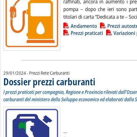
raffinati, ancora in aumento i pre
pompa – dopo che ieri sono partit
titolari di carta “Dedicata a te – Soci
Lista allegati PDF alla notizia
Andamento
Prezzi autost
Prezzi praticati
Variazioni 
29/01/2024
- Prezzi Rete Carburanti
Dossier prezzi carburanti
. Sottotitolo: I prezzi prati
. Pubblicata lunedì 29 genna
I prezzi praticati per compagnia, Regione e Provincia rilevati dall'Osse
carburanti del ministero dello Sviluppo economico ed elaborati dalla S
Leggi tutta la notizia: 'Dossier p
...