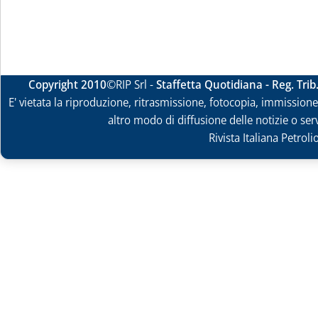
Copyright 2010
©RIP Srl -
Staffetta Quotidiana - Reg. Tri
E' vietata la riproduzione, ritrasmissione, fotocopia, immissione 
altro modo di diffusione delle notizie o ser
Rivista Italiana Petrol