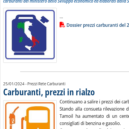
carburanti del ministero dello Sviluppo economico ed elaborati dalla S
Leggi tutta la notizia: 'Dossier p
...
Lista allegati PDF alla notizia
Dossier prezzi carburanti del
25/01/2024
- Prezzi Rete Carburanti
Carburanti, prezzi in rialzo
. Pubblicata giovedì 25 g
Continuano a salire i prezzi dei ca
Stando alla consueta rilevazione d
Tamoil ha aumentato di un centes
consigliati di benzina e gasolio.