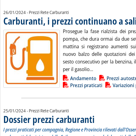
26/01/2024
- Prezzi Rete Carburanti
Carburanti, i prezzi continuano a sal
Prosegue la fase rialzista dei pre
pompa, che dura ormai da due se
mattina si registrano aumenti sui 
nuovo balzo delle quotazioni dei p
sesto consecutivo per la benzina, il
Leggi tutta la notizi
per il gasolio...
Lista allegati PDF alla notizia
Andamento
Prezzi autost
Prezzi praticati
Variazioni 
25/01/2024
- Prezzi Rete Carburanti
Dossier prezzi carburanti
. Sottotitolo: I prezzi prati
. Pubblicata giovedì 25 genn
I prezzi praticati per compagnia, Regione e Provincia rilevati dall'Osse