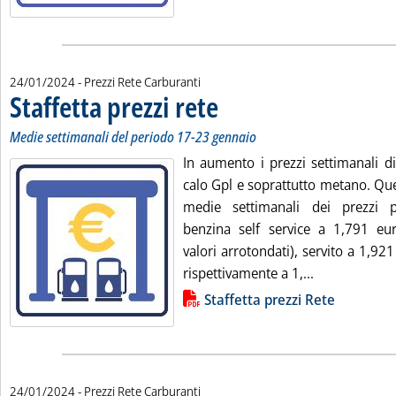
24/01/2024
- Prezzi Rete Carburanti
Staffetta prezzi rete
. Sottotitolo: Medie settimanali del perio
. Pubblicata mercoledì 24 gennaio 2024 al
Medie settimanali del periodo 17-23 gennaio
In aumento i prezzi settimanali di
calo Gpl e soprattutto metano. Qu
medie settimanali dei prezzi p
benzina self service a 1,791 euro
valori arrotondati), servito a 1,921
Leggi tutta la
rispettivamente a 1,...
Lista allegati PDF alla notizia
Staffetta prezzi Rete
24/01/2024
- Prezzi Rete Carburanti