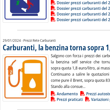
Lista allegati PDF alla notizia
Dossier prezzi carburanti del
Dossier prezzi carburanti del
Dossier prezzi carburanti del
Dossier prezzi carburanti del
29/01/2024
- Prezzi Rete Carburanti
Carburanti, la benzina torna sopra 1
Salgono con forza i prezzi dei car
la benzina self service che tor
sopra quota 1,8 euro/litro, ai mas
Continuano a salire le quotazioni 
come pure il Brent, sopra quota 83 d
Leggi tutta la
Stando alla consue...
Lista allegati PDF alla notizia
Andamento
Prezzi autost
Prezzi praticati
Variazioni 