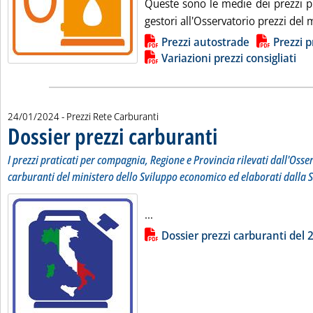
Queste sono le medie dei prezzi pr
gestori all'Osservatorio prezzi del m
Lista allegati PDF alla notizia
Prezzi autostrade
Prezzi p
Variazioni prezzi consigliati
24/01/2024
- Prezzi Rete Carburanti
Dossier prezzi carburanti
. Sottotitolo: I prezzi prati
. Pubblicata mercoledì 24 ge
I prezzi praticati per compagnia, Regione e Provincia rilevati dall'Osse
carburanti del ministero dello Sviluppo economico ed elaborati dalla S
Leggi tutta la notizia: 'Dossier p
...
Lista allegati PDF alla notizia
Dossier prezzi carburanti del