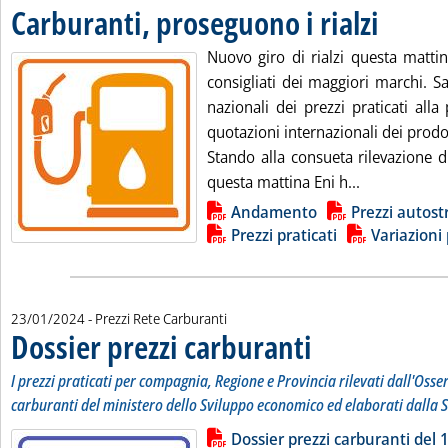
Carburanti, proseguono i rialzi
. Pubblicata m
Nuovo giro di rialzi questa mattina
consigliati dei maggiori marchi. 
nazionali dei prezzi praticati al
quotazioni internazionali dei prodott
Stando alla consueta rilevazione d
Leggi tutta l
questa mattina Eni h...
Lista allegati PDF alla notizia
Andamento
Prezzi autost
Prezzi praticati
Variazioni 
23/01/2024
- Prezzi Rete Carburanti
Dossier prezzi carburanti
. Sottotitolo: I prezzi prati
. Pubblicata martedì 23 genn
I prezzi praticati per compagnia, Regione e Provincia rilevati dall'Osse
carburanti del ministero dello Sviluppo economico ed elaborati dalla S
Lista allegati PDF alla notizia
Leggi tutta la notizia: 'Dossier pr
Dossier prezzi carburanti del