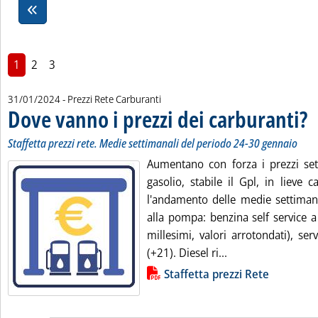
1
2
3
31/01/2024
- Prezzi Rete Carburanti
Dove vanno i prezzi dei carburanti?
. S
. P
Staffetta prezzi rete. Medie settimanali del periodo 24-30 gennaio
Aumentano con forza i prezzi set
gasolio, stabile il Gpl, in lieve 
l'andamento delle medie settimanal
alla pompa: benzina self service a
millesimi, valori arrotondati), ser
Leggi tutta la not
(+21). Diesel ri...
Lista allegati PDF alla notizia
Staffetta prezzi Rete