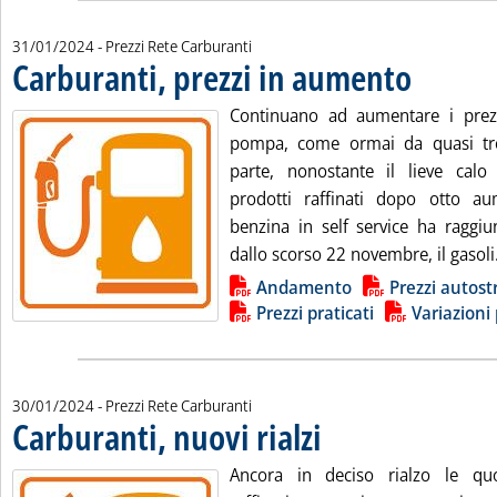
31/01/2024
- Prezzi Rete Carburanti
Carburanti, prezzi in aumento
. Pubblicata mer
Continuano ad aumentare i prezz
pompa, come ormai da quasi tr
parte, nonostante il lieve calo
prodotti raffinati dopo otto au
benzina in self service ha raggiu
dallo scorso 22 novembre, il gasoli.
Lista allegati PDF alla notizia
Andamento
Prezzi autost
Prezzi praticati
Variazioni 
30/01/2024
- Prezzi Rete Carburanti
Carburanti, nuovi rialzi
. Pubblicata martedì 30 gennaio 
Ancora in deciso rialzo le quo