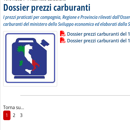
Dossier prezzi carburanti
. Sottotitolo: I prezzi prati
. Pubblicata venerdì 19 genn
I prezzi praticati per compagnia, Regione e Provincia rilevati dall'Osse
carburanti del ministero dello Sviluppo economico ed elaborati dalla S
Lista allegati PDF alla notizia
Leggi tutta la notizia: 'Dossier pr
Dossier prezzi carburanti del
Dossier prezzi carburanti del
Torna su...
1
2
3