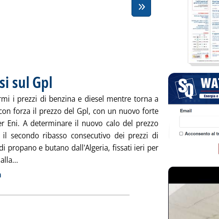
si sul Gpl
. Pubblicata venerdì 31 gennaio 2014 alle 8.44.
rmi i prezzi di benzina e diesel mentre torna a
con forza il prezzo del Gpl, con un nuovo forte
er Eni. A determinare il nuovo calo del prezzo
 il secondo ribasso consecutivo dei prezzi di
di propano e butano dall'Algeria, fissati ieri per
Leggi tutta la notizia: 'Carburanti, forti ribassi sul Gpl'
lla...
ia
a