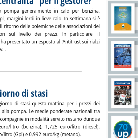
centralità” per il gestore?
la pompa generalmente in calo per benzina,
pl, margini lordi in lieve calo. In settimana si è
 il ritorno delle polemiche delle associazioni dei
ri sul livello dei prezzi. In particolare, il
a presentato un esposto all'Antitrust sui rialzi
Leggi tutta la notizia: 'Staffetta rete, quale “centralità” per i
v...
ia
orno di stasi
. Pubblicata mercoledì 22 gennaio 2014 alle 8.34.
iorno di stasi questa mattina per i prezzi dei
i alla pompa. Le medie ponderate nazionali tra
e compagnie in modalità servito restano dunque
uro/litro (benzina), 1,725 euro/litro (diesel),
/litro (Gpl) e 0,992 euro/kg (metano).