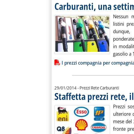
Carburanti, una settim
Nessun m
listini p
dunque,
ponderate
in modalit
gasolio a 1
Lista allegati PDF alla notiz
I prezzi compagnia per compagni
29/01/2014
- Prezzi Rete Carburanti
Staffetta prezzi rete, 
Prezzi so
ulteriore 
mese del 2
fronte pre