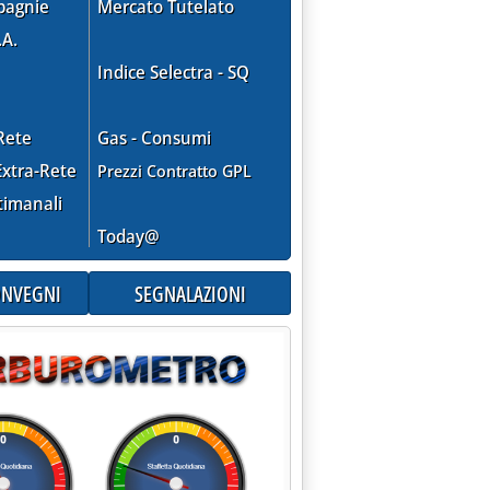
pagnie
Mercato Tutelato
strade'
.A.
Indice Selectra - SQ
Rete
Gas - Consumi
xtra-Rete
Prezzi Contratto GPL
timanali
Today@
CONVEGNI
SEGNALAZIONI
 piatta'