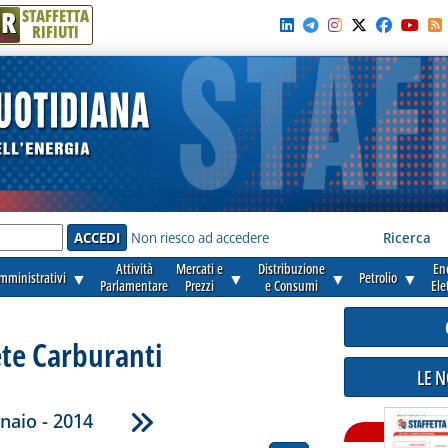
R
STAFFETTA
RIFIUTI
e'
Non riesco ad accedere
Ricerca
Attività
Mercati e
Distribuzione
En
amministrativi
▼
▼
▼
Petrolio
▼
Parlamentare
Prezzi
e Consumi
Ele
ete Carburanti
LE 
naio - 2014