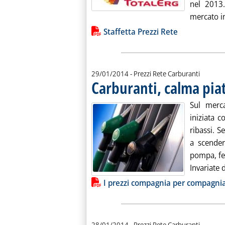
nel 2013.
mercato in
Lista allegati PDF alla notiz
Staffetta Prezzi Rete
29/01/2014
- Prezzi Rete Carburanti
Carburanti, calma pia
Sul merc
iniziata c
ribassi. S
a scender
pompa, fe
Invariate 
Lista allegati PDF alla notiz
I prezzi compagnia per compagni
28/01/2014
- Prezzi Rete Carburanti