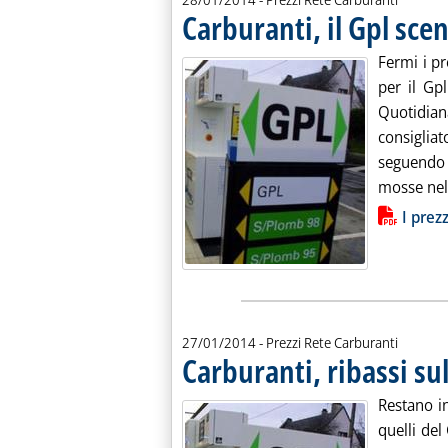
Carburanti, il Gpl sce
Fermi i pr
per il Gpl
Quotidian
consiglia
seguendo
mosse nel 
Lista allegati PDF alla notiz
I prez
27/01/2014
- Prezzi Rete Carburanti
Carburanti, ribassi su
Restano in
quelli del