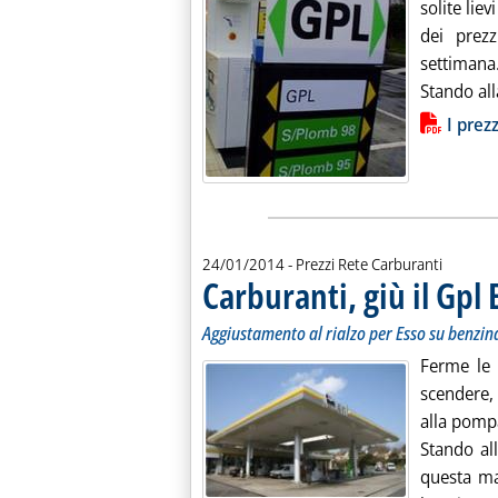
solite lie
dei prezz
settimana
Stando all
Lista allegati PDF alla notiz
I prez
24/01/2014
- Prezzi Rete Carburanti
Carburanti, giù il Gpl 
Aggiustamento al rialzo per Esso su benzina
Ferme le 
scendere, 
alla pompa
Stando all
questa ma