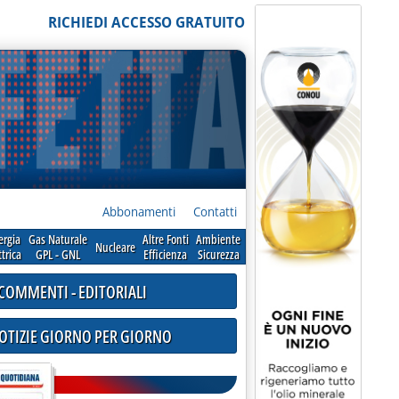
RICHIEDI ACCESSO GRATUITO
Abbonamenti
Contatti
ergia
Gas Naturale
Altre Fonti
Ambiente
Nucleare
ttrica
GPL - GNL
Efficienza
Sicurezza
COMMENTI - EDITORIALI
NOTIZIE GIORNO PER GIORNO