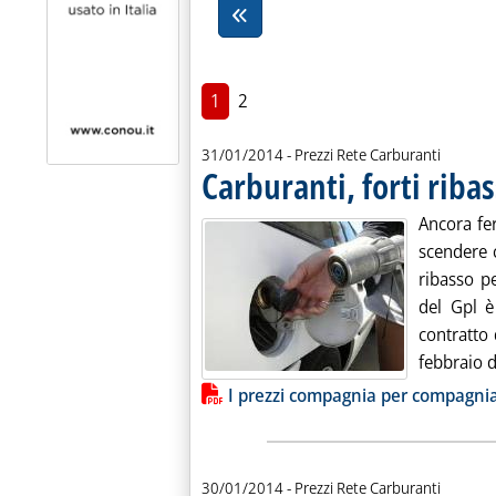
1
2
31/01/2014
- Prezzi Rete Carburanti
Carburanti, forti ribas
Ancora fe
scendere 
ribasso p
del Gpl è
contratto 
febbraio da
Lista allegati PDF alla notiz
I prezzi compagnia per compagni
30/01/2014
- Prezzi Rete Carburanti