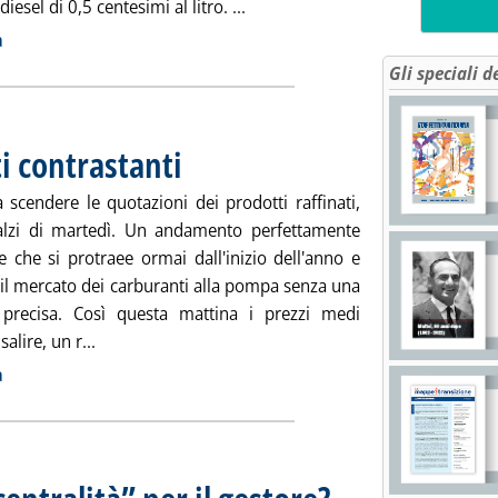
Leggi tutta la notizia: 'Carburant
iesel di 0,5 centesimi al litro. ...
ia
a
Gli speciali d
 contrastanti
. Pubblicata giovedì 23 gennaio 2014 alle 8.45.
 scendere le quotazioni dei prodotti raffinati,
alzi di martedì. Un andamento perfettamente
e che si protraee ormai dall'inizio dell'anno e
 il mercato dei carburanti alla pompa senza una
precisa. Così questa mattina i prezzi medi
Leggi tutta la notizia: 'Carburanti, movimenti cont
alire, un r...
ia
a
. Pubblicata mercoledì 22 genna