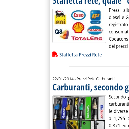
Staffetta rete, quale “
Prezzi al
diesel e G
registrato
consumato
Codacons h
dei prezzi 
Lista allegati PDF alla notiz
Staffetta Prezzi Rete
22/01/2014
- Prezzi Rete Carburanti
Carburanti, secondo gi
Secondo g
carburant
le divers
a 1,795 e
0,871 euro