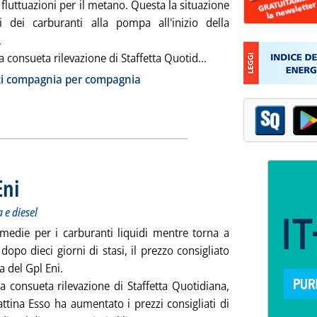
vi fluttuazioni per il metano. Questa la situazione
i dei carburanti alla pompa all'inizio della
.
Leggi tutta la notizia:
a consueta rilevazione di Staffetta Quotid...
ia
zi compagnia per compagnia
Eni
. Sottotitolo: Aggiustamento al rialzo per Esso su benzina e diesel
. Pubblicata venerdì 24 gennaio 2014 alle 8.39.
 e diesel
medie per i carburanti liquidi mentre torna a
dopo dieci giorni di stasi, il prezzo consigliato
 del Gpl Eni.
a consueta rilevazione di Staffetta Quotidiana,
ttina Esso ha aumentato i prezzi consigliati di