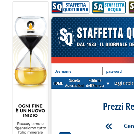
S
S
S
Q
A
STAFFETTA
STAFFETTA
QUOTIDIANA
ACQUA
'Modulo Login per acceder
Username
password
Società
Politiche
HOME
▼
Leggi e atti 
Associazioni
dell'Energia
Prezzi R
Gen