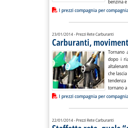
benzina e d
Lista allegati PDF alla notiz
I prezzi compagnia per compagni
23/01/2014
- Prezzi Rete Carburanti
Carburanti, movimenti
Tornano a
dopo i ri
altalenant
che lascia
tendenza 
tornano a s
Lista allegati PDF alla notiz
I prezzi compagnia per compagni
22/01/2014
- Prezzi Rete Carburanti