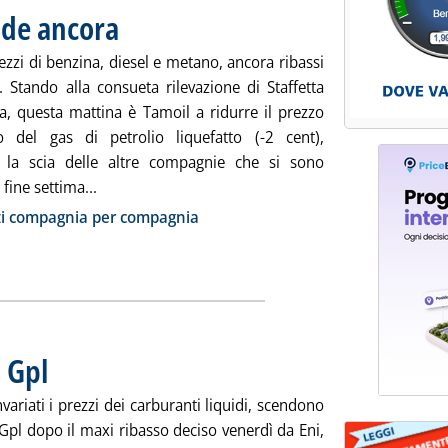
nde ancora
. Pubblicata martedì 28 gennaio 2014 alle 8.44.
ezzi di benzina, diesel e metano, ancora ribassi
. Stando alla consueta rilevazione di Staffetta
a, questa mattina è Tamoil a ridurre il prezzo
to del gas di petrolio liquefatto (-2 cent),
 la scia delle altre compagnie che si sono
Leggi tutta la notizia: 'Carburanti, il Gpl scende 
fine settima...
ia
zi compagnia per compagnia
l Gpl
. Pubblicata lunedì 27 gennaio 2014 alle 8.41.
variati i prezzi dei carburanti liquidi, scendono
 Gpl dopo il maxi ribasso deciso venerdì da Eni,