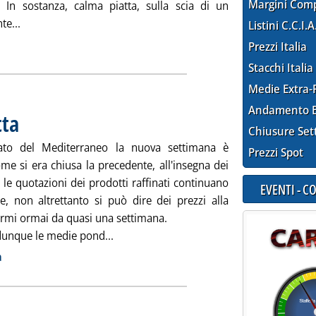
Margini Com
 In sostanza, calma piatta, sulla scia di un
Leggi tutta la notizia: 'Staffetta prezzi rete, il baratro auto
te...
Listini C.C.I.A
ia
Prezzi Italia
Stacchi Italia
Medie Extra-
Andamento E
tta
. Pubblicata mercoledì 29 gennaio 2014 alle 8.53.
Chiusure Set
ato del Mediterraneo la nuova settimana è
Prezzi Spot
ome si era chiusa la precedente, all'insegna dei
e le quotazioni dei prodotti raffinati continuano
EVENTI - 
e, non altrettanto si può dire dei prezzi alla
rmi ormai da quasi una settimana.
Leggi tutta la notizia: 'Carburanti, calma
dunque le medie pond...
ia
a