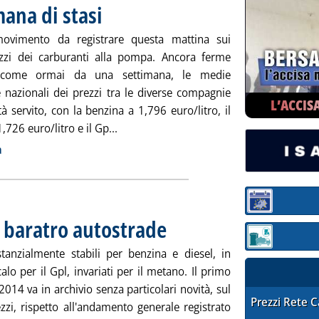
ana di stasi
. Pubblicata giovedì 30 gennaio 2014 alle 8.54.
ovimento da registrare questa mattina sui
rezzi dei carburanti alla pompa. Ancora ferme
 come ormai da una settimana, le medie
 nazionali dei prezzi tra le diverse compagnie
L’ACCIS
à servito, con la benzina a 1,796 euro/litro, il
Leggi tutta la notizia: 'Carburanti, una 
,726 euro/litro e il Gp...
ia
a
Sezione:
il baratro autostrade
. Pubblicata mercoledì 29 gennaio 2014 alle 
Sezione: quotaz
stanzialmente stabili per benzina e diesel, in
calo per il Gpl, invariati per il metano. Il primo
014 va in archivio senza particolari novità, sul
STAFFETTA PRE
Prezzi Rete 
zzi, rispetto all'andamento generale registrato