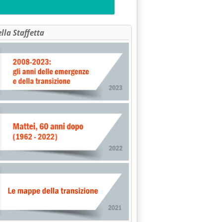
i, giù il Gpl Eni'
ella Staffetta
rastanti'
io 2014 alle 14.55.