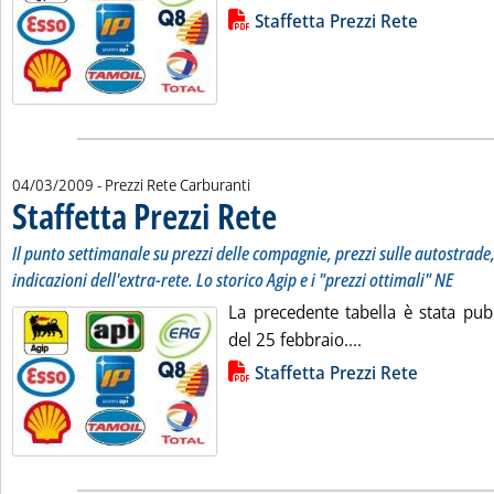
Lista allegati PDF alla notizia
Staffetta Prezzi Rete
04/03/2009
- Prezzi Rete Carburanti
Staffetta Prezzi Rete
. Sottotitolo: Il punto settimanale su prezz
. Pubblicata mercoledì 04 marzo 2009 all
Il punto settimanale su prezzi delle compagnie, prezzi sulle autostrade, 
indicazioni dell'extra-rete. Lo storico Agip e i "prezzi ottimali" NE
La precedente tabella è stata pub
Leggi tutta la not
del 25 febbraio....
Lista allegati PDF alla notizia
Staffetta Prezzi Rete