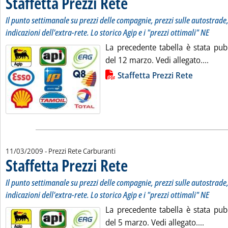
Staffetta Prezzi Rete
Il punto settimanale su prezzi delle compagnie, prezzi sulle autostrade, 
indicazioni dell'extra-rete. Lo storico Agip e i "prezzi ottimali" NE
La precedente tabella è stata pub
Leggi
del 12 marzo. Vedi allegato....
Lista allegati PDF alla notizia
Staffetta Prezzi Rete
11/03/2009
- Prezzi Rete Carburanti
Staffetta Prezzi Rete
. Sottotitolo: Il punto settimanale su prezz
. Pubblicata mercoledì 11 marzo 2009 all
Il punto settimanale su prezzi delle compagnie, prezzi sulle autostrade, 
indicazioni dell'extra-rete. Lo storico Agip e i "prezzi ottimali" NE
La precedente tabella è stata pub
Leggi t
del 5 marzo. Vedi allegato....