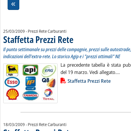
25/03/2009
- Prezzi Rete Carburanti
Staffetta Prezzi Rete
. Sottotitolo: Il punto settimanale su prezz
. Pubblicata mercoledì 25 marzo 2009 all
Il punto settimanale su prezzi delle compagnie, prezzi sulle autostrade, 
indicazioni dell'extra-rete. Lo storico Agip e i "prezzi ottimali" NE
La precedente tabella è stata pub
Leggi
del 19 marzo. Vedi allegato....
Lista allegati PDF alla notizia
Staffetta Prezzi Rete
18/03/2009
- Prezzi Rete Carburanti
. Sottotitolo: Il punto settimanale su prezz
. Pubblicata mercoledì 18 marzo 2009 all