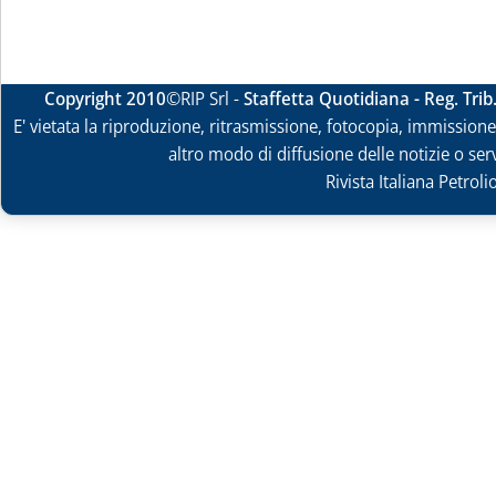
Copyright 2010
©RIP Srl -
Staffetta Quotidiana - Reg. Tri
E' vietata la riproduzione, ritrasmissione, fotocopia, immissione 
altro modo di diffusione delle notizie o ser
Rivista Italiana Petrol