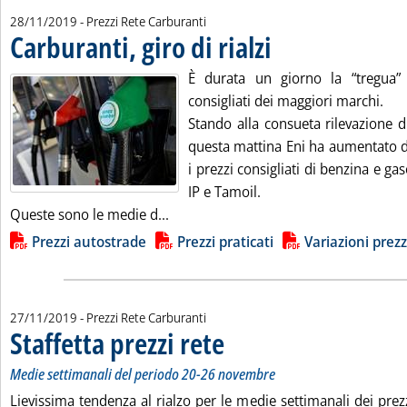
28/11/2019
- Prezzi Rete Carburanti
Carburanti, giro di rialzi
. Pubblicata giovedì 28 novemb
È durata un giorno la “tregua” s
consigliati dei maggiori marchi.
Stando alla consueta rilevazione d
questa mattina Eni ha aumentato di
i prezzi consigliati di benzina e ga
IP e Tamoil.
Leggi tutta la notizia: 'Carburanti, giro
Queste sono le medie d...
Lista allegati PDF alla notizia
Prezzi autostrade
Prezzi praticati
Variazioni prezz
27/11/2019
- Prezzi Rete Carburanti
Staffetta prezzi rete
. Sottotitolo: Medie settimanali del peri
. Pubblicata mercoledì 27 novembre 2019 
Medie settimanali del periodo 20-26 novembre
Lievissima tendenza al rialzo per le medie settimanali dei prez