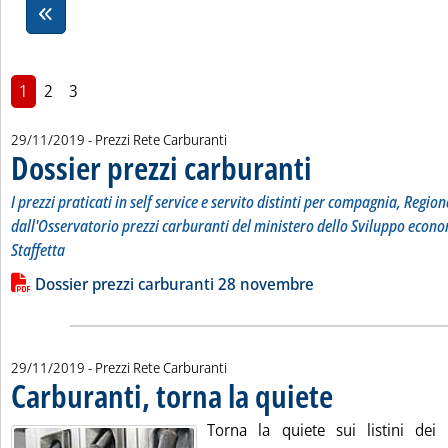
1
2
3
29/11/2019
- Prezzi Rete Carburanti
Dossier prezzi carburanti
. Sottotitolo: I prezzi pratic
. Pubblicata venerdì 29 nov
I prezzi praticati in self service e servito distinti per compagnia, Region
dall'Osservatorio prezzi carburanti del ministero dello Sviluppo econo
Staffetta
Leggi tutta la notizia: 'Dossier prezzi carburanti'
Lista allegati PDF alla notizia
Dossier prezzi carburanti 28 novembre
29/11/2019
- Prezzi Rete Carburanti
Carburanti, torna la quiete
. Pubblicata venerdì 29
Torna la quiete sui listini dei p