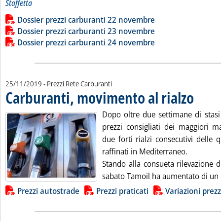
Staffetta
Leggi tutta la notizia: 'Dossier prezzi carburanti'
Lista allegati PDF alla notizia
Dossier prezzi carburanti 22 novembre
Dossier prezzi carburanti 23 novembre
Dossier prezzi carburanti 24 novembre
25/11/2019
- Prezzi Rete Carburanti
Carburanti, movimento al rialzo
. Pubblicat
Dopo oltre due settimane di stasi
prezzi consigliati dei maggiori ma
due forti rialzi consecutivi delle 
raffinati in Mediterraneo.
Stando alla consueta rilevazione d
sabato Tamoil ha aumentato di un 
Lista allegati PDF alla notizia
Prezzi autostrade
Prezzi praticati
Variazioni prezz