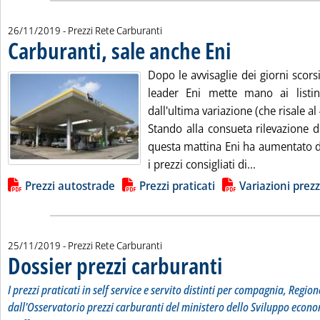
26/11/2019
- Prezzi Rete Carburanti
Carburanti, sale anche Eni
. Pubblicata martedì 26 n
Dopo le avvisaglie dei giorni scors
leader Eni mette mano ai listi
dall'ultima variazione (che risale al
Stando alla consueta rilevazione d
questa mattina Eni ha aumentato di
Leggi tutta l
i prezzi consigliati di...
Lista allegati PDF alla notizia
Prezzi autostrade
Prezzi praticati
Variazioni prezz
25/11/2019
- Prezzi Rete Carburanti
Dossier prezzi carburanti
. Sottotitolo: I prezzi pratic
. Pubblicata lunedì 25 nove
I prezzi praticati in self service e servito distinti per compagnia, Region
dall'Osservatorio prezzi carburanti del ministero dello Sviluppo econo