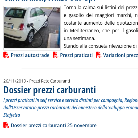
Torna la calma sui listini dei prezz
e gasolio dei maggiori marchi, n
costante aumento delle quotazioni 
in Mediterraneo, che per il gasol
una settimana.
Stando alla consueta rilevazione di 
Lista allegati PDF alla notizia
Prezzi autostrade
Prezzi praticati
Variazioni prezz
26/11/2019
- Prezzi Rete Carburanti
Dossier prezzi carburanti
. Sottotitolo: I prezzi pratic
. Pubblicata martedì 26 nov
I prezzi praticati in self service e servito distinti per compagnia, Region
dall'Osservatorio prezzi carburanti del ministero dello Sviluppo econo
Staffetta
Leggi tutta la notizia: 'Dossier prezzi carburanti'
Lista allegati PDF alla notizia
Dossier prezzi carburanti 25 novembre