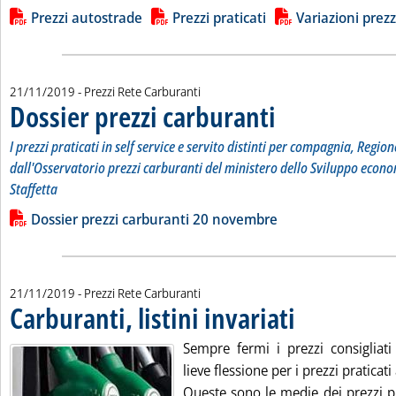
Lista allegati PDF alla notizia
Prezzi autostrade
Prezzi praticati
Variazioni prezz
21/11/2019
- Prezzi Rete Carburanti
Dossier prezzi carburanti
. Sottotitolo: I prezzi pratic
. Pubblicata giovedì 21 nove
I prezzi praticati in self service e servito distinti per compagnia, Region
dall'Osservatorio prezzi carburanti del ministero dello Sviluppo econo
Staffetta
Leggi tutta la notizia: 'Dossier prezzi carburanti'
Lista allegati PDF alla notizia
Dossier prezzi carburanti 20 novembre
21/11/2019
- Prezzi Rete Carburanti
Carburanti, listini invariati
. Pubblicata giovedì 21
Sempre fermi i prezzi consigliati
lieve flessione per i prezzi praticat
Queste sono le medie dei prezzi pr