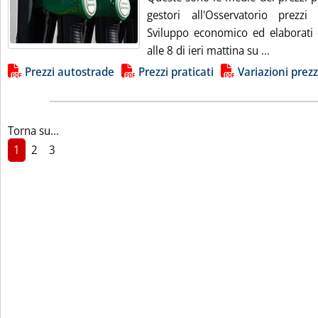
gestori all'Osservatorio prezzi
Sviluppo economico ed elaborati da
Leggi tutt
alle 8 di ieri mattina su ...
Lista allegati PDF alla notizia
Prezzi autostrade
Prezzi praticati
Variazioni prezz
Torna su...
1
2
3