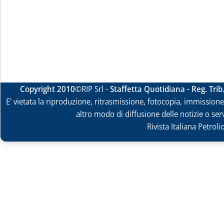
Copyright 2010
©RIP Srl -
Staffetta Quotidiana - Reg. Tri
E' vietata la riproduzione, ritrasmissione, fotocopia, immissione 
altro modo di diffusione delle notizie o ser
Rivista Italiana Petrol