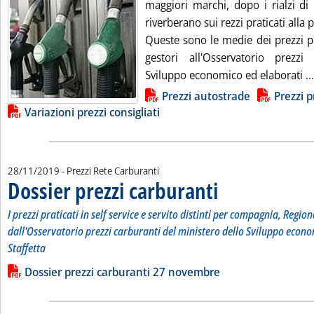
maggiori marchi, dopo i rialzi di i
riverberano sui rezzi praticati alla
Queste sono le medie dei prezzi pr
gestori all'Osservatorio prezzi
Sviluppo economico ed elaborati ...
Lista allegati PDF alla notizia
Prezzi autostrade
Prezzi p
Variazioni prezzi consigliati
28/11/2019
- Prezzi Rete Carburanti
Dossier prezzi carburanti
. Sottotitolo: I prezzi pratic
. Pubblicata giovedì 28 nove
I prezzi praticati in self service e servito distinti per compagnia, Region
dall'Osservatorio prezzi carburanti del ministero dello Sviluppo econo
Staffetta
Leggi tutta la notizia: 'Dossier prezzi carburanti'
Lista allegati PDF alla notizia
Dossier prezzi carburanti 27 novembre