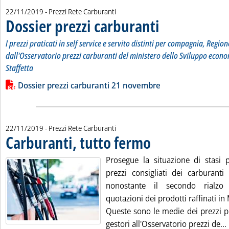
22/11/2019
- Prezzi Rete Carburanti
Dossier prezzi carburanti
. Sottotitolo: I prezzi pratic
. Pubblicata venerdì 22 nov
I prezzi praticati in self service e servito distinti per compagnia, Region
dall'Osservatorio prezzi carburanti del ministero dello Sviluppo econo
Staffetta
Leggi tutta la notizia: 'Dossier prezzi carburanti'
Lista allegati PDF alla notizia
Dossier prezzi carburanti 21 novembre
22/11/2019
- Prezzi Rete Carburanti
Carburanti, tutto fermo
. Pubblicata venerdì 22 novembr
Prosegue la situazione di stasi 
prezzi consigliati dei carburanti
nonostante il secondo rialzo
quotazioni dei prodotti raffinati i
Queste sono le medie dei prezzi pr
gestori all'Osservatorio prezzi de...