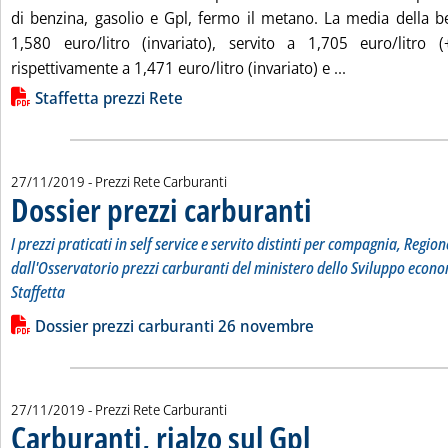
di benzina, gasolio e Gpl, fermo il metano. La media della be
1,580 euro/litro (invariato), servito a 1,705 euro/litro (
Leggi tutta la 
rispettivamente a 1,471 euro/litro (invariato) e ...
Lista allegati PDF alla notizia
Staffetta prezzi Rete
27/11/2019
- Prezzi Rete Carburanti
Dossier prezzi carburanti
. Sottotitolo: I prezzi pratic
. Pubblicata mercoledì 27 n
I prezzi praticati in self service e servito distinti per compagnia, Region
dall'Osservatorio prezzi carburanti del ministero dello Sviluppo econo
Staffetta
Leggi tutta la notizia: 'Dossier prezzi carburanti'
Lista allegati PDF alla notizia
Dossier prezzi carburanti 26 novembre
27/11/2019
- Prezzi Rete Carburanti
Carburanti, rialzo sul Gpl
. Pubblicata mercoledì 27 no