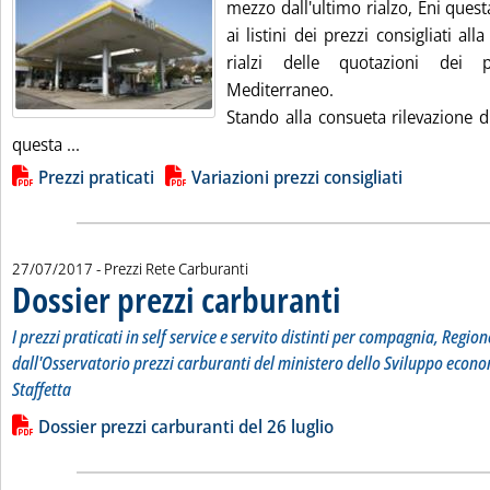
mezzo dall'ultimo rialzo, Eni que
ai listini dei prezzi consigliati al
rialzi delle quotazioni dei p
Mediterraneo.
Stando alla consueta rilevazione d
Leggi tutta la notizia: 'Carburanti, rialzo per Eni'
questa ...
Lista allegati PDF alla notizia
Prezzi praticati
Variazioni prezzi consigliati
27/07/2017
- Prezzi Rete Carburanti
Dossier prezzi carburanti
. Sottotitolo: I prezzi pratic
. Pubblicata giovedì 27 lugli
I prezzi praticati in self service e servito distinti per compagnia, Region
dall'Osservatorio prezzi carburanti del ministero dello Sviluppo econo
Staffetta
Leggi tutta la notizia: 'Dossier prezzi carburanti'
Lista allegati PDF alla notizia
Dossier prezzi carburanti del 26 luglio