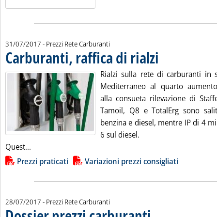
31/07/2017
- Prezzi Rete Carburanti
Carburanti, raffica di rialzi
. Pubblicata lunedì 31 luglio 2017 alle 10.3.
Rialzi sulla rete di carburanti in 
Mediterraneo al quarto aumento
alla consueta rilevazione di Staff
Tamoil, Q8 e TotalErg sono sali
benzina e diesel, mentre IP di 4 mil
6 sul diesel.
Leggi tutta la notizia: 'Carburanti, raffica di rialzi . '
Quest...
Lista allegati PDF alla notizia
Prezzi praticati
Variazioni prezzi consigliati
28/07/2017
- Prezzi Rete Carburanti
Dossier prezzi carburanti
. Sottotitolo: I prezzi pratic
. Pubblicata venerdì 28 lugli