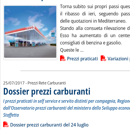
Torna subito sui propri passi que
il ribasso di ieri, seguendo pa
delle quotazioni in Mediterraneo.
Stando alla consueta rilevazione d
Esso ha aumentato di un centesi
consigliati di benzina e gasolio.
Leggi tutta la notizia:
Queste le ...
Lista allegati PDF alla notizia
Prezzi praticati
Variazioni 
25/07/2017
- Prezzi Rete Carburanti
Dossier prezzi carburanti
. Sottotitolo: I prezzi pratic
. Pubblicata martedì 25 lugli
I prezzi praticati in self service e servito distinti per compagnia, Region
dall'Osservatorio prezzi carburanti del ministero dello Sviluppo econo
Staffetta
Leggi tutta la notizia: 'Dossier prezzi carburanti'
Lista allegati PDF alla notizia
Dossier prezzi carburanti del 24 luglio