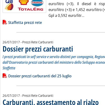
euro/litro (+3). Il diesel è ri
euro/litro (+3) e 1,452 euro/litro (+
Leggi tutta l
Gpl a 0,592 euro/litr...
Lista allegati PDF alla notizia
Staffetta prezzi rete
26/07/2017
- Prezzi Rete Carburanti
Dossier prezzi carburanti
. Sottotitolo: I prezzi pratic
. Pubblicata mercoledì 26 lug
I prezzi praticati in self service e servito distinti per compagnia, Region
dall'Osservatorio prezzi carburanti del ministero dello Sviluppo econo
Staffetta
Leggi tutta la notizia: 'Dossier prezzi carburanti'
Lista allegati PDF alla notizia
Dossier prezzi carburanti del 25 luglio
26/07/2017
- Prezzi Rete Carburanti
Carburanti, assestamento al rialzo
. Pub