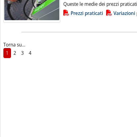
Queste le medie dei prezzi praticat
Lista allegati PDF alla notizia
Prezzi praticati
Variazioni 
Torna su...
1
2
3
4