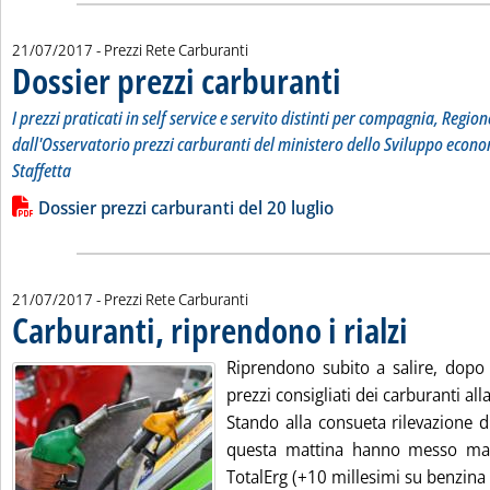
21/07/2017
- Prezzi Rete Carburanti
Dossier prezzi carburanti
. Sottotitolo: I prezzi pratic
. Pubblicata venerdì 21 lugli
I prezzi praticati in self service e servito distinti per compagnia, Region
dall'Osservatorio prezzi carburanti del ministero dello Sviluppo econo
Staffetta
Leggi tutta la notizia: 'Dossier prezzi carburanti'
Lista allegati PDF alla notizia
Dossier prezzi carburanti del 20 luglio
21/07/2017
- Prezzi Rete Carburanti
Carburanti, riprendono i rialzi
. Pubblicata ven
Riprendono subito a salire, dopo 
prezzi consigliati dei carburanti al
Stando alla consueta rilevazione d
questa mattina hanno messo mano
TotalErg (+10 millesimi su benzina 