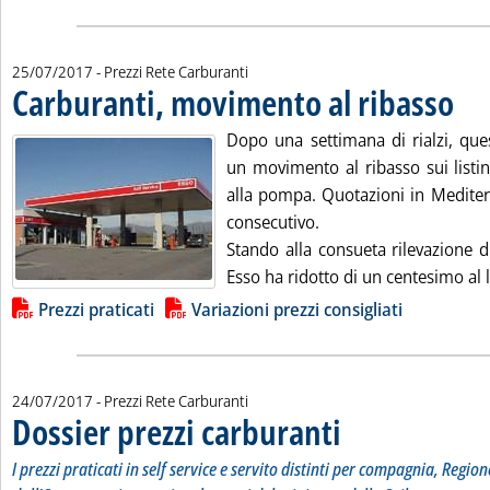
25/07/2017
- Prezzi Rete Carburanti
Carburanti, movimento al ribasso
. Pubbl
Dopo una settimana di rialzi, ques
un movimento al ribasso sui listini
alla pompa. Quotazioni in Mediter
consecutivo.
Stando alla consueta rilevazione d
Esso ha ridotto di un centesimo al li
Lista allegati PDF alla notizia
Prezzi praticati
Variazioni prezzi consigliati
24/07/2017
- Prezzi Rete Carburanti
Dossier prezzi carburanti
. Sottotitolo: I prezzi pratic
. Pubblicata lunedì 24 luglio
I prezzi praticati in self service e servito distinti per compagnia, Region