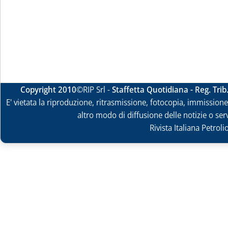
Copyright 2010
©RIP Srl -
Staffetta Quotidiana - Reg. Tri
E' vietata la riproduzione, ritrasmissione, fotocopia, immissione 
altro modo di diffusione delle notizie o ser
Rivista Italiana Petrol