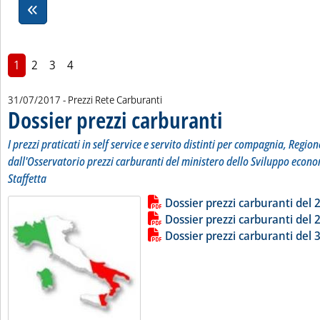
1
2
3
4
31/07/2017
- Prezzi Rete Carburanti
Dossier prezzi carburanti
. Sottotitolo: I prezzi pratic
. Pubblicata lunedì 31 luglio
I prezzi praticati in self service e servito distinti per compagnia, Region
dall'Osservatorio prezzi carburanti del ministero dello Sviluppo econo
Staffetta
Lista allegati PDF alla notizia
Leggi tutta la notizia: 'Dossier pr
Dossier prezzi carburanti del 2
Dossier prezzi carburanti del 2
Dossier prezzi carburanti del 3