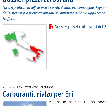
I prezzi praticati in self service e servito distinti per compagnia, Region
dall'Osservatorio prezzi carburanti del ministero dello Sviluppo econo
Staffetta
Lista allegati PDF alla notizia
Leggi tutta la notizia: 'Dossier pr
Dossier prezzi carburanti del 2
28/07/2017
- Prezzi Rete Carburanti
Carburanti, rialzo per Eni
. Pubblicata venerdì 28 lugli
A oltre un mese dall'ultimo mov