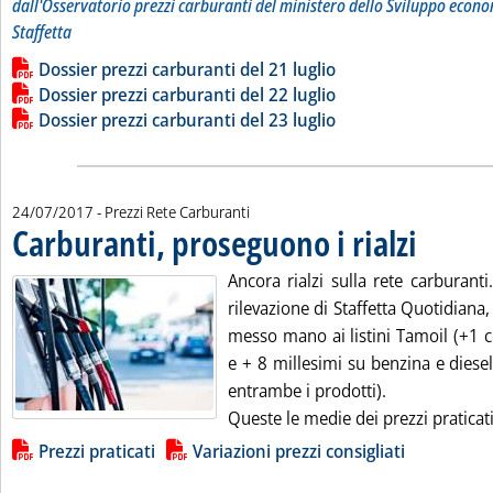
dall'Osservatorio prezzi carburanti del ministero dello Sviluppo econo
Staffetta
Leggi tutta la notizia: 'Dossier prezzi carburanti'
Lista allegati PDF alla notizia
Dossier prezzi carburanti del 21 luglio
Dossier prezzi carburanti del 22 luglio
Dossier prezzi carburanti del 23 luglio
24/07/2017
- Prezzi Rete Carburanti
Carburanti, proseguono i rialzi
. Pubblicata lu
Ancora rialzi sulla rete carburant
rilevazione di Staffetta Quotidian
messo mano ai listini Tamoil (+1 c
e + 8 millesimi su benzina e diesel
entrambe i prodotti).
Queste le medie dei prezzi praticat
Lista allegati PDF alla notizia
Prezzi praticati
Variazioni prezzi consigliati