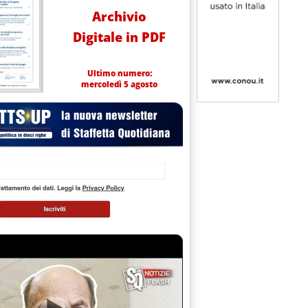
Archivio
Digitale in PDF
Ultimo numero:
mercoledì 5 agosto
EDÌ 30 SETTEMBRE 2003
.
EDÌ 23 SETTEMBRE 2003
.