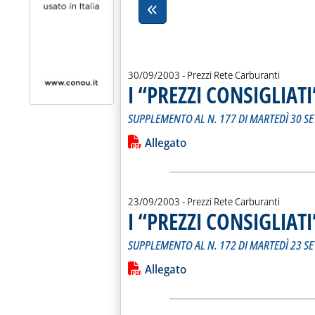
30/09/2003
- Prezzi Rete Carburanti
I “PREZZI CONSIGLIAT
SUPPLEMENTO AL N. 177 DI MARTEDÌ 30 S
Leggi tutta la notizia: 'I “PREZZI C
Lista allegati PDF alla notiz
Allegato
23/09/2003
- Prezzi Rete Carburanti
I “PREZZI CONSIGLIAT
SUPPLEMENTO AL N. 172 DI MARTEDÌ 23 S
Leggi tutta la notizia: 'I “PREZZI C
Lista allegati PDF alla notiz
Allegato