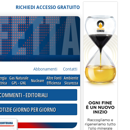
RICHIEDI ACCESSO GRATUITO
Abbonamenti
Contatti
ergia
Gas Naturale
Altre Fonti
Ambiente
Nucleare
ttrica
GPL - GNL
Efficienza
Sicurezza
COMMENTI - EDITORIALI
NOTIZIE GIORNO PER GIORNO