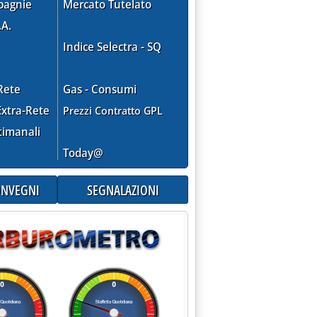
pagnie
Mercato Tutelato
.A.
Indice Selectra - SQ
Rete
Gas - Consumi
xtra-Rete
Prezzi Contratto GPL
timanali
Today@
CONVEGNI
SEGNALAZIONI