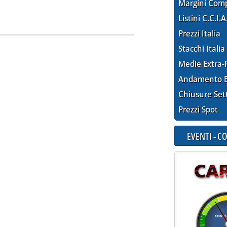
Margini Com
ONSIGLIATI” DEI CARBURANTI'
ia
Listini C.C.I.A
Prezzi Italia
Stacchi Italia
Medie Extra-
Andamento E
Chiusure Set
Prezzi Spot
EVENTI - 