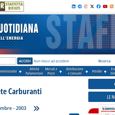
R
STAFFETTA
RIFIUTI
e'
Non riesco ad accedere
Ricerca
Attività
Mercati e
Distribuzione
En
amministrativi
▼
▼
▼
Petrolio
▼
Parlamentare
Prezzi
e Consumi
Ele
ete Carburanti
LE 
embre - 2003