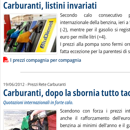
Carburanti, listini invariati
. Pubblicata mercoledì 
Secondo calo consecutivo 
internazionale della benzina, ieri a 
(-2), mentre per il gasolio si reg
euro per mille litri (+4).
I prezzi alla pompa sono fermi or
fatta eccezione per la parentesi di
Lista allegati PDF alla notizia
I prezzi compagnia per compagnia
19/06/2012
- Prezzi Rete Carburanti
Carburanti, dopo la sbornia tutto ta
Quotazioni internazionali in forte calo.
Scendono con forza i prezzi int
anche il rafforzamento dell'eur
benzina ai minimi dell'anno e il g