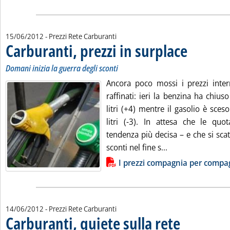
15/06/2012
- Prezzi Rete Carburanti
Carburanti, prezzi in surplace
. Sottotitolo: Dom
. Pubblicata vene
Domani inizia la guerra degli sconti
Ancora poco mossi i prezzi intern
raffinati: ieri la benzina ha chiu
litri (+4) mentre il gasolio è sce
litri (-3). In attesa che le qu
tendenza più decisa – e che si sca
Leggi tutta la not
sconti nel fine s...
Lista allegati PDF alla notizia
I prezzi compagnia per compa
14/06/2012
- Prezzi Rete Carburanti
Carburanti, quiete sulla rete
. Pubblicata giovedì