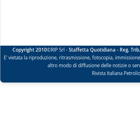
Copyright 2010
©RIP Srl -
Staffetta Quotidiana - Reg. Tri
E' vietata la riproduzione, ritrasmissione, fotocopia, immissione 
altro modo di diffusione delle notizie o ser
Rivista Italiana Petrol