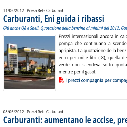
11/06/2012
- Prezzi Rete Carburanti
Carburanti, Eni guida i ribassi
. Sottotitolo: Gi
. Pubblicata lune
Giù anche Q8 e Shell. Quotazione della benzina ai minimi del 2012. Gasol
Prezzi internazionali ancora in calo
pompa che continuano a scender
apripista. La quotazione della benzi
euro per mille litri (-8), quella de
verde non scendeva sotto quot
Leggi tutta la 
mentre per il gasol...
Lista allegati PDF alla notizia
I prezzi compagnia per compa
08/06/2012
- Prezzi Rete Carburanti
Carburanti: aumentano le accise, pre