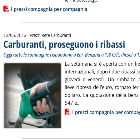
Lista allegati PDF alla notizia
I prezzi compagnia per compagnia
12/06/2012
- Prezzi Rete Carburanti
Carburanti, proseguono i ribassi
. Sottotit
. Pubblica
Oggi tutte le compagnie rispondono a Eni. Benzina a 1,8 €/lt, diesel a 1,
La settimana si è aperta con un li
internazionali, dopo i due ribassi co
giovedì e venerdì. Un rimbalzo att
lieve ripresa dell'euro, tornato ie
dollaro. La quotazione della benzin
Leggi tutta la notizia: 'Car
547 e...
Lista allegati PDF alla notizia
I prezzi compagnia per compa