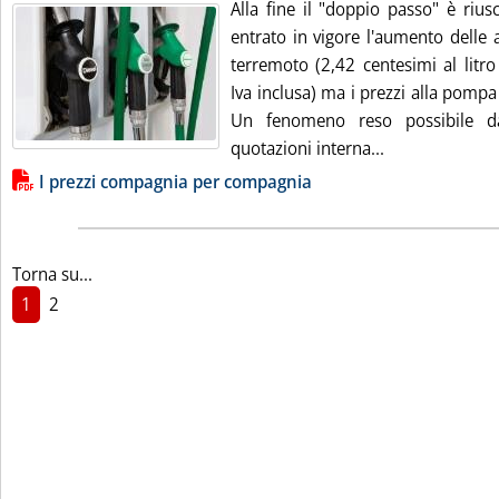
Alla fine il "doppio passo" è rius
entrato in vigore l'aumento delle 
terremoto (2,42 centesimi al litro
Iva inclusa) ma i prezzi alla pompa 
Un fenomeno reso possibile dai
Leggi tutta la 
quotazioni interna...
Lista allegati PDF alla notizia
I prezzi compagnia per compagnia
Torna su...
1
2