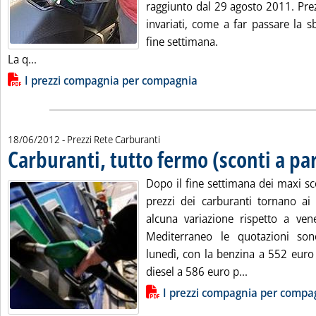
raggiunto dal 29 agosto 2011. Prez
invariati, come a far passare la s
fine settimana.
Leggi tutta la notizia: 'Carburanti, dopo la sbornia tutto
La q...
Lista allegati PDF alla notizia
I prezzi compagnia per compagnia
18/06/2012
- Prezzi Rete Carburanti
Carburanti, tutto fermo (sconti a pa
Dopo il fine settimana dei maxi sco
prezzi dei carburanti tornano ai l
alcuna variazione rispetto a ven
Mediterraneo le quotazioni son
lunedì, con la benzina a 552 euro pe
Leggi tutta la
diesel a 586 euro p...
Lista allegati PDF alla notizia
I prezzi compagnia per compa