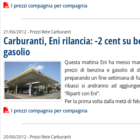
Lista allegati PDF alla notizia
I prezzi compagnia per compagnia
21/06/2012
- Prezzi Rete Carburanti
Carburanti, Eni rilancia: -2 cent su 
gasolio
. Pubblicata giovedì 21 giugno 2012 alle 9.2.
Questa mattina Eni ha messo mano 
prezzi di benzina e gasolio di du
preparando un fine settimana di fu
ribassi si andranno ad aggiungere 
“Riparti con Eni”.
Per la prima volta dalla metà di feb
Lista allegati PDF alla notizia
I prezzi compagnia per compagnia
20/06/2012
- Prezzi Rete Carburanti