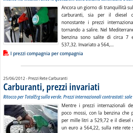
Ancora un giorno di tranquillità sul
carburanti, sia per il diesel
nonostante i prezzi internaziona
tornando a salire. Nel Mediterrane
benzina sono salite di circa 7 e
Leggi tut
537,32. Invariato a 564,...
Lista allegati PDF alla notizia
I prezzi compagnia per compagnia
25/06/2012
- Prezzi Rete Carburanti
Carburanti, prezzi invariati
. Sottotitolo: Ritocco pe
. Pubblicata lunedì 25 
Ritocco per TotalErg sulla verde. Prezzi internazionali contrastati: sale 
Mentre i prezzi internazionali de
poco mossi, con la benzina che 
per mille litri a 529,72 e il diese
un euro a 564,22, sulla rete rete 