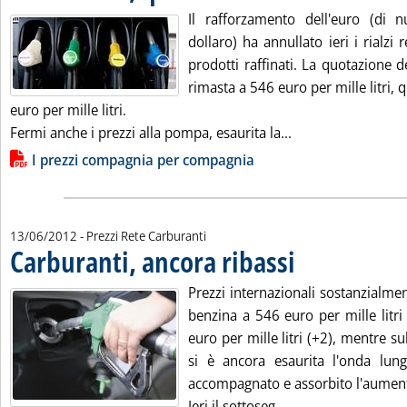
Il rafforzamento dell'euro (di 
dollaro) ha annullato ieri i rialzi r
prodotti raffinati. La quotazione 
rimasta a 546 euro per mille litri, 
euro per mille litri.
Leggi tutta la noti
Fermi anche i prezzi alla pompa, esaurita la...
Lista allegati PDF alla notizia
I prezzi compagnia per compagnia
13/06/2012
- Prezzi Rete Carburanti
Carburanti, ancora ribassi
. Pubblicata mercoledì 13
Prezzi internazionali sostanzialment
benzina a 546 euro per mille litri 
euro per mille litri (+2), mentre su
si è ancora esaurita l'onda lun
accompagnato e assorbito l'aumento
Leggi tutta la noti
Ieri il sottoseg...