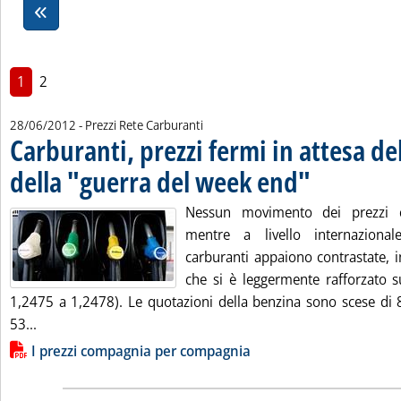
1
2
28/06/2012
- Prezzi Rete Carburanti
Carburanti, prezzi fermi in attesa de
della "guerra del week end"
. Pubblicata giovedì 
Nessun movimento dei prezzi con
mentre a livello internaziona
carburanti appaiono contrastate, 
che si è leggermente rafforzato s
1,2475 a 1,2478). Le quotazioni della benzina sono scese di 8 
Leggi tutta la notizia: 'Carburanti, prezzi fermi in attes
53...
Lista allegati PDF alla notizia
I prezzi compagnia per compagnia