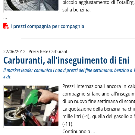
piccolo aggiustamento di TotalErg,
sulla benzina.
Leggi tutta la notizia: 'Carburanti, prezzi invariati'
...
Lista allegati PDF alla notizia
I prezzi compagnia per compagnia
22/06/2012
- Prezzi Rete Carburanti
Carburanti, all'inseguimento di Eni
. So
. Pu
Il market leader comunica i nuovi prezzi del fine settimana: benzina a 1
€/lt.
Prezzi internazionali ancora in cal
compagnie si lanciano all'inseguime
di un nuovo fine settimana di scont
La quotazione della benzina ha chi
mille litri (-4), quella del gasolio a
(-11).
Leggi tutta la noti
Continuano a ...