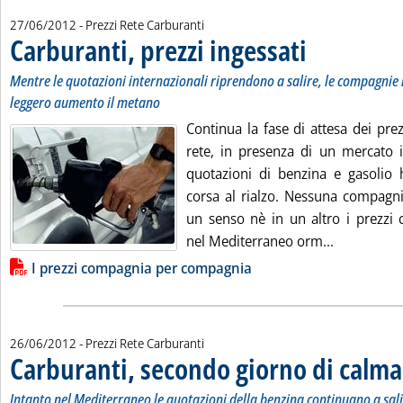
27/06/2012
- Prezzi Rete Carburanti
Carburanti, prezzi ingessati
. Sottotitolo: Mentre 
. Pubblicata mercoledì
Mentre le quotazioni internazionali riprendono a salire, le compagnie
leggero aumento il metano
Continua la fase di attesa dei prez
rete, in presenza di un mercato i
quotazioni di benzina e gasolio 
corsa al rialzo. Nessuna compagni
un senso nè in un altro i prezzi c
Leggi tutta
nel Mediterraneo orm...
Lista allegati PDF alla notizia
I prezzi compagnia per compagnia
26/06/2012
- Prezzi Rete Carburanti
Carburanti, secondo giorno di calma
Intanto nel Mediterraneo le quotazioni della benzina continuano a salire